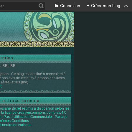
Connexion
+
Créer mon blog
tation
 LIRELIRE
iption
: Ce blog est destiné à recevoir et à
r nos avis de lecteurs à propos des livres
(élire) et lus (lire).
t
e et trace carbone
osiane Bicrel
est mis à disposition selon les
 la licence
creativecommons by-nc-sa/4.0
on - Pas d’Utilisation Commerciale - Partage
 mêmes Conditions
st neutre en carbone.