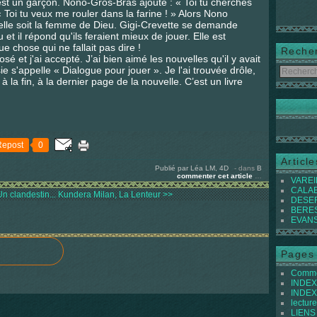
i, est un garçon. Nono-Gros-Bras ajoute : « Toi tu cherches
: « Toi tu veux me rouler dans la farine ! » Alors Nono
'elle soit la femme de Dieu. Gigi-Crevette se demande
t il répond qu'ils feraient mieux de jouer. Elle est
ue chose qui ne fallait pas dire !
Reche
osé et j'ai accepté. J’ai bien aimé les nouvelles qu'il y avait
sie s'appelle « Dialogue pour jouer ». Je l'ai trouvée drôle,
la fin, à la dernier page de la nouvelle. C’est un livre
Repost
0
Articl
Publié par Léa LM, 4D
-
dans
B
commenter cet article
…
VAREIL
CALABI
Un clandestin...
Kundera Milan, La Lenteur >>
DESER
BEREST
EVANS 
Pages
Commen
INDEX 
INDEX 
lecture
LIENS