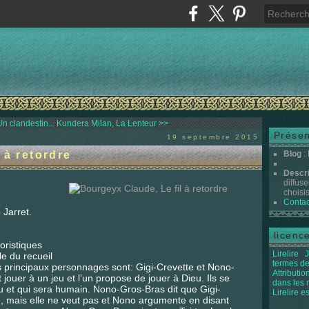
Un clandestin...
Kundera Milan, La Lenteur >>
Présen
19 septembre 2015
 à retordre
Blog
:
Descr
diffuse
choisis 
Contac
 Jarret.
licenc
oristiques
Lirelire
J
le du recueil
termes de
es principaux personnages sont: Gigi-Crevette et Nono-
Attributi
jouer à un jeu et l’un propose de jouer à Dieu. Ils se
dans les
eu et qui sera humain. Nono-Gros-Bras dit que Gigi-
Lirelire e
, mais elle ne veut pas et Nono argumente en disant