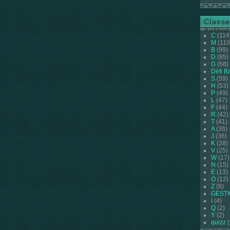
Classe
Auteur
C
(114
M
(110
B
(99)
D
(85)
G
(68)
Défi B
S
(59)
H
(53)
P
(49)
L
(47)
F
(44)
R
(42)
T
(41)
A
(36)
J
(36)
K
(28)
V
(25)
W
(17)
N
(15)
E
(13)
O
(12)
Z
(8)
GEST
I
(4)
Q
(2)
Y
(2)
quizz
(