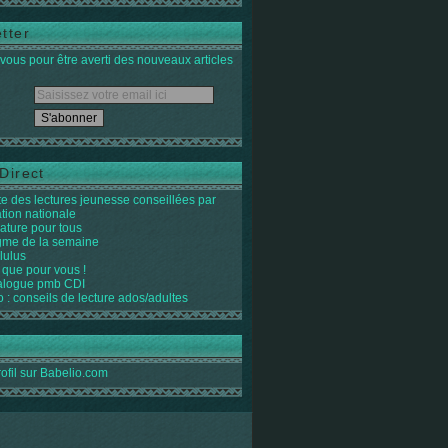
tter
ous pour être averti des nouveaux articles
Direct
ste des lectures jeunesse conseillées par
ation nationale
rature pour tous
igme de la semaine
lulus
 que pour vous !
alogue pmb CDI
o : conseils de lecture ados/adultes