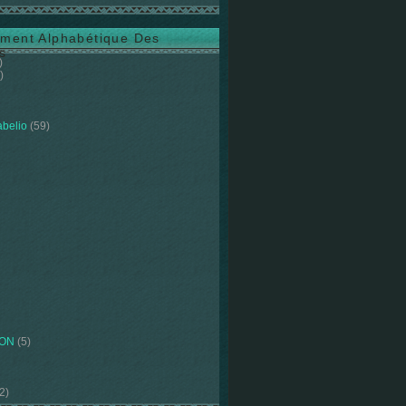
ment Alphabétique Des
s
)
)
abelio
(59)
ION
(5)
2)