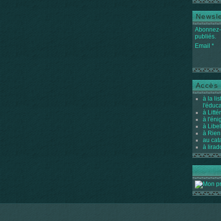
Newsle
Abonnez-v
publiés.
Email
Accès 
à la li
l'éduc
à Litté
à l'én
à Libel
à Rien
au cat
à lirad