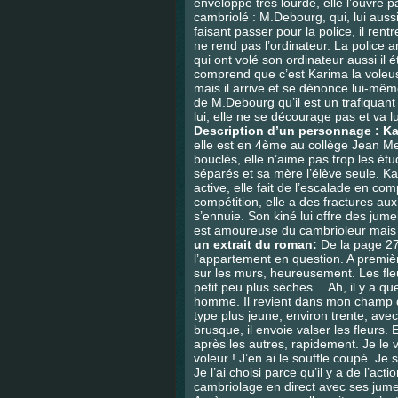
enveloppe très lourde, elle l’ouvre p
cambriolé : M.Debourg, qui, lui aussi
faisant passer pour la police, il rent
ne rend pas l’ordinateur. La police 
qui ont volé son ordinateur aussi il
comprend que c’est Karima la voleus
mais il arrive et se dénonce lui-mêm
de M.Debourg qu’il est un trafiquan
lui, elle ne se décourage pas et va lu
Description d’un personnage : Ka
elle est en 4ème au collège Jean M
bouclés, elle n’aime pas trop les ét
séparés et sa mère l’élève seule. Ka
active, elle fait de l’escalade en co
compétition, elle a des fractures aux
s’ennuie. Son kiné lui offre des jume
est amoureuse du cambrioleur mais con
un extrait du roman:
De la page 27
l’appartement en question. A premiè
sur les murs, heureusement. Les fle
petit peu plus sèches… Ah, il y a q
homme. Il revient dans mon champ de
type plus jeune, environ trente, av
brusque, il envoie valser les fleurs. 
après les autres, rapidement. Je le 
voleur ! J’en ai le souffle coupé. Je 
Je l’ai choisi parce qu’il y a de l’ac
cambriolage en direct avec ses jum