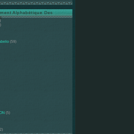
ment Alphabétique Des
s
)
)
abelio
(59)
ION
(5)
2)