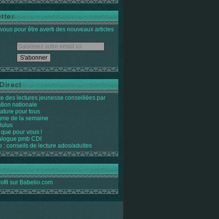
tter
ous pour être averti des nouveaux articles
Direct
ste des lectures jeunesse conseillées par
ation nationale
rature pour tous
igme de la semaine
lulus
 que pour vous !
alogue pmb CDI
o : conseils de lecture ados/adultes