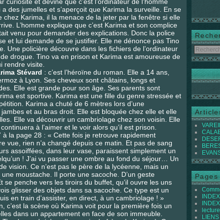
ar curiosité et devine que c’est l’ordinateur de l’homme
 a des jumelles et s’aperçoit que Karima la surveille. En se
re chez Karima, il la menace de la jeter par la fenêtre si elle
arrive. L’homme explique que c’est Karima et son complice
 était venu pour demander des explications. Donc la police
Reche
e et lui demande de se justifier. Elle ne dénonce pas Tino
e. Une policière découvre dans les fichiers de l’ordinateur
t de drogue. Tino va en prison et Karima est amoureuse de
i rendre visite.
rima Stévard
: c’est l’héroïne du roman. Elle a 14 ans,
ermoz à Lyon. Ses cheveux sont châtains, longs et
udes. Elle est grande pour son âge. Ses parents sont
rima est sportive. Karima est une fille du genre stressée et
mpétition. Karima a chuté de 6 mètres lors d’une
 jambes et au bras droit. Elle est bloquée chez elle et elle
Articl
lles. Elle va découvrir un cambriolage chez son voisin. Elle
VAREIL
tinuera à l’aimer et le voir alors qu’il est prison.
CALABI
 à la page 28 : « Cette fois je retrouve rapidement
DESER
re vue, rien n’a changé depuis ce matin. Et pas de sang
BEREST
urs assoiffées, dans leur vase, paraissent simplement un
EVANS 
uelqu’un ! J’ai vu passer une ombre au fond du séjour… Un
 vision. Ce n’est pas le père de la lycéenne, mais un
ec une moustache. Il porte une sacoche. D’un geste
Pages
Et se penche vers les tiroirs du buffet, qu’il ouvre les uns
vois glisser des objets dans sa sacoche. Ce type est un
Commen
INDEX 
suis en train d’assister, en direct, à un cambriolage ! »
INDEX 
tion, c’est la scène où Karima voit pour la première fois un
lecture
elles dans un appartement en face de son immeuble.
LIENS