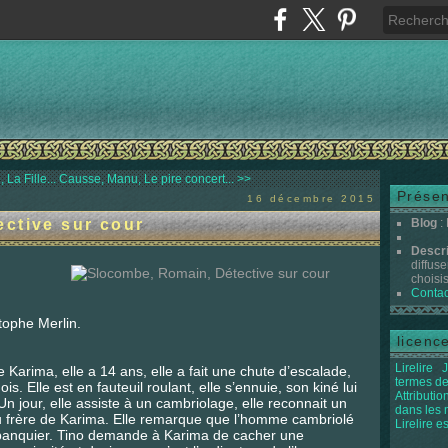
 La Fille...
Causse, Manu, Le pire concert... >>
Présen
16 décembre 2015
ctive sur cour
Blog
:
Descr
diffuse
choisis 
Contac
stophe Merlin.
licenc
Lirelire
J
lle Karima, elle a 14 ans, elle a fait une chute d’escalade,
termes de
s. Elle est en fauteuil roulant, elle s’ennuie, son kiné lui
Attributi
 Un jour, elle assiste à un cambriolage, elle reconnait un
dans les
du frère de Karima. Elle remarque que l’homme cambriolé
Lirelire e
un banquier. Tino demande à Karima de cacher une