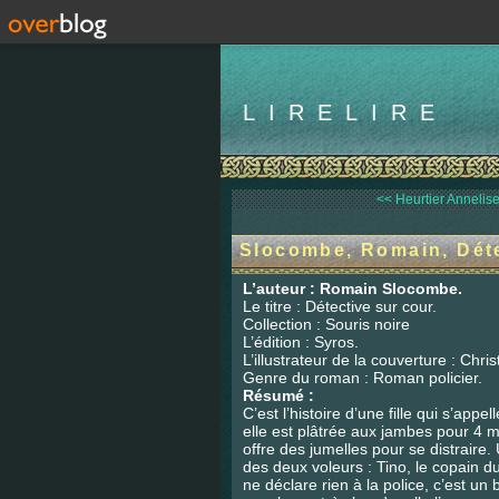
LIRELIRE
<< Heurtier Annelise,
Slocombe, Romain, Déte
L’auteur : Romain Slocombe.
Le titre : Détective sur cour.
Collection : Souris noire
L’édition : Syros.
L’illustrateur de la couverture : Chri
Genre du roman : Roman policier.
Résumé :
C’est l’histoire d’une fille qui s’appe
elle est plâtrée aux jambes pour 4 moi
offre des jumelles pour se distraire.
des deux voleurs : Tino, le copain 
ne déclare rien à la police, c’est 