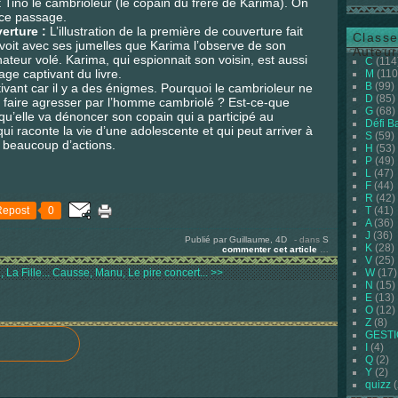
t Tino le cambrioleur (le copain du frère de Karima). On
 ce passage.
verture :
L’illustration de la première de couverture fait
Classe
oit avec ses jumelles que Karima l’observe de son
Auteur
ateur volé. Karima, qui espionnait son voisin, est aussi
C
(114
age captivant du livre.
M
(110
B
(99)
tivant car il y a des énigmes. Pourquoi le cambrioleur ne
D
(85)
 se faire agresser par l’homme cambriolé ? Est-ce-que
G
(68)
 qu’elle va dénoncer son copain qui a participé au
Défi B
ui raconte la vie d’une adolescente et qui peut arriver à
S
(59)
 beaucoup d’actions.
H
(53)
P
(49)
L
(47)
F
(44)
R
(42)
Repost
0
T
(41)
A
(36)
J
(36)
Publié par Guillaume, 4D
-
dans
S
K
(28)
commenter cet article
…
V
(25)
 La Fille...
Causse, Manu, Le pire concert... >>
W
(17)
N
(15)
E
(13)
O
(12)
Z
(8)
GEST
I
(4)
Q
(2)
Y
(2)
quizz
(