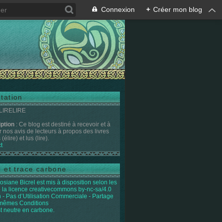
Connexion
+
Créer mon blog
tation
 LIRELIRE
iption
: Ce blog est destiné à recevoir et à
r nos avis de lecteurs à propos des livres
(élire) et lus (lire).
t
e et trace carbone
osiane Bicrel
est mis à disposition selon les
 la licence
creativecommons by-nc-sa/4.0
on - Pas d’Utilisation Commerciale - Partage
 mêmes Conditions
st neutre en carbone.