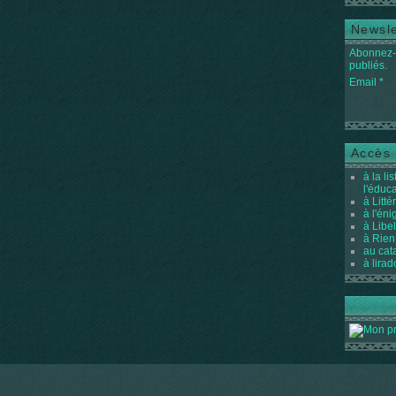
Newsle
Abonnez-v
publiés.
Email
Accès 
à la li
l'éduc
à Litté
à l'én
à Libel
à Rien
au cat
à lirad