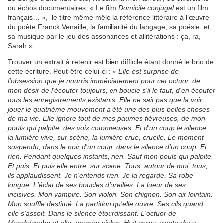
ou échos documentaires, « Le film
Domicile conjugal
est un film
français… », le titre même mêle la référence littéraire à l’œuvre
du poète Franck Venaille, la familiarité du langage, sa poésie et
sa musique par le jeu des assonances et allitérations : ça, ra,
Sarah ».
Trouver un extrait à retenir est bien difficile étant donné le brio de
cette écriture. Peut-être celui-ci :
« Elle est surprise de
l'obsession que je nourris immédiatement pour cet octuor, de
mon désir de l'écouter toujours, en boucle s'il le faut, d'en écouter
tous les enregistrements existants. Elle ne sait pas que la voir
jouer le quatrième mouvement a été une des plus belles choses
de ma vie. Elle ignore tout de mes paumes fiévreuses, de mon
pouls qui palpite, des voix cotonneuses. Et d'un coup le silence,
la lumière vive, sur scène, la lumière crue, cruelle. Le moment
suspendu, dans le noir d'un coup, dans le silence d'un coup. Et
rien. Pendant quelques instants, rien. Sauf mon pouls qui palpite.
Et puis. Et puis elle entre, sur scène. Tous, autour de moi, tous,
ils applaudissent. Je n'entends rien. Je la regarde. Sa robe
longue. L'éclat de ses boucles d'oreilles. La lueur de ses
incisives. Mon vampire. Son violon. Son chignon. Son air lointain.
Mon souffle destitué. La partition qu'elle ouvre. Ses cils quand
elle s'assoit. Dans le silence étourdissant. L'octuor de
Mendelssohn et elle, premier violon. Huit corps, trente-deux