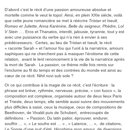
D’abord c’est le récit d’une passion amoureuse absolue et
mortelle comme le veut le topoï. Ainsi, en plein XXIe siècle, voilà
que cette jeune romancière se met à réécrire
Tristan et Iseult,
Romeo et Juliette, Anna Karénine, Belle du seigneur, Phèdre, Lol
V Stein
…. Eros et Thanatos, interdit, jalousie, tyrannie, tout y est
avec une puissance du verbe qui n’a rien à envier à ses
prédécesseurs. Certes, au lieu de Tristan et Iseult, le récit
« raconte Sarah » et l’amour fou qui l’unit à la narratrice, amours
saphiques qui ne cherchent pas à masquer l’érotisme de cette
relation, avant le lent renoncement à la vie de la narratrice après
la mort de Sarah. La passion, ce thème mille fois remis sur
l’enclume au fil du temps et des contrées du monde est ainsi au
cœur de ce récit. Nihil novi sub sole ?
Or ce qui contribue à la magie de ce récit, c’est l’écriture : la
phrase est brève, rythmée, nerveuse, précise, « con fuoco », la
composition est complexe, organisée autour de deux lieux Paris
et Trieste, deux temps, elle semble aussi suivre des mouvements
plus difficiles à saisir, ceux la musique, ceux de compositions de
Beethoven, de Vivaldi puis de Schubert, entrecoupés de
définitions : « Passion, Du latin patior, éprouver, endurer,
souffrir…. », « Le soufre est … » , « Latence, … », de citations,
Le Songe d’une nuit d’été
,
Hiroshima mon amour
, de diversions