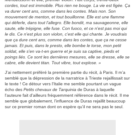
cordes, tout est immobile. Plus rien ne bouge. La vie est figée. Ça
va durer cent ans, comme dans les contes. Mais non. Son
mouvement de menton, et tout bouillonne. Elle est une flamme
qui déferle, dans tout l'allegro. Elle bondit, ma sauvageonne, elle
saute, elle trépigne, elle fuse. Con fuoco, et ce n'est pas moi qui
le dis. Ce n'est plus son violon, c'est elle qui chante. Je voudrais
que ça dure cent ans, comme dans les contes, que ça ne cesse
jamais. Et puis, dans le presto, elle bombe le torse, mon petit
soldat, elle s'en va-t-en guerre et je suis sa captive, pieds et
poings liés. Ce sont les dernières mesures, elle se dresse, elle se
cabre, elle devient titan. Tout vibre, tout explose. »
J’ai nettement préféré la première partie du récit, à Paris. Il m’a
semblé que la dépression de la narratrice à Trieste rejaillissait sur
le texte ! Ce détour vers l'Italie me semble pourtant un vague
écho des
Petits chevaux de Tarquinia
de Duras à laquelle
l'auteure fait d'ailleurs fréquemment référence dans le récit. Il me
semble que globalement, l'influence de Duras rejaillit beaucoup
sur ce premier roman dont on espère qu'il ne sera pas le seul.