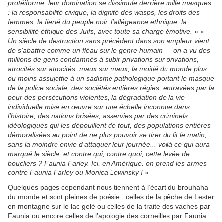
protéiforme, leur domination se dissimule derrière mille masques
: la responsabilité civique, la dignité des wasps, les droits des
femmes, la fierté du peuple noir, l’allégeance ethnique, la
sensibilité éthique des Juifs, avec toute sa charge émotive.
» «
Un siècle de destruction sans précédent dans son ampleur vient
de s’abattre comme un fléau sur le genre humain — on a vu des
millions de gens condamnés à subir privations sur privations,
atrocités sur atrocités, maux sur maux, la moitié du monde plus
ou moins assujettie à un sadisme pathologique portant le masque
de la police sociale, des sociétés entières régies, entravées par la
peur des persécutions violentes, la dégradation de la vie
individuelle mise en œuvre sur une échelle inconnue dans
l’histoire, des nations brisées, asservies par des criminels
idéologiques qui les dépouillent de tout, des populations entières
démoralisées au point de ne plus pouvoir se tirer du lit le matin,
sans la moindre envie d’attaquer leur journée... voilà ce qui aura
marqué le siècle, et contre qui, contre quoi, cette levée de
boucliers ? Faunia Farley. Ici, en Amérique, on prend les armes
contre Faunia Farley ou Monica Lewinsky !
»
Quelques pages cependant nous tiennent à l’écart du brouhaha
du monde et sont pleines de poésie : celles de la pêche de Lester
en montagne sur le lac gelé ou celles de la traite des vaches par
Faunia ou encore celles de l’apologie des corneilles par Faunia :