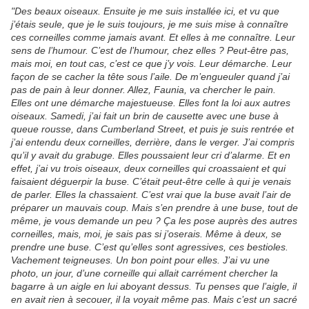
"Des beaux oiseaux. Ensuite je me suis installée ici, et vu que
j’étais seule, que je le suis toujours, je me suis mise à connaître
ces corneilles comme jamais avant. Et elles à me connaître. Leur
sens de l’humour. C’est de l’humour, chez elles ? Peut-être pas,
mais moi, en tout cas, c’est ce que j’y vois. Leur démarche. Leur
façon de se cacher la tête sous l’aile. De m’engueuler quand j’ai
pas de pain à leur donner. Allez, Faunia, va chercher le pain.
Elles ont une démarche majestueuse. Elles font la loi aux autres
oiseaux. Samedi, j’ai fait un brin de causette avec une buse à
queue rousse, dans Cumberland Street, et puis je suis rentrée et
j’ai entendu deux corneilles, derrière, dans le verger. J’ai compris
qu’il y avait du grabuge. Elles poussaient leur cri d’alarme. Et en
effet, j’ai vu trois oiseaux, deux corneilles qui croassaient et qui
faisaient déguerpir la buse. C’était peut-être celle à qui je venais
de parler. Elles la chassaient. C’est vrai que la buse avait l’air de
préparer un mauvais coup. Mais s’en prendre à une buse, tout de
même, je vous demande un peu ? Ça les pose auprès des autres
corneilles, mais, moi, je sais pas si j’oserais. Même à deux, se
prendre une buse. C’est qu’elles sont agressives, ces bestioles.
Vachement teigneuses. Un bon point pour elles. J’ai vu une
photo, un jour, d’une corneille qui allait carrément chercher la
bagarre à un aigle en lui aboyant dessus. Tu penses que l’aigle, il
en avait rien à secouer, il la voyait même pas. Mais c’est un sacré