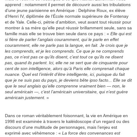
apprend : notamment il permet de découvrir aussi les tribulations
d’une jeune parisienne en Amérique : Delphine Roux, ex élève
d’Henri IV, diplômée de l’École normale supérieure de Fontenay
et de Yale. Celle-ci, pétrie d’ambition, veut avant tout réussir pour
montrer à sa mère qu’elle peut réussir brillamment seule, sans sa
famille mais elle se trouve bien seule dans ce pays : «
Elle qui est
si fière de parler l’anglais couramment, qui le parle en effet
couramment, elle ne parle pas la langue, en fait. Je crois que je
les comprends, et je les comprends. Ce que je ne comprends
pas, ce n’est pas ce qu’ils disent, c’est tout ce qu’ils ne disent
pas, quand ils parlent. Ici, elle ne se sert que de cinquante pour
cent de son intelligence, alors qu’à Paris elle comprenait chaque
nuance. Quel est l’intérêt d’être intelligente, ici, puisque du fait
que je ne suis pas du pays, je deviens bête ipso facto... Elle se dit
que le seul anglais qu’elle comprenne vraiment bien — non, le
seul américain —, c’est l’américain universitaire, qui n’est guère
américain justement.
»
Dans ce roman véritablement foisonnant, la vie en Amérique en
1998 est examinée à travers le kaléidoscope d’un regard ou des
discours d’une multitude de personnages, mais l’enjeu est
exprimé avec véhémence : «
La force des convenances est