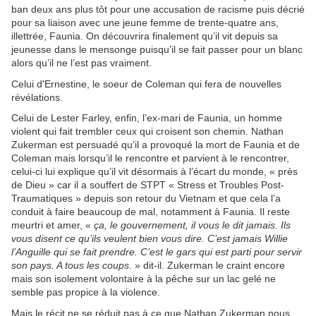
ban deux ans plus tôt pour une accusation de racisme puis décrié
pour sa liaison avec une jeune femme de trente-quatre ans,
illettrée, Faunia. On découvrira finalement qu’il vit depuis sa
jeunesse dans le mensonge puisqu’il se fait passer pour un blanc
alors qu’il ne l’est pas vraiment.
Celui d'Ernestine, le soeur de Coleman
qui fera de nouvelles
révélations.
Celui de Lester Farley, enfin, l’ex-mari de Faunia, un homme
violent qui fait trembler ceux qui croisent son chemin. Nathan
Zukerman est persuadé qu’il a provoqué la mort de Faunia et de
Coleman mais lorsqu’il le rencontre et parvient à le rencontrer,
celui-ci lui explique qu’il vit désormais à l’écart du monde, « près
de Dieu » car il a souffert de STPT « Stress et Troubles Post-
Traumatiques » depuis son retour du Vietnam et que cela l’a
conduit à faire beaucoup de mal, notamment à Faunia. Il reste
meurtri et amer, «
ça, le gouvernement, il vous le dit jamais. Ils
vous disent ce qu’ils veulent bien vous dire. C’est jamais Willie
l’Anguille qui se fait prendre. C’est le gars qui est parti pour servir
son pays. A tous les coups
. » dit-il. Zukerman le craint encore
mais son isolement volontaire à la pêche sur un lac gelé ne
semble pas propice à la violence.
Mais le récit ne se réduit pas à ce que Nathan Zukerman nous