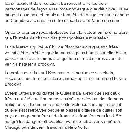
banal accident de circulation. La rencontre lie les trois
personnages de façon aussi rocambolesque que définitive : ils se
dirigent ensemble et en pleine tempête de neige vers une cabane
au Canada avec dans le coffre un cadavre et l’arme du crime.
Or cette aventure rocambolesque tient le lecteur en haleine alors
que l’histoire de chacun des protagonistes est relatée :
Lucia Maraz a quitté le Chili de Pinochet alors que son frère
venait d’être arrêté et que la menace pesait aussi sur elle. Elle a
passé ensuite son temps à enquêter sur les disparus avant de
venir s’installer à Brooklyn.
Le professeur Richard Bowmaster vit seul avec ses chats,
rescapé d’une terrible histoire familiale qui l’a conduit du Brésil à
Brooklyn.
Evelyn Ortega a dû quitter le Guatemala après que ses deux
frères ont été cruellement assassinés par des bandes de narco
trafiquants. Elle-même a subi cette violence sauvage au point
qu’elle s’est retrouvée bègue et blessée obligée de quitter son
pays et sa grand-mère et de franchir la frontière vers les USA
malgré les dangers effroyables avant de retrouver sa mère à
Chicago puis de venir travailler à New-York. :