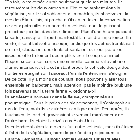
"En fait, la traversée durait seulement quelques minutes. Ils
retrouvèrent les deux autres sur l’îlot et se tapirent dans la
végétation, sur le sol sablonneux. Immobiles, ils observaient la
rive des États-Unis, si proche qu’ils entendaient la conversation
de deux patrouilleurs à bord d’un véhicule dont le puissant
projecteur pointait dans leur direction. Plus d’une heure passa de
la sorte, sans que l’Expert manifestât la moindre impatience. En
vérité, il semblait s’être assoupi, tandis que les autres tremblaient
de froid, claquaient des dents et sentaient sur leur peau les
insectes et le frôlement des reptiles. Sur le coup de minuit,
l’Expert secoua son corps ensommeillé, comme s’il avait une
alarme intérieure, et à cet instant précis le véhicule des gardes-
frontières éteignit son faisceau. Puis ils l’entendirent s’éloigner.
De ce côté, il y a moins de courant, nous pouvons y aller tous
ensemble en barbotant, mais attention, pas le moindre bruit une
fois parvenus sur la terre ferme », ordonna-t-il.
Ils entrèrent à nouveau dans le fleuve, cramponnés au
pneumatique. Sous le poids des six personnes, il s’enfonçait au
ras de l’eau, mais ils le guidèrent en ligne droite. Peu après,
ils
touchaient le fond et gravissaient le versant marécageux de
l’autre bord. Ils étaient arrivés aux États-Unis.
Ils entendirent alors le moteur d’un autre véhicule, mais ils étaient
à l’abri de la végétation, hors de portée des projecteurs. »
L’amitié, l’empathie, l’amour sont les valeurs sur lesquelles