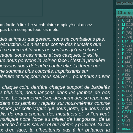
Classe
Auteur
C
(114
 pas facile à lire. Le vocabulaire employé est assez
M
(110
B
(99)
 pas bien compris tous les mots.
D
(85)
G
(68)
es animaux dangereux, nous ne combattons pas,
Défi B
estruction. Ce n’est pas contre des humains que
S
(59)
 à ce moment-là nous ne sentons qu’une chose :
H
(53)
P
(49)
 traque, sous ces mains et ces casques. C’est la
L
(47)
que nous pouvons la voir en face : c’est la première
F
(44)
 pouvons nous défendre contre elle. La fureur qui
R
(42)
T
(41)
 ne sommes plus couchés, impuissants sur
A
(36)
étruire et tuer, pour nous sauver… pour nous sauver
J
(36)
K
(28)
 chaque coin, derrière chaque support de barbelés
V
(25)
W
(17)
eu plus loin, nous lançons dans les jambes de nos
N
(15)
sions. Le craquement sec des grenades se répercute
E
(13)
 dans nos jambes ; repliés sur nous-mêmes comme
O
(12)
Z
(8)
nondés par cette vague qui nous porte, qui nous rend
GEST
dits de grand chemin, des meurtriers et, si l’on veut,
I
(4)
ultiplie notre force au milieu de l’angoisse, de la
Q
(2)
i cherche à nous sauver et qui même y parvient. Si ton
Y
(2)
quizz
(
x d’en face, tu n’hésiterais pas à lui balancer ta