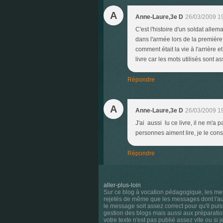
A
Anne-Laure,3e D
26/03/2009 1
C'est l'histoire d'un soldat all
dans l'armée lors de la premièr
comment était la vie à l'arrière
livre car les mots utilisés sont
Répondre
A
Anne-Laure,3e D
26/03/2009 1
J'ai aussi lu ce livre, il ne m'
personnes aiment lire, je le co
Répondre
aller-plus-loin
Sur ce blog à vocation pédagogique, les me
rejetés de même que les messages dont l'aute
le message soit assez correct pour qu'il pui
gestion des blogs mais aussi aux préparatio
votre texte n'est pas publié assez vite ou si 