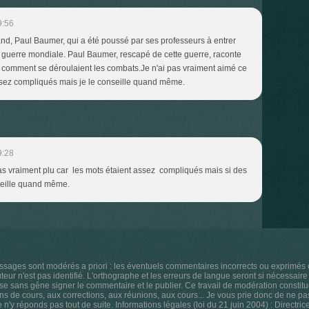
9:56
emand, Paul Baumer, qui a été poussé par ses professeurs à entrer
e guerre mondiale. Paul Baumer, rescapé de cette guerre, raconte
 et comment se déroulaient les combats.Je n'ai pas vraiment aimé ce
 assez compliqués mais je le conseille quand même.
9:28
a pas vraiment plu car les mots étaient assez compliqués mais si des
nseille quand même.
ssages sont modérés a priori : les éventuels commentaires incorrects ou exprimé
ur n'est pas identifié. L'orthographe et les erreurs de langue seront si nécessaire 
sse sans gêne signer le commentaire et le publier. Ce travail de modération constitu
ns de cours, aux corrections, aux réunions, aux cours... Je vous prie donc de ne p
je n'y réponds pas tout de suite. Informations légales (loi du 21 juin 2004) : Directri