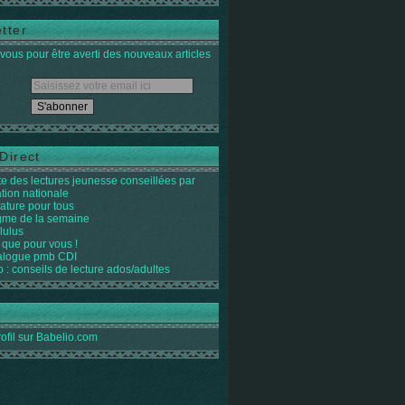
tter
ous pour être averti des nouveaux articles
Direct
ste des lectures jeunesse conseillées par
ation nationale
rature pour tous
igme de la semaine
lulus
 que pour vous !
alogue pmb CDI
o : conseils de lecture ados/adultes