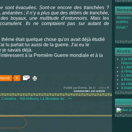
ne sont évacuées. Sont-ce encore des tranchées ?
Newsle
, anéanties ; il n’y a plus que des débris de tranchée,
 des boyaux, une multitude d’entonnoirs. Mais les
Abonnez-v
publiés.
ccumulent. Ils ne comptaient pas sur autant de
Email
le thème était quelque chose qu'on avait déjà étudié
ai lu parlait lui aussi de la guerre. J'ai eu le
 je savais déjà.
Accès 
s'intéressent à la Première Guerre mondiale et à la
à la li
l'éduc
à Litté
à l'én
à Libel
Repost
0
à Rien
au cat
à lirad
Publié par Emma, 3e D
-
dans
R
commenter cet article
…
Croisière...
Hill Anthony, La Musique du... >>