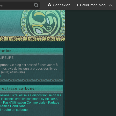
Connexion
+
Créer mon blog
tation
 LIRELIRE
iption
: Ce blog est destiné à recevoir et à
r nos avis de lecteurs à propos des livres
(élire) et lus (lire).
t
e et trace carbone
osiane Bicrel
est mis à disposition selon les
 la licence
creativecommons by-nc-sa/4.0
on - Pas d’Utilisation Commerciale - Partage
 mêmes Conditions
st neutre en carbone.