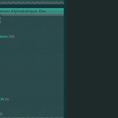
ment Alphabétique Des
s
)
)
abelio
(59)
ION
(5)
2)