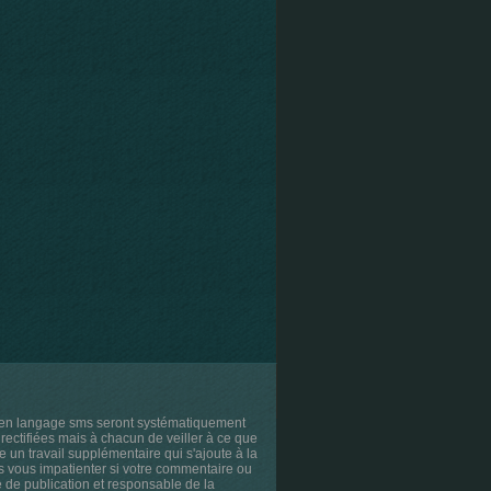
s en langage sms seront systématiquement
rectifiées mais à chacun de veiller à ce que
e un travail supplémentaire qui s'ajoute à la
as vous impatienter si votre commentaire ou
ce de publication et responsable de la