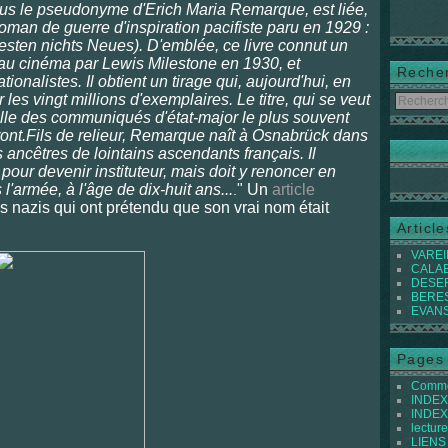
us le pseudonyme d'Erich Maria Remarque, est liée,
 roman de guerre d'inspiration pacifiste paru en 1929 :
esten nichts Neues). D'emblée, ce livre connut un
é au cinéma par Lewis Milestone en 1930, et
Reche
ionalistes. Il obtient un tirage qui, aujourd'hui, en
les vingt millions d'exemplaires. Le titre, qui se veut
uelle des communiqués d'état-major le plus souvent
ront.Fils de relieur, Remarque naît à Osnabrück dans
 ancêtres de lointains ascendants français. Il
our devenir instituteur, mais doit y renoncer en
l'armée, à l'âge de dix-huit ans...
" Un
article
.
s nazis qui ont prétendu que son vrai nom était
Articl
VAREIL
CALABI
DESER
BEREST
EVANS 
Pages
Commen
INDEX 
INDEX 
lecture
LIENS