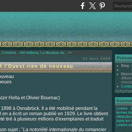
Croisière...
Hill Anthony, La Musique du... >>
Présen
21 mars 2009
A l'Ouest rien de nouveau
Blog
:
Descr
 nouveau
diffuse
 neues
choisis 
Contac
Alzir Hella et Olivier Bournac)
licenc
1898 à Osnabrück. Il a été mobilisé pendant la
Lirelire
J
termes de
 en a écrit un roman publié en 1929. Le livre obtient
Attributi
é tiré à plusieurs millions d'exemplaires et traduit
dans les
Lirelire e
on sujet : "
La notoriété internationale du romancier