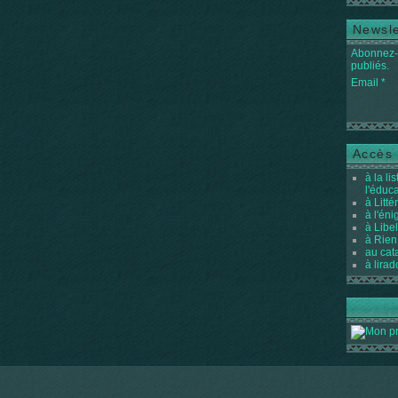
Newsle
Abonnez-v
publiés.
Email
Accès 
à la li
l'éduc
à Litté
à l'én
à Libel
à Rien
au cat
à lirad