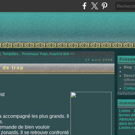
, Tempêtes...
Pommaux Yvan, Avant la télé >>
Présen
17 avril 2009
 de trop
Blog
:
Descr
diffuse
choisis 
Contac
eld
licenc
Lirelire
J
termes de
 a accompagné les plus grands. Il
Attributi
s.
dans les
demande de bien vouloir
Lirelire e
onards. Il se retrouve confronté