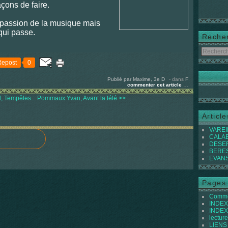
çons de faire.
a passion de la musique mais
qui passe.
Reche
Repost
0
Publié par Maxime, 3e D
-
dans
F
commenter cet article
…
, Tempêtes...
Pommaux Yvan, Avant la télé >>
Articl
VAREIL
CALABI
DESER
BEREST
EVANS 
Pages
Commen
INDEX 
INDEX 
lecture
LIENS