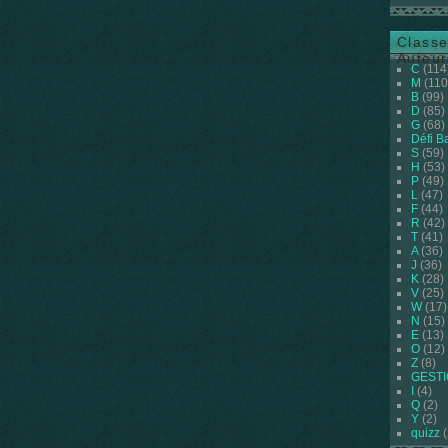
Classe
Auteur
C
(114
M
(110
B
(99)
D
(85)
G
(68)
Défi B
S
(59)
H
(53)
P
(49)
L
(47)
F
(44)
R
(42)
T
(41)
A
(36)
J
(36)
K
(28)
V
(25)
W
(17)
N
(15)
E
(13)
O
(12)
Z
(8)
GEST
I
(4)
Q
(2)
Y
(2)
quizz
(