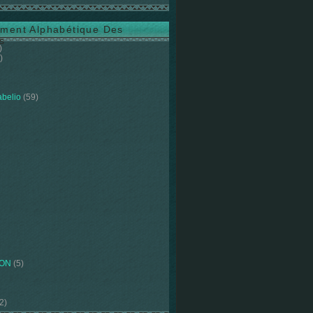
ment Alphabétique Des
s
)
)
abelio
(59)
ION
(5)
2)