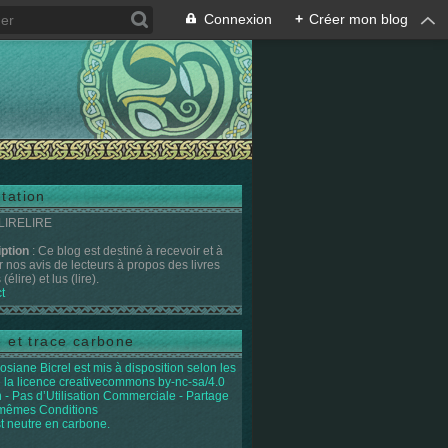
Connexion
+
Créer mon blog
tation
 LIRELIRE
iption
: Ce blog est destiné à recevoir et à
r nos avis de lecteurs à propos des livres
(élire) et lus (lire).
t
e et trace carbone
osiane Bicrel
est mis à disposition selon les
 la licence
creativecommons by-nc-sa/4.0
on - Pas d’Utilisation Commerciale - Partage
 mêmes Conditions
st neutre en carbone.