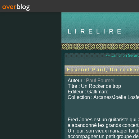
LIRELIRE
<< Janichon Gérard
Fournel Paul, Un rocker
Auteur :
Paul Fournel
Titre : Un Rocker de trop
Editeur : Gallimard
Collection : Arcanes/Joëlle Losf
Fred Jones est un guitariste qui
a abandonné les grands concert
Un jour, son vieux manager lui 
accompagner un petit groupe de z