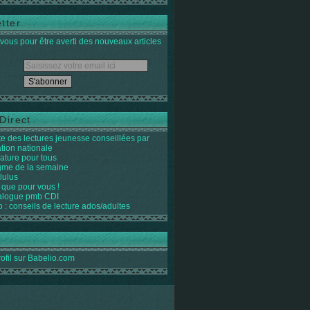
tter
ous pour être averti des nouveaux articles
Direct
ste des lectures jeunesse conseillées par
ation nationale
rature pour tous
igme de la semaine
lulus
 que pour vous !
alogue pmb CDI
o : conseils de lecture ados/adultes