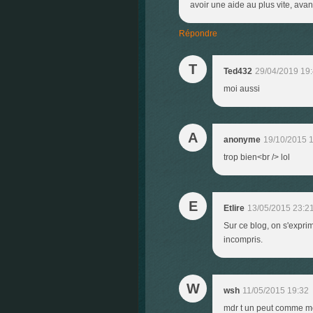
avoir une aide au plus vite, avant
Répondre
T
Ted432
29/04/2019 19
moi aussi
A
anonyme
19/10/2015 
trop bien<br /> lol
E
Etlire
13/05/2015 23:2
Sur ce blog, on s'expr
incompris.
W
wsh
11/05/2015 19:32
mdr t un peut comme mo