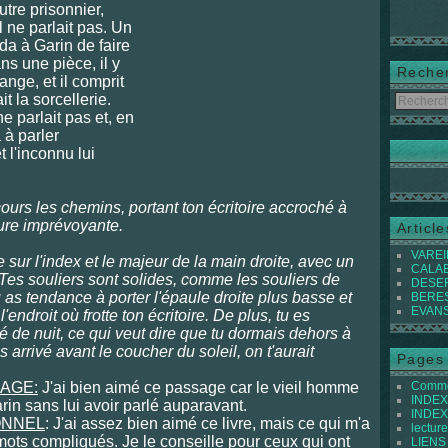
autre prisonnier,
Il ne parlait pas. Un
a à Garin de faire
ns une pièce, il y
Reche
ange, et il comprit
it la sorcellerie.
ne parlait pas et, en
 à parler
t l'inconnu lui
 cours les chemins, portant ton écritoire accroché à
ture imprévoyante.
Articl
VAREIL
 sur l'index et le majeur de la main droite, avec un
CALABI
 Tes souliers sont solides, comme les souliers de
DESER
s tendance à porter l'épaule droite plus basse et
BEREST
EVANS 
'endroit où frotte ton écritoire. De plus, tu es
é de nuit, ce qui veut dire que tu dormais dehors à
 arrivé avant le coucher du soleil, on t'aurait
Pages
AGE:
J'ai bien aimé ce passage car le vieil homme
Commen
INDEX 
in sans lui avoir parlé auparavant.
INDEX 
ONNEL
: J'ai assez bien aimé ce livre, mais ce qui m'a
lecture
e mots compliqués. Je le conseille pour ceux qui ont
LIENS