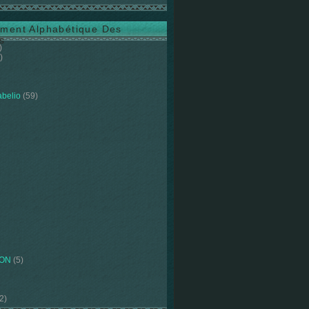
ment Alphabétique Des
s
)
)
abelio
(59)
ION
(5)
2)