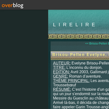
LIRELIRE
<< Brisou-Pellen E
Brisou-Pellen Evelyne,
AUTEUR:
Evelyne Brisou-Pelle
TITRE:
L'inconnu du donjon.
EDITION:
Avril 2003, Gallimard j
GENRE:
Roman d'aventure.
THÈME PRINCIPAL:
Les aventu
Troussebœuf
RÉSUMÉ:
C'est l'histoire d'un
qui un jour s'endormit sur la route
Messire du Guesclin au château
Arrivé là-bas, il décida de change
faire appeler Garin Trousse-ang