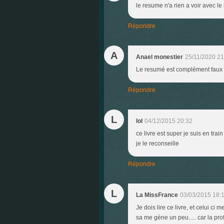
le resume n'a rien a voir avec l
Répondre
A
Anael monestier
25/11/2020 21
Le resumé est complément faux
Répondre
L
lol
04/12/2015 20:32
ce livre est super je suis en train
je le reconseille
Répondre
L
La MissFrance
03/03/2015 18:
Je dois lire ce livre, et celui ci
sa me gène un peu..... car la prof