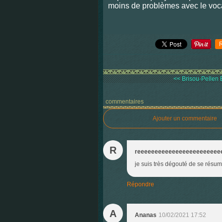
moins de problèmes avec le voc
Bleu
<< Brisou-Pellen E
commentaires
Ajouter un commentaire
R
reeeeeeeeeeeeeeeeeeeeeeee
je suis très dégouté de se résu
Répondre
A
Ananas
10/02/2021 17:52