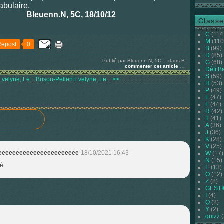
abulaire.
enn.N, 5C
,
18/10/12
Classe
Auteur
C
(114
M
(110
Repost
0
B
(99)
D
(85)
Publié par Bleuenn N, 5C
-
dans
B
G
(68)
commenter cet article
…
Défi B
S
(59)
velyne, Le...
Brisou-Pellen Evelyne, Le... >>
H
(53)
P
(49)
L
(47)
F
(44)
R
(42)
T
(41)
A
(36)
J
(36)
K
(28)
V
(25)
eeeeeeeeeeeeeeeeeeeeeee
18/10/2021 16:43
W
(17)
N
(15)
mé
E
(13)
O
(12)
Z
(8)
GEST
I
(4)
Q
(2)
Y
(2)
quizz
(