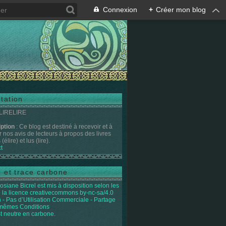
Connexion
+
Créer mon blog
tation
 LIRELIRE
iption
: Ce blog est destiné à recevoir et à
r nos avis de lecteurs à propos des livres
(élire) et lus (lire).
t
e et trace carbone
osiane Bicrel
est mis à disposition selon les
 la licence
creativecommons by-nc-sa/4.0
on - Pas d’Utilisation Commerciale - Partage
 mêmes Conditions
st neutre en carbone.