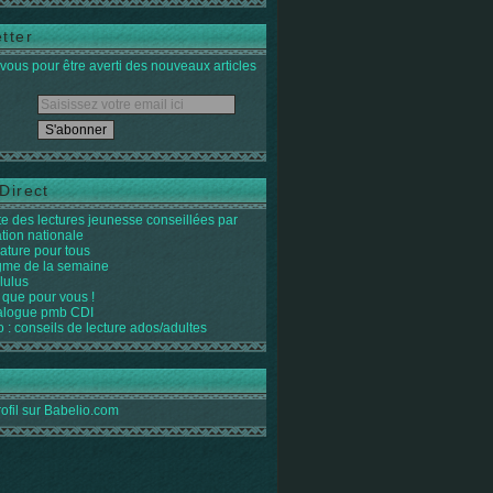
tter
ous pour être averti des nouveaux articles
Direct
ste des lectures jeunesse conseillées par
ation nationale
rature pour tous
igme de la semaine
lulus
 que pour vous !
alogue pmb CDI
o : conseils de lecture ados/adultes