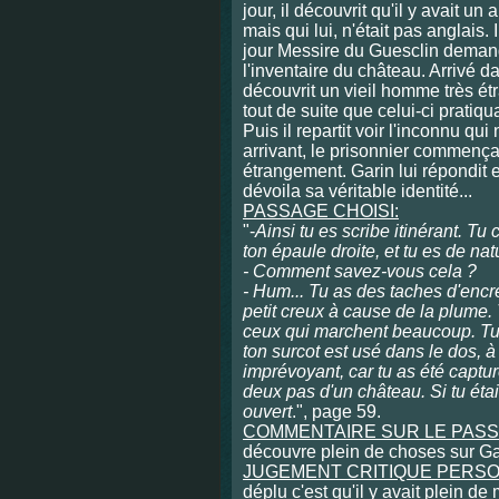
jour, il découvrit qu'il y avait un 
mais qui lui, n'était pas anglais. 
jour Messire du Guesclin demand
l'inventaire du château. Arrivé da
découvrit un vieil homme très étr
tout de suite que celui-ci pratiqua
Puis il repartit voir l'inconnu qui 
arrivant, le prisonnier commença
étrangement. Garin lui répondit e
dévoila sa véritable identité...
PASSAGE CHOISI:
"-
Ainsi tu es scribe itinérant. Tu
ton épaule droite, et tu es de na
- Comment savez-vous cela ?
- Hum... Tu as des taches d'encre
petit creux à cause de la plume.
ceux qui marchent beaucoup. Tu a
ton surcot est usé dans le dos, à l
imprévoyant, car tu as été captur
deux pas d'un château. Si tu étais
ouvert
.", page 59.
COMMENTAIRE SUR LE PASS
découvre plein de choses sur Gar
JUGEMENT CRITIQUE PERS
déplu c'est qu'il y avait plein d