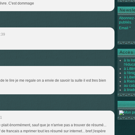
e livre. C'est dommage
Newsle
Abonnez-v
publiés.
Email
:39
Accès 
à la li
l'éduc
à Litté
à l'én
à Libel
 de le lire je me regale on a envie de savoir la suite il est tres bien
à Rien
au cat
à lirad
11
 me plait énormément, sauf que je n'arrive pas a trouver de résumé...
 de francais a mprimer tout les résumé sur internet... bref j'espère