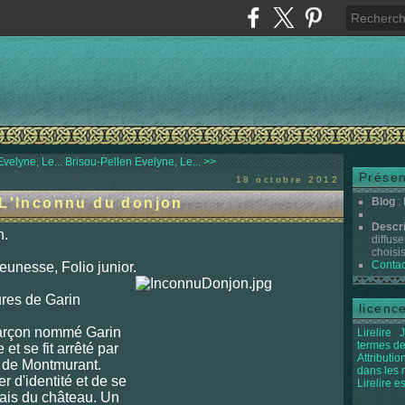
velyne, Le...
Brisou-Pellen Evelyne, Le... >>
Présen
18 octobre 2012
 L'Inconnu du donjon
Blog
:
Descr
n.
diffuse
choisis 
Contac
eunesse, Folio junior.
res de Garin
licenc
 garçon nommé Garin
Lirelire
J
termes de
 et se fit arrêté par
Attributi
 de Montmurant.
dans les
r d'identité et de se
Lirelire e
lais du château. Un