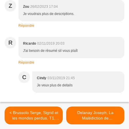
Z
Zou
26/02/2023 17:04
Je voudrais plus de descriptions.
Répondre
R
Ricardo
02/11/2019 20:03
J'ai besoin de résumé sil vous plaît
Répondre
C
Cindy
03/11/2019 21:45
Je veux plus de details
< Brussolo Serge, Sigrid et
Delanay Joseph, La
les mondes perdus, T1,
Malédiction de
L'Oeil de la pieuvre
l'épouvanteur >