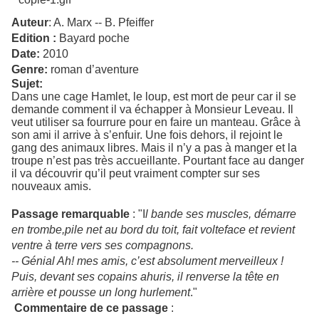
Auteur
: A. Marx -­‐ B. Pfeiffer
Edition :
Bayard poche
Date:
2010
Genre:
roman d’aventure
Sujet:
Dans une cage Hamlet, le loup, est mort de peur car il se
demande comment il va échapper à Monsieur Leveau. Il
veut utiliser sa fourrure pour en faire un manteau. Grâce à
son ami il arrive à s’enfuir. Une fois dehors, il rejoint le
gang des animaux libres. Mais il n’y a pas à manger et la
troupe n’est pas très accueillante. Pourtant face au danger
il va découvrir qu’il peut vraiment compter sur ses
nouveaux amis.
Passage remarquable
: "I
l bande ses muscles, démarre
en trombe,pile net au bord du toit, fait volteface et revient
ventre à terre vers ses compagnons.
-­‐ Génial Ah! mes amis, c’est absolument merveilleux !
Puis, devant ses copains ahuris, il renverse la tête en
arrière et pousse un long hurlement
."
Commentaire de ce passage
: