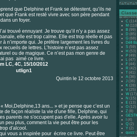
pprend que Delphine et Frank se détestent, qu’ils ne
Classe
et que Frank est resté vivre avec son père pendant
Auteur
dans un foyer.
C
(114
M
(110
B
(99)
l’ai trouvé ennuyant Je trouve qu’il n’y a pas assez
D
(85)
 banale, elle est trop calme. Elle est trop réelle et pas
G
(68)
er à n’importe qui. Je préfère largement les livres du
Défi B
S
(59)
recueils de lettres. L’histoire n’est pas assez
H
(53)
naturel ou de magique. Ce n’est pas mon genre de
P
(49)
’ai pas aimé ce livre.
L
(47)
m LC, 4C, 15/10/2012
F
(44)
R
(42)
T
(41)
A
(36)
Quintin le 12 octobre 2013
J
(36)
K
(28)
V
(25)
W
(17)
N
(15)
E
(13)
Moi,Delphine,13 ans... » et je pense que c’est un
O
(12)
te de façon réaliste la vie d'une fille, Delphine, qui
Z
(8)
GEST
 ses parents ne s'occupent pas d'elle. Après avoir lu
I
(4)
 un peu plus, comment la vie peut être pour les
Q
(2)
trop d'alcool.
Y
(2)
quizz
(
vous a inspirée pour écrire ce livre. Peut être