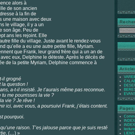
mence alors à
ille de son ancien
dresse à la fin de
ans une maison avec deux
Reche
 le village, il y a un
de son âge. Peu de
pt ans les rejoint. Elle
autre fille du village. Juste avant le rendez-vous
d qu’elle a eu une autre petite fille, Myriam.
nnent que Frank, leur grand frère qui a un an de
 avec eux, Delphine le déteste. Après le décès de
rivée de la petite Myriam, Delphine commence à
Articl
VAREIL
-il grogné
CALABI
 la question !
DESER
ans, a-t-il insisté. Je t’aurais même pas reconnue.
BEREST
EVANS 
e tu me pourrisses la vie ?
la vie ? Je rêve !
ir ici, avec vous, a poursuivi Frank, j’étais content.
Pages
st pourquoi.
Commen
INDEX 
INDEX 
s qu’une raison. T’es jalouse parce que je suis resté
lecture
tie
.
(…) »
LIENS