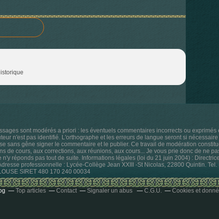
istorique
ssages sont modérés a priori : les éventuels commentaires incorrects ou exprimé
ur n'est pas identifié. L'orthographe et les erreurs de langue seront si nécessaire 
sse sans gêne signer le commentaire et le publier. Ce travail de modération constitu
ns de cours, aux corrections, aux réunions, aux cours... Je vous prie donc de ne p
je n'y réponds pas tout de suite. Informations légales (loi du 21 juin 2004) : Directri
 Adresse professionnelle : Lycée-Collège Jean XXIII -St Nicolas, 22800 Quintin. Te
ULOUSE SIRET 480 170 240 00034
og
Top articles
Contact
Signaler un abus
C.G.U.
Cookies et donné