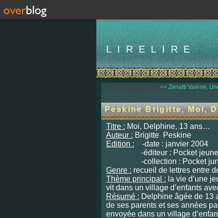
LIRELIRE
<< Zenatti Valérie, Une
Peskine Brigitte, Moi, D
Titre :
Moi, Delphine, 13 ans…
Auteur :
Brigitte Peskine
Edition :
-date : janvier 2004
-éditeur : Pocket jeune
-collection : Pocket jun
Genre :
recueil de lettres entre
Thème principal :
la vie d’une je
vit dans un village d’enfants avec
Résumé :
Delphine âgée de 13 a
de ses parents et ses années pa
envoyée dans un village d’enfan