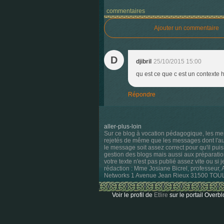
commentaires
Ajouter un commentaire
D
djibril
25/10/2015 15:00
qu est ce que c est un contexte h
Répondre
aller-plus-loin
Sur ce blog à vocation pédagogique, les me
rejetés de même que les messages dont l'aute
le message soit assez correct pour qu'il pui
gestion des blogs mais aussi aux préparatio
votre texte n'est pas publié assez vite ou si 
rédaction : Mme Josiane Bicrel, professeur,
Networks 1 Avenue Jean Rieux 31500 TO
Voir le profil de
Etlire
sur le portail Overbl