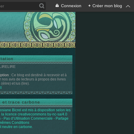
Connexion
+
Créer mon blog
tation
 LIRELIRE
iption
: Ce blog est destiné à recevoir et à
r nos avis de lecteurs à propos des livres
(élire) et lus (lire).
t
e et trace carbone
osiane Bicrel
est mis à disposition selon les
 la licence
creativecommons by-nc-sa/4.0
on - Pas d’Utilisation Commerciale - Partage
 mêmes Conditions
st neutre en carbone.