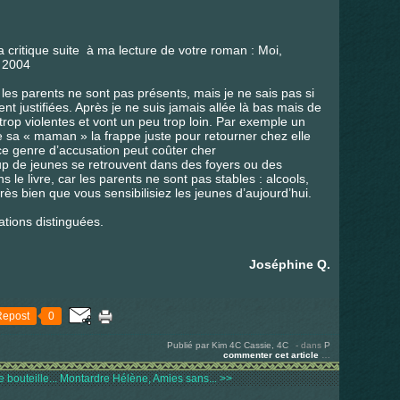
 critique suite à ma lecture de votre roman : Moi,
r 2004
 les parents ne sont pas présents, mais je ne sais pas si
nt justifiées. Après je ne suis jamais allée là bas mais de
trop violentes et vont un peu trop loin. Par exemple un
e sa « maman » la frappe juste pour retourner chez elle
ce genre d’accusation peut coûter cher
p de jeunes se retrouvent dans des foyers ou des
 le livre, car les parents ne sont pas stables : alcools,
rès bien que vous sensibilisiez les jeunes d’aujourd’hui.
tions distinguées.
Joséphine Q.
Repost
0
Publié par Kim 4C Cassie, 4C
-
dans
P
commenter cet article
…
 bouteille...
Montardre Hélène, Amies sans... >>