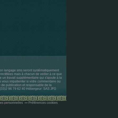
s en langage sms seront systématiquement
rectifiées mais à chacun de veiller à ce que
e un travail supplémentaire qui s'ajoute à la
as vous impatienter si votre commentaire ou
ce de publication et responsable de la
l. (33)2 96 79 62 40 Hébergeur: SAS JFG
es personnelles
Préférences cookies