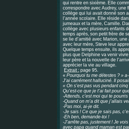
qui rentre en sixième. Elle com
correspondre avec Audrey, une f
collège qui lui avait donné son a
l’année scolaire. Elle réside d
jumeaux et la mère, Camille. Dans
collège avec plusieurs enfants 
temps après, son petit frère de se
se lie d’amitié avec Marion, une 
avec leur mère, Steve leur appren
Quelque temps ensuite, ils appre
plus que Delphine va venir vivre
leur père et la nouvelle de l’ar
apprécier la vie au village.
Extrait :
page 95.
«
Pourquoi tu me détestes ? » a-t
J’ai carrément halluciné. Il posait
« On s’est pas vus pendant cinq 
Qu’est-ce que je t’ai fait pour qu
-Attends, c’est moi qui te pourris 
-Quand on m’a dit que j’allais ven
-Pas moi, ai-je dit.
-Je sais ! Ce que je sais pas, c’e
-Eh ben, demande-toi !
-J’arrête pas, justement ! Je voi
avec papa quand maman est par