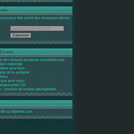
tter
ous pour être averti des nouveaux articles
Direct
ste des lectures jeunesse conseillées par
ation nationale
rature pour tous
igme de la semaine
lulus
 que pour vous !
alogue pmb CDI
o : conseils de lecture ados/adultes