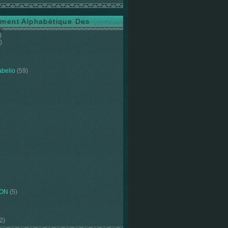
ment Alphabétique Des
s
)
)
abelio
(59)
ION
(5)
2)