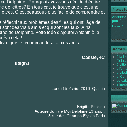
e Delphine. Pourquoi avez-vous décidé d’écrire
rme de lettres? En tous cas, je trouve que c’est une
Newsle
lettres. C’est beaucoup plus facile de comprendre et
Abonnez-v
publiés.
éfléchir aux problèmes des filles qui ont l'âge de
Email
sont des vrais amis et qui sont les faux. Ainsi,
pine de Delphine. Votre idée d'ajouter Antonin à la
prévu cela !
re que je recommanderai à mes amis.
Accès 
à la li
Cassie, 4C
l'éduc
à Litté
à l'én
à Libel
à Rien
au cat
à lirad
Lundi 15 février 2016, Quintin
Brigitte Peskine
Auteure du livre Moi,Delphine,13 ans…
3 rue des Champs-Elysés Paris
.