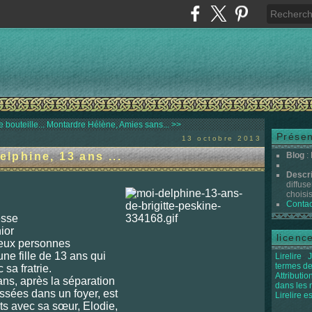
 bouteille...
Montardre Hélène, Amies sans... >>
Présen
13 octobre 2013
elphine, 13 ans ...
Blog
:
Descr
diffuse
choisis 
Contac
sse
ior
licenc
 deux personnes
une fille de 13 ans qui
Lirelire
J
termes de
 sa fratrie.
Attributi
ns, après la séparation
dans les
ssées dans un foyer, est
Lirelire e
ts avec sa sœur, Elodie,