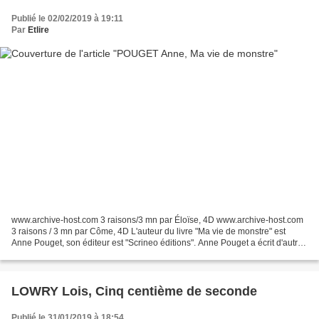
Publié le 02/02/2019 à 19:11
Par
Etlire
www.archive-host.com 3 raisons/3 mn par Éloïse, 4D www.archive-host.com
3 raisons / 3 mn par Côme, 4D L'auteur du livre "Ma vie de monstre" est
Anne Pouget, son éditeur est "Scrineo éditions". Anne Pouget a écrit d'autres
livres comme "Le Mystère des...
LOWRY Lois, Cinq centième de seconde
Publié le 31/01/2019 à 18:54