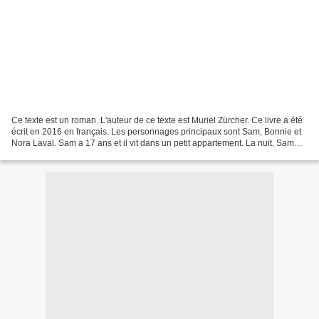
Ce texte est un roman. L'auteur de ce texte est Muriel Zürcher. Ce livre a été
écrit en 2016 en français. Les personnages principaux sont Sam, Bonnie et
Nora Laval. Sam a 17 ans et il vit dans un petit appartement. La nuit, Sam
graffe les animaux d'un...