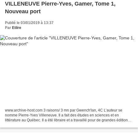
VILLENEUVE Pierre-Yves, Gamer, Tome 1,
Nouveau port
Publié le 03/01/2019 à 13:37
Par
Etlire
www.archive-host.com 3 raisons/ 3 mn par Gwench'lan, 4C L’auteur se
nomme Pierre-Yves Villeneuve. Il a fait des études en sciences et en
littérature au Québec. Il a été libraire et a travaillé pour de grandes éditions
au Canada. Gamer est son premier...