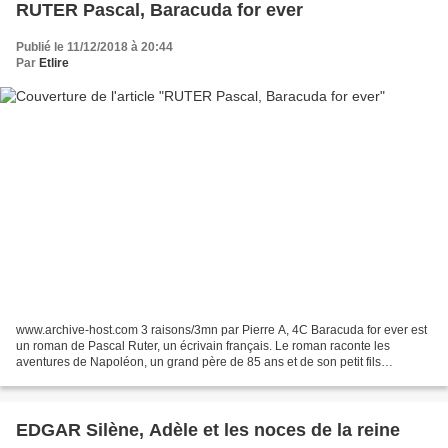
RUTER Pascal, Baracuda for ever
Publié le 11/12/2018 à 20:44
Par
Etlire
www.archive-host.com 3 raisons/3mn par Pierre A, 4C Baracuda for ever est
un roman de Pascal Ruter, un écrivain français. Le roman raconte les
aventures de Napoléon, un grand père de 85 ans et de son petit fils
Léonard. Le grand père est le héros du roman....
EDGAR Silène, Adèle et les noces de la reine