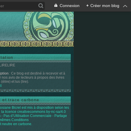
Connexion
+
Créer mon blog
tation
 LIRELIRE
iption
: Ce blog est destiné à recevoir et à
r nos avis de lecteurs à propos des livres
(élire) et lus (lire).
t
e et trace carbone
osiane Bicrel
est mis à disposition selon les
 la licence
creativecommons by-nc-sa/4.0
on - Pas d’Utilisation Commerciale - Partage
 mêmes Conditions
st neutre en carbone.