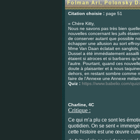
Folman Ari, Polonsky D
Citation choisie :
page 51
« Chère Kitty,
Nous ne savons pas très bien quelle
nouvelles concernant les juifs étaie
de conserver autant que possible no
échapper une allusion au sort effr
Mme Van Daan éclatait en sanglots, s
Dussel a été immédiatement assailli 
étaient si atroces et si barbares qu’e
l’autre. Pourtant, quand ces nouve
doute à plaisanter et à nous taqui
dehors, en restant sombre comme no
faire de l’Annexe une Annexe mélanc
Quiz :
https://www.babelio.com/qui
Charline, 4C
Critique :
Ce qui m’a plu ce sont les émoti
quotidien. On se sent « immergé »
cette histoire est une œuvre cult