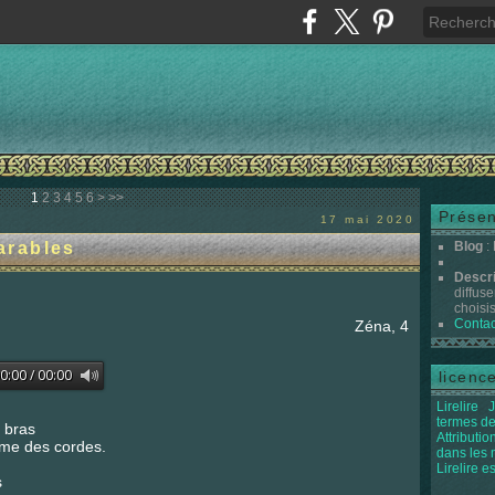
1
2
3
4
5
6
>
>>
Présen
17 mai 2020
arables
Blog
:
Descr
diffuse
choisis 
Contac
Zéna, 4
licenc
Lirelire
J
termes de
s bras
Attributi
mme des cordes.
dans les
Lirelire e
s