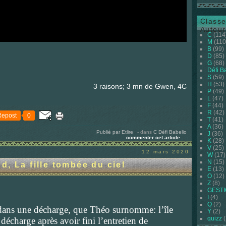
Classe
Auteur
C
(114
M
(110
B
(99)
D
(85)
G
(68)
Défi B
S
(59)
H
(53)
3 raisons; 3 mn de Gwen, 4C
P
(49)
L
(47)
F
(44)
R
(42)
Repost
0
T
(41)
A
(36)
Publié par Etlire
-
dans
C
Défi Babelio
J
(36)
commenter cet article
…
K
(28)
V
(25)
12 mars 2020
W
(17)
N
(15)
, La fille tombée du ciel
E
(13)
O
(12)
Z
(8)
GEST
I
(4)
Q
(2)
 dans une décharge, que Théo surnomme: l’île
Y
(2)
quizz
(
 décharge après avoir fini l’entretien de