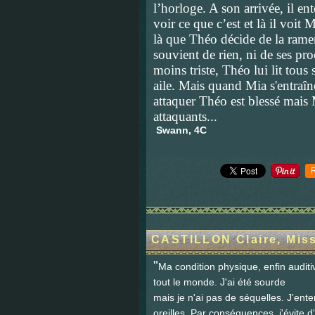
l’horloge. A son arrivée, il en
voir ce que c’est et là il voi
là que Théo décide de la ramen
souvient de rien, ni de ses proc
moins triste, Théo lui lit tous 
aile. Mais quand Mia s'entraîne
attaquer Théo est blessé mais 
attaquants...
Swann, 4C
CASTILLON Claire, Mis
"
Ma condition physique, enfin auditi
tout le monde. J'ai été sourde
mais je n'ai pas de séquelles. J'ent
oreilles. Par conséquences, j'évite 