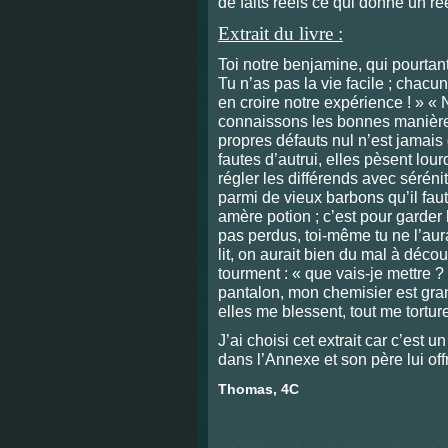
de faits réels ce qui donne un rée
Extrait du livre :
Toi notre benjamine, qui pourtant
Tu n’as pas la vie facile ; chacun
en croire notre expérience ! » « 
connaissons les bonnes manières
propres défauts nul n’est jamais
fautes d’autrui, elles pèsent lou
régler les différends avec sérén
parmi de vieux barbons qu’il fa
amère potion ; c’est pour garder
pas perdus, toi-même tu ne l’au
lit, on aurait bien du mal à décou
tourment : « que vais-je mettre ?
pantalon, mon chemisier est g
elles me blessent, tout me torture
J’ai choisi cet extrait car c’est
dans l’Annexe et son père lui o
Thomas, 4C