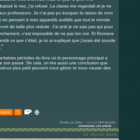
baissé le nez, j'ai refusé. La classe me regardait et je ne
te aux professeurs. Je n'ai pas pu évoquer la raison de mon
 obéi en pensant à mes appareils auditifs que tout le monde
ront de taille plus réduite. J'ai prié je ne sais pas qui pour
nchement, c'est impossible de ne pas les voir. Et Romane
dé ce que c'était, je lui ai expliqué que j'avais été sourde
."
 certaines périodes du livre où le personnage principal a
 son passé. De cela, on tire aussi une conclusion que
vécus plus petit peuvent nous gêner et nous causer des
Repost
0
Publié par Etlire
-
dans
C
Défi Babelio
commenter cet article
…
21 février 2020