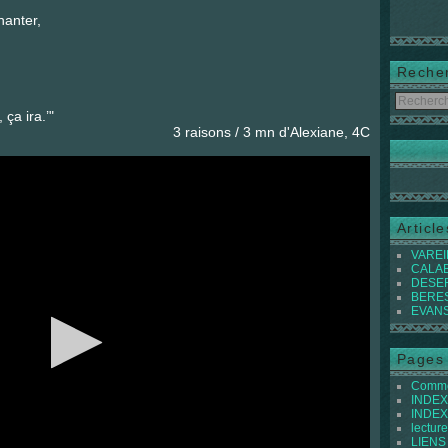
anter,
Reche
ça ira.’"
3 raisons / 3 mn d'Alexiane, 4C
Articl
VAREIL
CALABI
DESER
BEREST
EVANS 
Pages
Commen
INDEX 
INDEX 
lecture
LIENS