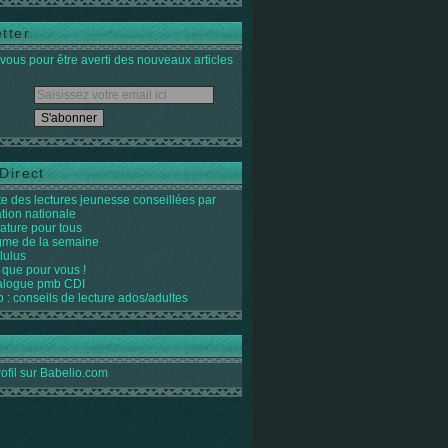
tter
ous pour être averti des nouveaux articles
Direct
ste des lectures jeunesse conseillées par
ation nationale
rature pour tous
igme de la semaine
lulus
 que pour vous !
alogue pmb CDI
o : conseils de lecture ados/adultes