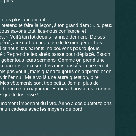
l plus.
 n’es plus une enfant,
 prétend te faire la leçon, à ton grand dam : « tu peux
Nous savons tout, fais-nous confiance, et
. » Voilà ton lot depuis l’année dernière. De ses
 gêné, ainsi a-t-on beau jeu de te morigéner. Les
rd et nous, tes parents, ne pouvons pas toujours
ité : Reprendre les ainés passe pour déplacé. Est-on
ut gober tous leurs sermons. Comme on prend une
 la paix de la maison. Les mois passés ici ne seront
rais pas voulu, mais quand toujours on apprend et on
vrir l’ennui. Mais voilà une autre question, pire
 Mes vêtements sont trop petits. Je n’ai plus de
rand comme un napperon. Et mes chaussures, comme
, quelle tristesse !
 un moment important du livre. Anne a ses quatorze ans
ffre un cadeau avec les moyens du bord.