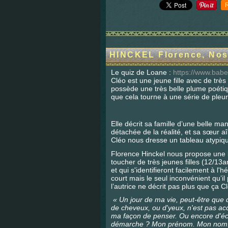
HINCKEL Florence, Nos 
Le quiz de Loane :
https://www.babe
Cléo est une jeune fille avec de trè
possède une très belle plume poétiq
que cela tourne à une série de pleur
Elle décrit sa famille d’une belle m
détachée de la réalité, et sa sœur 
Cléo nous dresse un tableau atypiq
Florence Hinckel nous propose une be
toucher de très jeunes filles (12/
et qui s'identifieront facilement à l'
court mais le seul inconvénient qu’i
l’autrice ne décrit pas plus que ça Cl
« Un jour de ma vie, peut-être qu
de cheveux, ou d'yeux, n'est pas a
ma façon de penser. Ou encore d'écri
démarche ? Mon prénom. Mon nom.