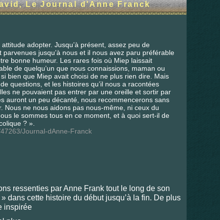
avid, Le Journal d'Anne Franck
 attitude adopter. Jusqu’à présent, assez peu de
nt parvenues jusqu’à nous et il nous avez paru préférable
tre bonne humeur. Les rares fois où Miep laissait
oyable de quelqu’un que nous connaissions, maman ou
i bien que Miep avait choisi de ne plus rien dire. Mais
de questions, et les histoires qu’il nous a racontées
lles ne pouvaient pas entrer par une oreille et sortir par
lles auront un peu décanté, nous recommencerons sans
ner. Nous ne nous aidons pas nous-même, ni ceux du
us le sommes tous en ce moment, et à quoi sert-il de
olique ? ».
z/47263/Journal-dAnne-Franck
ons ressenties par Anne Frank tout le long de son
 dans cette histoire du début jusqu’à la fin. De plus
e inspirée