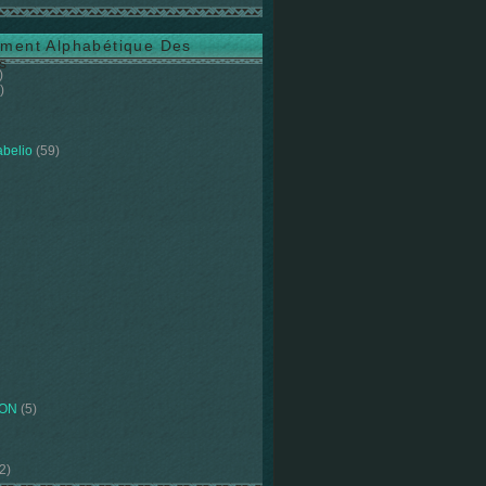
ment Alphabétique Des
s
)
)
abelio
(59)
ION
(5)
2)