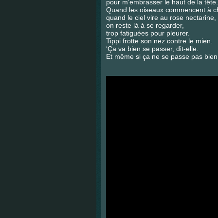
pour m’embrasser le haut de la tête.
Quand les oiseaux commencent à ch
quand le ciel vire au rose nectarine,
on reste là à se regarder,
trop fatiguées pour pleurer.
Tippi frotte son nez contre le mien.
‘Ça va bien se passer, dit-elle.
Et même si ça ne se passe pas bien, 