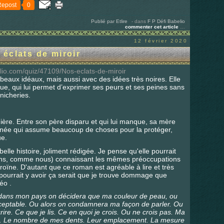
Repost
0
Publié par Etlire
-
dans
F
P
Défi Babelio
commenter cet article
…
12 février 2020
éclats de miroir
lio.com/quiz/47109/Nos-eclats-de-miroir
s beaux idéaux, mais aussi avec des idées très noires. Elle
ue, qui lui permet d’exprimer ses peurs et ses peines sans
nicheries.
anière. Entre son père disparu et qui lui manque, sa mère
aînée qui assume beaucoup de choses pour la protéger,
ue.
lle histoire, joliment rédigée. Je pense qu'elle pourrait
13ans, comme nous) connaissant les mêmes préoccupations
héroïne. D'autant que ce roman est agréable à lire et très
l pourrait y avoir ça serait que je trouve dommage que
éo .
e dans mon pays on décidera que ma couleur de peau, ou
cceptable. Ou alors on condamnera ma façon de parler. Ou
re. Ce que je lis. Ce en quoi je crois. Ou ne crois pas. Ma
 Le nombre de mes dents. Leur emplacement. La mesure