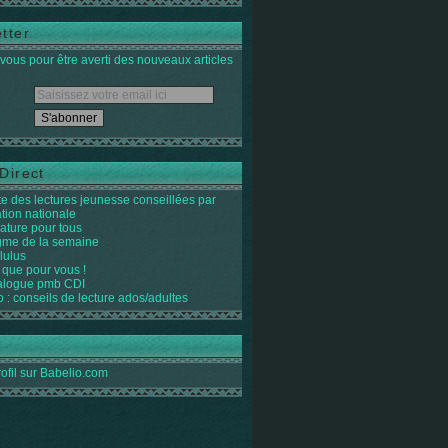
tter
ous pour être averti des nouveaux articles
Direct
ste des lectures jeunesse conseillées par
ation nationale
rature pour tous
igme de la semaine
lulus
 que pour vous !
alogue pmb CDI
o : conseils de lecture ados/adultes