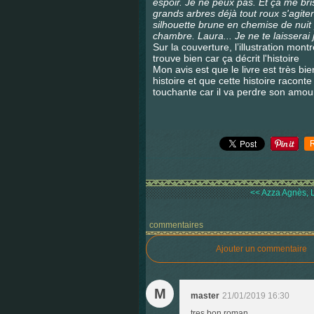
espoir. Je ne peux pas. Et ça me bri
grands arbres déjà tout roux s'agite
silhouette brune en chemise de nuit
chambre. Laura... Je ne te laisserai
Sur la couverture, l’illustration mon
trouve bien car ça décrit l'histoire
Mon avis est que le livre est très bi
histoire et que cette histoire racont
touchante car il va perdre son amour
<< Azza Agnès, L
commentaires
Ajouter un commentaire
M
master
21/01/2019 16:30
tres bon roman