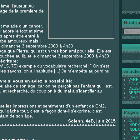
thème, l'auteur. Au
mage de la première de
Reche
t malade d'un cancer. Il
il adore le foot et aime
s après être entré à
tombe amoureux mais il
 le dimanche 3 septembre 2000 à 4h30 !
ge que Pierre, qui est un très bon ami pour elle. Elle est
ouchée au lit, et le dimanche 3 septembre 2000 à 4h30 !
écriture:
 n°15, 75) exemple du vocabulaire recherché: " On s'est
 les savons, on a l'habitude [...] Je m'embête aujourd'hui,
Articl
VAREIL
re si vous en aviez la possibilité:
CALABI
ulaire de son âge, car on ne perçoit pas l'enfant qu'il est.
DESER
u et recherché, du coup on à du mal à s'identifier au
BEREST
EVANS 
rime les impressions et sentiments d'un enfant de CM2,
 qui gâche tout, c'est la façon dont-il s'exprime, c'est
Pages
fant de son âge.
Solenn, 4eB, juin 2015
Commen
INDEX 
**************************************************************************
INDEX 
lecture
LIENS