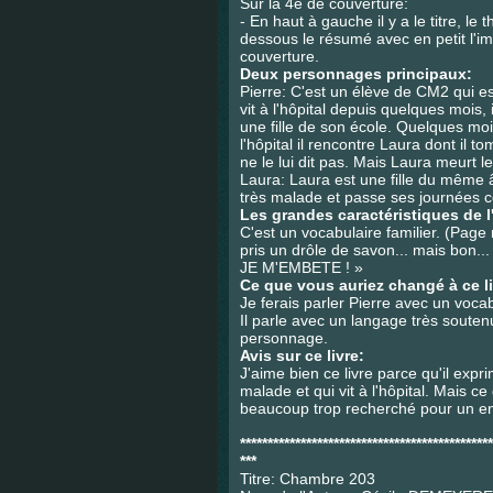
Sur la 4e de couverture:
- En haut à gauche il y a le titre, le 
dessous le résumé avec en petit l'i
couverture.
Deux personnages principaux:
Pierre: C'est un élève de CM2 qui es
vit à l'hôpital depuis quelques mois, 
une fille de son école. Quelques moi
l'hôpital il rencontre Laura dont il 
ne le lui dit pas. Mais Laura meurt
Laura: Laura est une fille du même â
très malade et passe ses journées c
Les grandes caractéristiques de l'
C'est un vocabulaire familier. (Page
pris un drôle de savon... mais bon...
JE M'EMBETE ! »
Ce que vous auriez changé à ce liv
Je ferais parler Pierre avec un vocab
Il parle avec un langage très souten
personnage.
Avis sur ce livre:
J'aime bien ce livre parce qu'il exp
malade et qui vit à l'hôpital. Mais ce
beaucoup trop recherché pour un en
**********************************************
***
Titre: Chambre 203