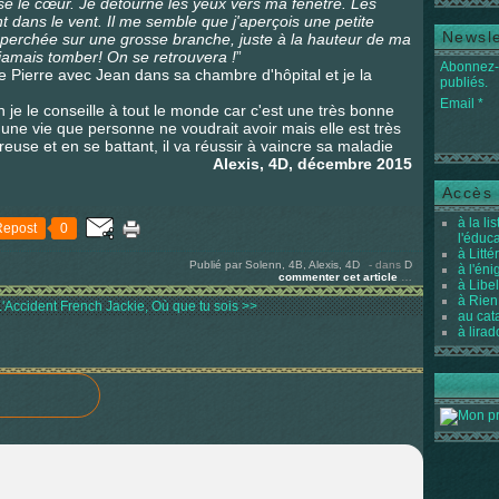
se le cœur. Je détourne les yeux vers ma fenêtre. Les
nt dans le vent. Il me semble que j'aperçois une petite
Newsle
 perchée sur une grosse branche, juste à la hauteur de ma
 jamais tomber! On se retrouvera !
”
Abonnez-v
tre Pierre avec Jean dans sa chambre d'hôpital et je la
publiés.
Email
en je le conseille à tout le monde car c'est une très bonne
e une vie que personne ne voudrait avoir mais elle est très
euse et en se battant, il va réussir à vaincre sa maladie
Alexis, 4D, décembre 2015
Accès 
à la li
Repost
0
l'éduc
à Litté
Publié par Solenn, 4B, Alexis, 4D
-
dans
D
à l'én
commenter cet article
…
à Libel
à Rien
'Accident
French Jackie, Où que tu sois >>
au cat
à lirad