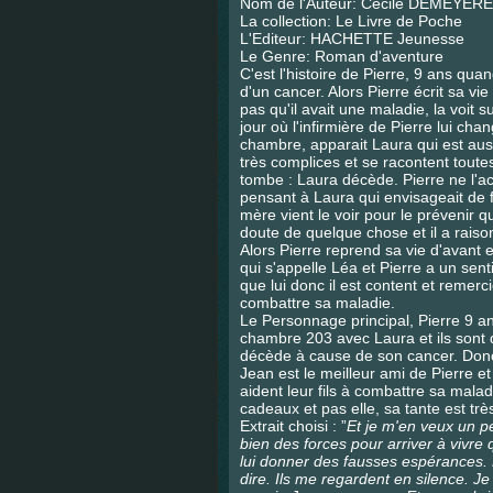
Nom de l'Auteur: Cécile DEMEY
La collection: Le Livre de Poche
L'Editeur: HACHETTE Jeunesse
Le Genre: Roman d'aventure
C'est l'histoire de Pierre, 9 ans quand
d'un cancer. Alors Pierre écrit sa vi
pas qu'il avait une maladie, la voit s
jour où l'infirmière de Pierre lui c
chambre, apparait Laura qui est auss
très complices et se racontent toutes
tombe : Laura décède. Pierre ne l'a
pensant à Laura qui envisageait de fa
mère vient le voir pour le prévenir q
doute de quelque chose et il a raison 
Alors Pierre reprend sa vie d'avant et
qui s'appelle Léa et Pierre a un se
que lui donc il est content et remerc
combattre sa maladie.
Le Personnage principal, Pierre 9 ans
chambre 203 avec Laura et ils son
décède à cause de son cancer. Donc 
Jean est le meilleur ami de Pierre et
aident leur fils à combattre sa mala
cadeaux et pas elle, sa tante est trè
Extrait choisi : ”
Et je m'en veux un pe
bien des forces pour arriver à vivre 
lui donner des fausses espérances. P
dire. Ils me regardent en silence. Je