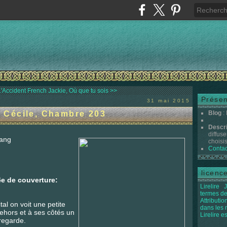
'Accident
French Jackie, Où que tu sois >>
Présen
31 mai 2015
Cécile, Chambre 203
Blog
:
Descr
diffuse
ang
choisis 
Contac
licenc
4e de couverture:
Lirelire
J
termes de
Attributi
tal on voit une petite
dans les
dehors et à ses côtés un
Lirelire e
regarde.