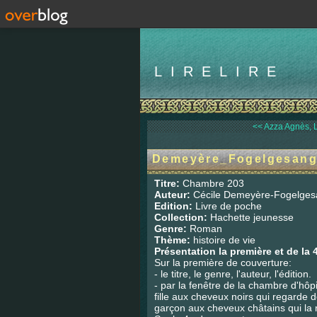
LIRELIRE
<< Azza Agnès, L
Demeyère_Fogelgesang 
Titre:
Chambre 203
Auteur:
Cécile Demeyère-Fogelges
Edition:
Livre de poche
Collection:
Hachette jeunesse
Genre:
Roman
Thème:
histoire de vie
Présentation la première et de la 
Sur la première de couverture:
- le titre, le genre, l'auteur, l'édition.
- par la fenêtre de la chambre d'hôpi
fille aux cheveux noirs qui regarde 
garçon aux cheveux châtains qui la 