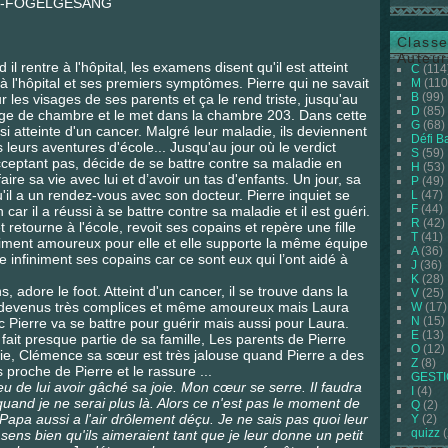
ERE-FOGELGESANG
Classe
Auteur
 il rentre à l'hôpital, les examens disent qu'il est atteint
C
(114
e à l'hôpital et ses premiers symptômes. Pierre qui ne savait
M
(110
B
(99)
ur les visages de ses parents et ça le rend triste, jusqu'au
D
(85)
hange de chambre et le met dans la chambre 203. Dans cette
G
(68)
i atteinte d'un cancer. Malgré leur maladie, ils deviennent
Défi B
 leurs aventures d'école... Jusqu'au jour où le verdict
S
(59)
cceptant pas, décide de se battre contre sa maladie en
H
(53)
ire sa vie avec lui et d’avoir un tas d'enfants. Un jour, sa
P
(49)
u'il a un rendez-vous avec son docteur. Pierre inquiet se
L
(47)
F
(44)
car il a réussi à se battre contre sa maladie et il est guéri.
R
(42)
 retourne à l'école, revoit ses copains et repère une fille
T
(41)
ntiment amoureux pour elle et elle supporte la même équipe
A
(36)
ie infiniment ses copains car ce sont eux qui l’ont aidé à
J
(36)
K
(28)
, adore le foot. Atteint d'un cancer, il se trouve dans la
V
(25)
t devenus très complices et même amoureux mais Laura
W
(17)
N
(15)
Pierre va se battre pour guérir mais aussi pour Laura.
E
(13)
 fait presque partie de sa famille, Les parents de Pierre
O
(12)
die, Clémence sa sœur est très jalouse quand Pierre a des
Z
(8)
s proche de Pierre et le rassure ...
GEST
u de lui avoir gâché sa joie. Mon cœur se serre. Il faudra
I
(4)
quand je ne serai plus là. Alors ce n'est pas le moment de
Q
(2)
apa aussi a l'air drôlement déçu. Je ne sais pas quoi leur
Y
(2)
quizz
(
 sens bien qu'ils aimeraient tant que je leur donne un petit