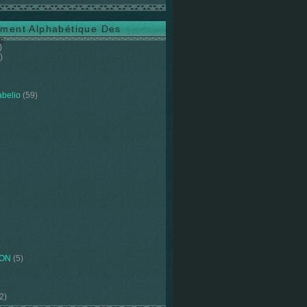
ment Alphabétique Des
s
)
)
abelio
(59)
ION
(5)
2)