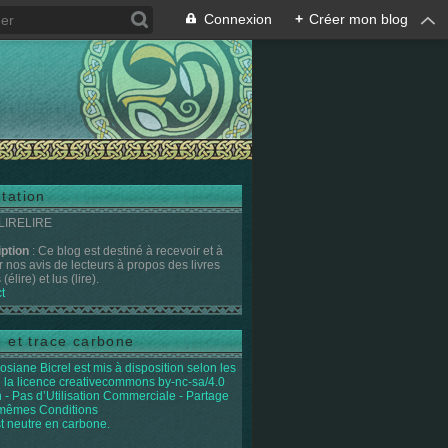
Connexion
+
Créer mon blog
tation
 LIRELIRE
iption
: Ce blog est destiné à recevoir et à
r nos avis de lecteurs à propos des livres
(élire) et lus (lire).
t
e et trace carbone
osiane Bicrel
est mis à disposition selon les
 la licence
creativecommons by-nc-sa/4.0
on - Pas d’Utilisation Commerciale - Partage
 mêmes Conditions
st neutre en carbone.