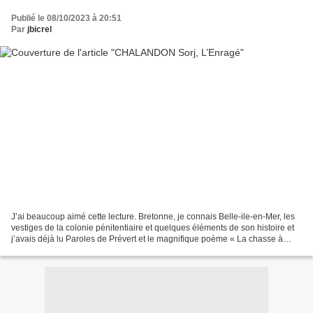
Publié le 08/10/2023 à 20:51
Par
jbicrel
J’ai beaucoup aimé cette lecture. Bretonne, je connais Belle-ile-en-Mer, les
vestiges de la colonie pénitentiaire et quelques éléments de son histoire et
j’avais déjà lu Paroles de Prévert et le magnifique poème « La chasse à
l’enfant » et j’ai lu récemment...