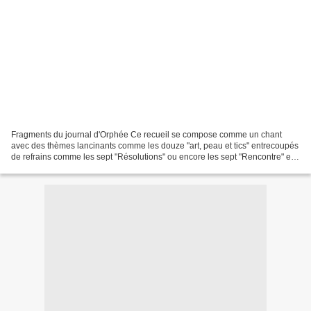
Fragments du journal d'Orphée Ce recueil se compose comme un chant
avec des thèmes lancinants comme les douze "art, peau et tics" entrecoupés
de refrains comme les sept "Résolutions" ou encore les sept "Rencontre" et
aussi les six "Musique Maestro" et...