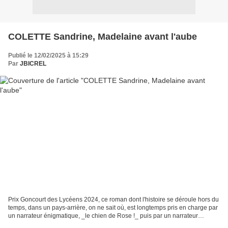
COLETTE Sandrine, Madelaine avant l'aube
Publié le 12/02/2025 à 15:29
Par
JBICREL
Prix Goncourt des Lycéens 2024, ce roman dont l'histoire se déroule hors du
temps, dans un pays-arrière, on ne sait où, est longtemps pris en charge par
un narrateur énigmatique, _le chien de Rose !_ puis par un narrateur
extradiégétique. Le récit présente...