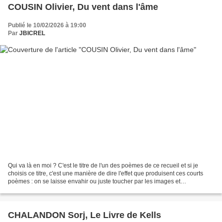
COUSIN Olivier, Du vent dans l'âme
Publié le 10/02/2026 à 19:00
Par
JBICREL
Qui va là en moi ? C'est le titre de l'un des poèmes de ce recueil et si je
choisis ce titre, c'est une manière de dire l'effet que produisent ces courts
poèmes : on se laisse envahir ou juste toucher par les images et
impressions parfois fugitives qui...
CHALANDON Sorj, Le Livre de Kells