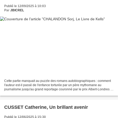
Publié le 12/09/2025 à 10:03
Par
JBICREL
Cette partie manquait au puzzle des romans autobiographiques : comment
l'auteur est-il passé de l'enfance torturée par un père mythomane au
journalisme jusqu'au grand reportage couronné par le prix Albert-Londres ?
Ce récit semble expliquer cette évolution...
CUSSET Catherine, Un brillant avenir
Publié le 12/06/2025 à 15:30