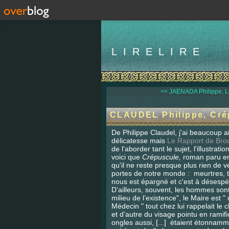
LIRELIRE
<< JAENADA Philippe, La
CLAUDEL Philippe, Cré
De Philippe Claudel, j'ai beaucoup 
délicatesse mais
Le Rapport de Bro
de l'aborder tant le sujet, l'illustra
voici que
Crépuscule,
roman paru en 
qu'il ne reste presque plus rien de
portes de notre monde : meurtres, tor
nous est épargné et c'est à désespé
D'ailleurs, souvent, les hommes so
milieu de l’existence", le Maire est 
Médecin " tout chez lui rappelait le
et d’autre du visage pointu en ramif
ongles aussi, [...] étaient étonnamm