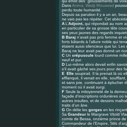
qui émet des" gloussements de volail
Dans
Anima, Wadji Mouawad
poussa
perdu toute humanité.
Depuis sa parution il y a un an, bea
ne vais pas les répéter. Cet abécédai
A
L’
Adjoint,
qui répondait au nom an
en particulier de sa grosse tête couve
ses yeux jaunes des regards inquiets 
B Baraj
n’avait pas pris femme et vi
forts bâtards à l’allure noble qui ten
étaient aussi silencieux que lui. Le
Baraj ne leur avait pas donné un n
C
Un
crépuscule
lourd comme mille
neuf et pur.
D
Lui-même alors devait enfin savoir
s’il avait gâché ses jours pour des fa
E Elle
soupirait. Il la prenait là où 
efflanqué, il venait en elle, soufflan
et sans joie, continuant à éplucher d
moment où il avait surgi.
F
Seule la mitoyenneté de la demeu
façade d’inscriptions ordurières où 
autres insultes, et de dessins malha
traits d’un âne.
G
On délie les
gorges
en les rinçant
Sa
Grandeur
le Margrave Vitold Vl
comte de Bessa, onzième prince de M
Commandeur de l’Empire, Stils d’arg