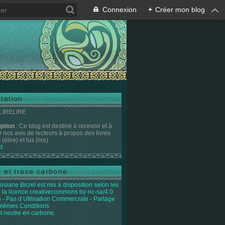
Connexion
+
Créer mon blog
tation
 LIRELIRE
iption
: Ce blog est destiné à recevoir et à
r nos avis de lecteurs à propos des livres
(élire) et lus (lire).
t
e et trace carbone
osiane Bicrel
est mis à disposition selon les
 la licence
creativecommons by-nc-sa/4.0
on - Pas d’Utilisation Commerciale - Partage
 mêmes Conditions
st neutre en carbone.