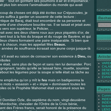
le" " tout en gonflant ses poumons d’air et d’importance."
it plus loin encore l'animalisation du monde qui avait
ucoup de choses ont déjà été écrites sur
Crépuscules
, je
re suffira à garder un souvenir de cette lecture :
Reche
tique de Baraj, était tout encombré de sa personne et
rte d’une chevelure bouclée ras. Il se taisait et jetait avec
vers son supérieur, le Policier, ...
vait avec ses deux chiens roux aux yeux piquetés d’or, de
aient tout à la fois du braque et du rouge de Bavière, et qui
s deux chiens formaient une paire inséparable. Si bien que
om à chacun, mais les appelait Mes
Beaux.
 années de souffrance écrasait son jeune corps jusque-là
 s’il avait eu raison de consacrer son existence à
Dieu,
ou
Articl
riboles
VAREIL
elle était, sans plus de façon et sans rien lui demander. Porc
CALABI
t, grognant, tandis qu’elle se laissait faire, muette, soumise
DESER
ebout les légumes pour la soupe si telle était sa tâche au
BEREST
EVANS 
re empêcha qu’on y mît le
feu
mais on badigeonna la
les mots « assassin » et « impie » dominaient toutes les
biles où le Prophète Mahomet était caricaturé sous les
Pages
.
Commen
INDEX 
ad Domitien Özle, dix-septième du nom, vingt-deuxième
INDEX 
ordochie, chevalier de l’Ordre de la Croix bénie,
lecture
ent des Frères francs, serait honoré de la présence du
LIENS