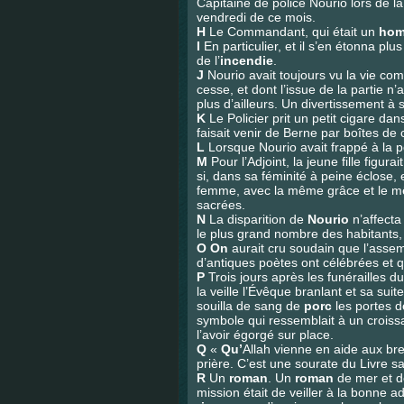
Capitaine de police Nourio lors de la
vendredi de ce mois.
H
Le Commandant, qui était un
ho
I
En particulier, et il s’en étonna p
de l’
incendie
.
J
Nourio avait toujours vu la vie c
cesse, et dont l’issue de la partie 
plus d’ailleurs. Un divertissement à 
K
Le Policier prit un petit cigare da
faisait venir de Berne par boîtes de
L
Lorsque Nourio avait frappé à la port
M
Pour l’Adjoint, la jeune fille figurai
si, dans sa féminité à peine éclose, e
femme, avec la même grâce et le mêm
sacrées.
N
La disparition de
Nourio
n’affecta
le plus grand nombre des habitants
O
On
aurait cru soudain que l’asse
d’antiques poètes ont célébrées et 
P
Trois jours après les funérailles 
la veille l’Évêque branlant et sa su
souilla de sang de
porc
les portes d
symbole qui ressemblait à un croissa
l’avoir égorgé sur place.
Q
«
Qu’
Allah vienne en aide aux br
prière. C’est une sourate du Livre sa
R
Un
roman
. Un
roman
de mer et de
mission était de veiller à la bonne a