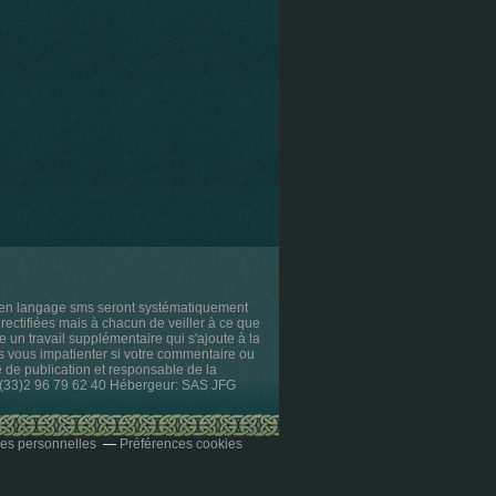
s en langage sms seront systématiquement
rectifiées mais à chacun de veiller à ce que
e un travail supplémentaire qui s'ajoute à la
as vous impatienter si votre commentaire ou
ce de publication et responsable de la
l. (33)2 96 79 62 40 Hébergeur: SAS JFG
es personnelles
Préférences cookies