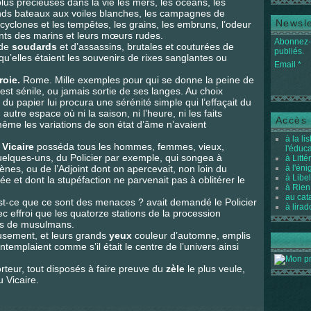
lus précieuses dans la vie les mers, les océans, les
rands bateaux aux voiles blanches, les campagnes de
Newsle
yclones et les tempêtes, les grains, les embruns, l’odeur
ents des marins et leurs mœurs rudes.
Abonnez-v
 de
soudards
et d’assassins, brutales et couturées de
publiés.
qu’elles étaient les souvenirs de rixes sanglantes ou
Email
roie.
Rome. Mille exemples pour qui se donne la peine de
e est sénile, ou jamais sortie de ses langes. Au choix
 du papier lui procura une sérénité simple qui l’effaçait du
utre espace où ni la saison, ni l’heure, ni les faits
Accès 
 même les variations de son état d’âme n’avaient
à la li
e
Vicaire
posséda tous les hommes, femmes, vieux,
l'éduc
quelques-uns, du Policier par exemple, qui songea à
à Litté
ènes, ou de l’Adjoint dont on apercevait, non loin du
à l'én
à Libel
e et dont la stupéfaction ne parvenait pas à oblitérer le
à Rien
au cat
Est-ce que ce sont des menaces ? avait demandé le Policier
à lirad
vec effroi que les quatorze stations de la procession
ns de musulmans.
eusement, et leurs grands
yeux
couleur d’automne, emplis
templaient comme s’il était le centre de l’univers ainsi
rteur, tout disposés à faire preuve du
zèle
le plus veule,
u Vicaire.