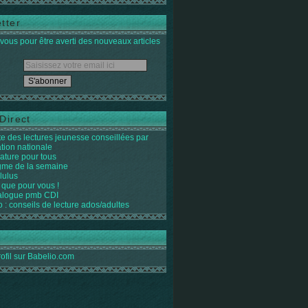
tter
ous pour être averti des nouveaux articles
Direct
ste des lectures jeunesse conseillées par
ation nationale
rature pour tous
igme de la semaine
lulus
 que pour vous !
alogue pmb CDI
o : conseils de lecture ados/adultes