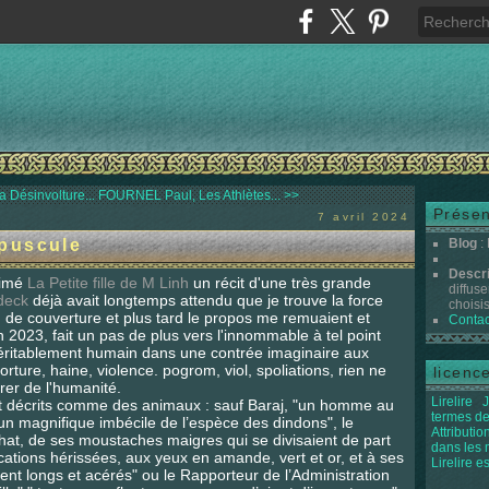
 Désinvolture...
FOURNEL Paul, Les Athlètes... >>
Présen
7 avril 2024
puscule
Blog
:
Descr
aimé
La Petite fille de M Linh
un récit d'une très grande
diffuse
deck
déjà avait longtemps attendu que je trouve la force
choisis 
tion de couverture et plus tard le propos me remuaient et
Contac
2023, fait un pas de plus vers l'innommable à tel point
 véritablement humain dans une contrée imaginaire aux
ture, haine, violence. pogrom, viol, spoliations, rien ne
licenc
rer de l'humanité.
Lirelire
J
nt décrits comme des animaux : sauf Baraj, "un homme au
termes de
" un magnifique imbécile de l’espèce des dindons", le
Attributi
 chat, de ses moustaches maigres qui se divisaient de part
dans les
ications hérissées, aux yeux en amande, vert et or, et à ses
Lirelire e
ent longs et acérés" ou le Rapporteur de l’Administration