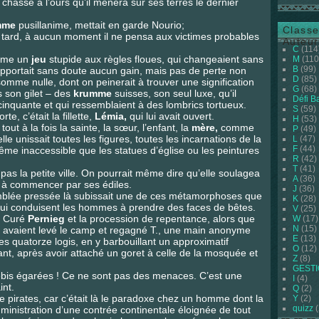
 chasse à l’ours qu’il mènera sur ses terres le dernier
mme
pusillanime, mettait en garde Nourio;
Classe
lus tard, à aucun moment il ne pensa aux victimes probables
Auteur
C
(114
omme un
jeu
stupide aux règles floues, qui changeaient sans
M
(110
B
(99)
n’apportait sans doute aucun gain, mais pas de perte non
D
(85)
somme nulle, dont on peinerait à trouver une signification
G
(68)
ns son gilet – des
krumme
suisses, son seul luxe, qu’il
Défi B
 cinquante et qui ressemblaient à des lombrics tortueux.
S
(59)
e, c’était la fillette,
Lémia,
qui lui avait ouvert.
H
(53)
t tout à la fois la sainte, la sœur, l’enfant, la
mère,
comme
P
(49)
lle unissait toutes les figures, toutes les incarnations de la
L
(47)
F
(44)
e inaccessible que les statues d’église ou les peintures
R
(42)
T
(41)
 pas la petite ville. On pourrait même dire qu’elle soulagea
A
(36)
, à commencer par ses édiles.
J
(36)
mblée pressée là subissait une de ces métamorphoses que
K
(28)
qui conduisent les hommes à prendre des faces de bêtes.
V
(25)
du Curé
Pernieg
et la procession de repentance, alors que
W
(17)
N
(15)
ite avaient levé le camp et regagné T., une main anonyme
E
(13)
es quatorze logis, en y barbouillant un approximatif
O
(12)
nt, après avoir attaché un goret à celle de la mosquée et
Z
(8)
GEST
ebis égarées ! Ce ne sont pas des menaces. C’est une
I
(4)
int.
Q
(2)
 pirates, car c’était là le paradoxe chez un homme dont la
Y
(2)
quizz
(
dministration d’une contrée continentale éloignée de tout