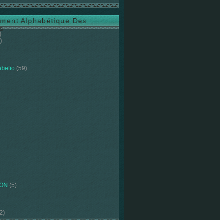
ment Alphabétique Des
s
)
)
abelio
(59)
ION
(5)
2)