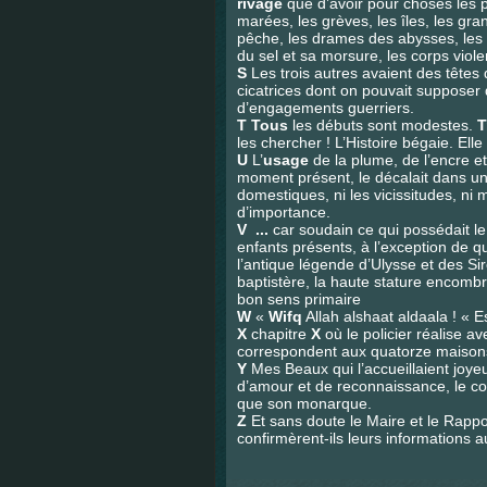
rivage
que d’avoir pour choses les p
marées, les grèves, les îles, les g
pêche, les drames des abysses, les c
du sel et sa morsure, les corps viol
S
Les trois autres avaient des têtes
cicatrices dont on pouvait supposer 
d’engagements guerriers.
T
Tous
les débuts sont modestes.
T
les chercher ! L’Histoire bégaie. Ell
U
L’
usage
de la plume, de l’encre et
moment présent, le décalait dans un a
domestiques, ni les vicissitudes, ni
d’importance.
V ...
car soudain ce qui possédait l
enfants présents, à l’exception de 
l’antique légende d’Ulysse et des Sir
baptistère, la haute stature encombré
bon sens primaire
W
«
Wifq
Allah alshaat aldaala ! « 
X
chapitre
X
où le policier réalise a
correspondent aux quatorze maiso
Y
Mes Beaux qui l’accueillaient joy
d’amour et de reconnaissance, le con
que son monarque.
Z
Et sans doute le Maire et le Rappo
confirmèrent-ils leurs informations a