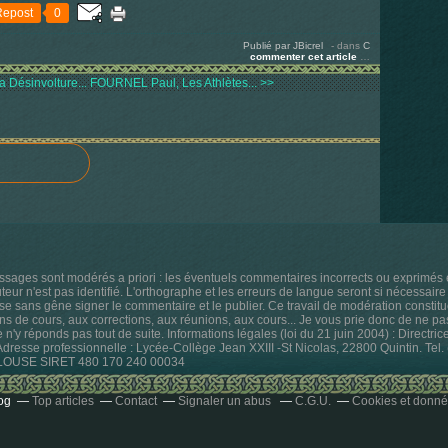
Repost
0
Publié par JBicrel
-
dans
C
commenter cet article
…
 Désinvolture...
FOURNEL Paul, Les Athlètes... >>
ssages sont modérés a priori : les éventuels commentaires incorrects ou exprimé
ur n'est pas identifié. L'orthographe et les erreurs de langue seront si nécessaire 
sse sans gêne signer le commentaire et le publier. Ce travail de modération constitu
ns de cours, aux corrections, aux réunions, aux cours... Je vous prie donc de ne p
je n'y réponds pas tout de suite. Informations légales (loi du 21 juin 2004) : Directri
 Adresse professionnelle : Lycée-Collège Jean XXIII -St Nicolas, 22800 Quintin. Te
ULOUSE SIRET 480 170 240 00034
og
Top articles
Contact
Signaler un abus
C.G.U.
Cookies et donné