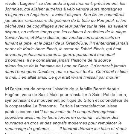
révolu : Eugène " s
e demanda à quel moment, précisément, les
Johnnies, qui allaient autrefois à vélo vendre leurs montagnes
d’oignons en Angleterre, avaient disparu. Son fils ne connaîtrait
jamais les ramasseurs de goémon de la baie de Pempoul, ni les
pêcheuses de coquillages avec leur panier sur la tête. Ils avaient
disparu, en même temps que les cabines à roulettes de la plage
Sainte-Anne, et Marie Bustor, qui vendait ses crabes cuits en
fumant la pipe, et le bazar de la Grand-Rue. Il n’entendrait jamais
parler de Marie-Anne Floch, la sœur de l’abbé Floch, qui était
devenue professeure après la guerre parce qu’il manquait
d’hommes. Il ne connaîtrait jamais l’histoire de la source
miraculeuse de la fontaine de Lenn ar Gloar. Il n’entrerait jamais
dans l’horlogerie Daniélou, qui « réparait tout ». Ce n’était ni bien
ni mal, il en allait ainsi. Ce qui était vivant finissait par mourir"
Ici l'enjeu est de retracer l'histoire de la famille Berest depuis
Eugène, venu de Saint-Malo pour s'installer à Saint-Pol de Léon,
sympathisant du mouvement politique du Sillon et cofondateur de
la coopérative La Bretonne. Parfois l'autosatisfaction laisse
pantois comme ici "
Les paysans de la coopérative agricole
pouvaient ainsi mettre leurs forces en commun, acheter des
fourrages en gros et des engrais modernes pour remplacer le
ramassage du goémon, ...
–
Il faudrait détruire les talus et réunir