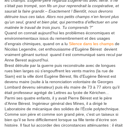
les champs. Eugène-père regarda Eugène-fils avec fierté. Il ne
s’était pas trompé, son fils un jour reprendrait la coopérative, et
saurait la faire grandir.– Exactement ! Bientôt, nous devrons
détruire tous ces talus. Alors nos petits champs n’en feront plus
qu’un seul, grand et bien plat, qui permettra d’effectuer en une
matinée le travail de trois jours. Tu comprends
?"
Quand on connait aujourd'hui les problèmes économiques et
environnementaux issus du remembrement et des usages
d'engrais chimiques, quand on a lu
Silence dans les champs
de
Nicolas Legendre, cet enthousiasme d'Eugène Bérest devient
vraiment gênant surtout quand il est communiqué sans recul par
Anne Berest aujourd'hui.
Brest détruite par la guerre puis reconstruite avec de longues
rues bien larges où s'engouffrent les vents marins (la rue de
Siam) est la ville dont Eugène Bérest, fils d'Eugène Bérest est
devenu maire (suite à la renonciation volontaire de Georges
Lombard devenu sénateur) puis élu maire de 73 à 77 alors qu'il
était professeur agrégé de Lettres au lycée de Kérichen...
Parmi ses quatre enfants, il y avait Pierre Bérest est le père
d'Anne Bérest.
Ingénieur général des Mines, il a dirigé le
Laboratoire de mécanique des solides de l’École polytechnique.
Comme son père et comme son grand père, c'est un taiseux si
bien qu'il se livre difficilement lorsque sa fille tente d'écrire son
histoire. Il faut lui accorder des circonstances atténuantes : il était