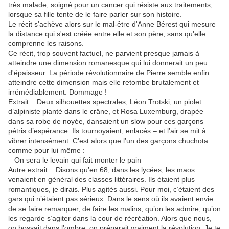
très malade, soigné pour un cancer qui résiste aux traitements,
lorsque sa fille tente de le faire parler sur son histoire.
Le récit s'achève alors sur le mal-être d'Anne Bérest qui mesure
la distance qui s'est créée entre elle et son père, sans qu'elle
comprenne les raisons.
Ce récit, trop souvent factuel, ne parvient presque jamais à
atteindre une dimension romanesque qui lui donnerait un peu
d'épaisseur. La période révolutionnaire de Pierre semble enfin
atteindre cette dimension mais elle retombe brutalement et
irrémédiablement. Dommage !
Extrait :
Deux silhouettes spectrales, Léon Trotski, un piolet
d’alpiniste planté dans le crâne, et Rosa Luxemburg, drapée
dans sa robe de noyée, dansaient un slow pour ces garçons
pétris d’espérance. Ils tournoyaient, enlacés – et l’air se mit à
vibrer intensément. C’est alors que l’un des garçons chuchota
comme pour lui même :
– On sera le levain qui fait monter le pain
Autre extrait : Disons qu’en 68, dans les lycées, les maos
venaient en général des classes littéraires. Ils étaient plus
romantiques, je dirais. Plus agités aussi. Pour moi, c’étaient des
gars qui n’étaient pas sérieux. Dans le sens où ils avaient envie
de se faire remarquer, de faire les malins, qu’on les admire, qu’on
les regarde s’agiter dans la cour de récréation. Alors que nous,
on bossait dans l’ombre, on préparait vraiment la révolution. Je te