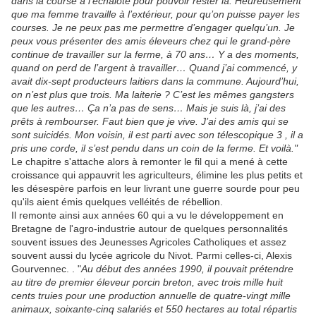
dans la course à l’échalote pour pouvoir rester là. Heureusement
que ma femme travaille à l’extérieur, pour qu’on puisse payer les
courses. Je ne peux pas me permettre d’engager quelqu’un. Je
peux vous présenter des amis éleveurs chez qui le grand-père
continue de travailler sur la ferme, à 70 ans… Y a des moments,
quand on perd de l’argent à travailler… Quand j’ai commencé, y
avait dix-sept producteurs laitiers dans la commune. Aujourd’hui,
on n’est plus que trois. Ma laiterie ? C’est les mêmes gangsters
que les autres… Ça n’a pas de sens… Mais je suis là, j’ai des
prêts à rembourser. Faut bien que je vive. J’ai des amis qui se
sont suicidés. Mon voisin, il est parti avec son télescopique 3 , il a
pris une corde, il s’est pendu dans un coin de la ferme. Et voilà."
Le chapitre s'attache alors à remonter le fil qui a mené à cette
croissance qui appauvrit les agriculteurs, élimine les plus petits et
les désespère parfois en leur livrant une guerre sourde pour peu
qu'ils aient émis quelques velléités de rébellion.
Il remonte ainsi aux années 60 qui a vu le développement en
Bretagne de l'agro-industrie autour de quelques personnalités
souvent issues des Jeunesses Agricoles Catholiques et assez
souvent aussi du lycée agricole du Nivot. Parmi celles-ci, Alexis
Gourvennec. . "
Au début des années 1990, il pouvait prétendre
au titre de premier éleveur porcin breton, avec trois mille huit
cents truies pour une production annuelle de quatre-vingt mille
animaux, soixante-cinq salariés et 550 hectares au total répartis