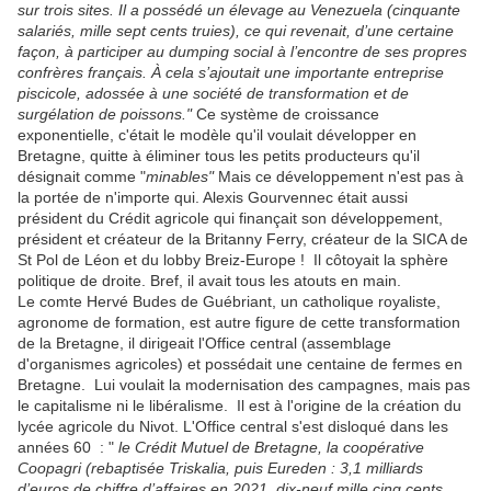
sur trois sites. Il a possédé un élevage au Venezuela (cinquante
salariés, mille sept cents truies), ce qui revenait, d’une certaine
façon, à participer au dumping social à l’encontre de ses propres
confrères français. À cela s’ajoutait une importante entreprise
piscicole, adossée à une société de transformation et de
surgélation de poissons."
Ce système de croissance
exponentielle, c'était le modèle qu'il voulait développer en
Bretagne, quitte à éliminer tous les petits producteurs qu'il
désignait comme "
minables"
Mais ce développement n'est pas à
la portée de n'importe qui. Alexis Gourvennec était aussi
président du Crédit agricole qui finançait son développement,
président et créateur de la Britanny Ferry, créateur de la SICA de
St Pol de Léon et du lobby Breiz-Europe ! Il côtoyait la sphère
politique de droite. Bref, il avait tous les atouts en main.
Le comte Hervé Budes de Guébriant, un catholique royaliste,
agronome de formation, est autre figure de cette transformation
de la Bretagne, il dirigeait l'Office central (assemblage
d'organismes agricoles) et possédait une centaine de fermes en
Bretagne. Lui voulait la modernisation des campagnes, mais pas
le capitalisme ni le libéralisme. Il est à l'origine de la création du
lycée agricole du Nivot. L'Office central s'est disloqué dans les
années 60 : "
le Crédit Mutuel de Bretagne, la coopérative
Coopagri (rebaptisée Triskalia, puis Eureden : 3,1 milliards
d’euros de chiffre d’affaires en 2021, dix-neuf mille cinq cents