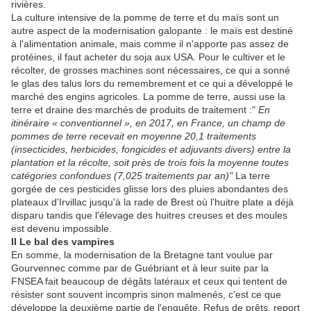
rivières.
La culture intensive de la pomme de terre et du maïs sont un
autre aspect de la modernisation galopante : le maïs est destiné
à l'alimentation animale, mais comme il n'apporte pas assez de
protéines, il faut acheter du soja aux USA. Pour le cultiver et le
récolter, de grosses machines sont nécessaires, ce qui a sonné
le glas des talus lors du remembrement et ce qui a développé le
marché des engins agricoles. La pomme de terre, aussi use la
terre et draine des marchés de produits de traitement :"
En
itinéraire « conventionnel », en 2017, en France, un champ de
pommes de terre recevait en moyenne 20,1 traitements
(insecticides, herbicides, fongicides et adjuvants divers) entre la
plantation et la récolte, soit près de trois fois la moyenne toutes
catégories confondues (7,025 traitements par an)"
La terre
gorgée de ces pesticides glisse lors des pluies abondantes des
plateaux d'Irvillac jusqu'à la rade de Brest où l'huitre plate a déjà
disparu tandis que l'élevage des huitres creuses et des moules
est devenu impossible.
II Le bal des vampires
En somme, la modernisation de la Bretagne tant voulue par
Gourvennec comme par de Guébriant et à leur suite par la
FNSEA fait beaucoup de dégâts latéraux et ceux qui tentent de
résister sont souvent incompris sinon malmenés, c'est ce que
développe la deuxième partie de l'enquête. Refus de prêts, report