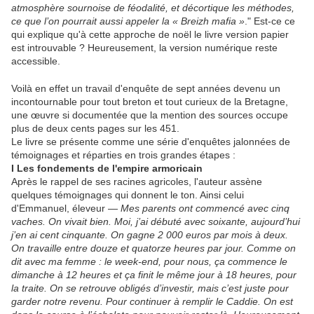
atmosphère sournoise de féodalité, et décortique les méthodes,
ce que l’on pourrait aussi appeler la « Breizh mafia »
." Est-ce ce
qui explique qu'à cette approche de noël le livre version papier
est introuvable ? Heureusement, la version numérique reste
accessible.
Voilà en effet un travail d'enquête de sept années devenu un
incontournable pour tout breton et tout curieux de la Bretagne,
une œuvre si documentée que la mention des sources occupe
plus de deux cents pages sur les 451.
Le livre se présente comme une série d'enquêtes jalonnées de
témoignages et réparties en trois grandes étapes :
I Les fondements de l'empire armoricain
Après le rappel de ses racines agricoles, l'auteur assène
quelques témoignages qui donnent le ton. Ainsi celui
d'Emmanuel, éleveur —
Mes parents ont commencé avec cinq
vaches. On vivait bien. Moi, j’ai débuté avec soixante, aujourd’hui
j’en ai cent cinquante. On gagne 2 000 euros par mois à deux.
On travaille entre douze et quatorze heures par jour. Comme on
dit avec ma femme : le week-end, pour nous, ça commence le
dimanche à 12 heures et ça finit le même jour à 18 heures, pour
la traite. On se retrouve obligés d’investir, mais c’est juste pour
garder notre revenu. Pour continuer à remplir le Caddie. On est