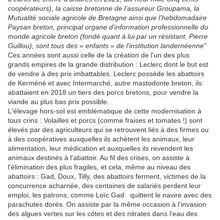
coopérateurs), la caisse bretonne de l’assureur Groupama, la
Mutualité sociale agricole de Bretagne ainsi que l’hebdomadaire
Paysan breton, principal organe d’information professionnelle du
monde agricole breton (fondé quant à lui par un résistant, Pierre
Guillou), sont tous des « enfants » de l’institution landernéenne"
Ces années sont aussi celle de la création de l'un des plus
grands empires de la grande distribution : Leclerc dont le but est
de vendre à des prix imbattables. Leclerc possède les abattoirs
de Kerméné et avec Intermarché, autre mastodonte breton, ils
abattaient en 2018 un tiers des porcs bretons, pour vendre la
viande au plus bas prix possible.
L'élevage hors-sol est emblématique de cette modernisation à
tous crins : Volailles et porcs (comme fraises et tomates !) sont
élevés par des agriculteurs qui se retrouvent liés à des firmes ou
à des coopératives auxquelles ils achètent les animaux, leur
alimentation, leur médication et auxquelles ils revendent les
animaux destinés à l'abattoir. Au fil des crises, on assiste à
l'élimination des plus fragiles, et cela, même au niveau des
abattoirs : Gad, Doux, Tilly, des abattoirs ferment, victimes de la
concurrence acharnée, des centaines de salariés perdent leur
emploi, les patrons, comme Loïc Gad quittent le navire avec des
parachutes dorés. On assiste par la même occasion à l'invasion
des algues vertes sur les côtes et des nitrates dans l'eau des