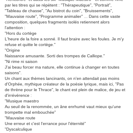
par les titres qui se répètent : "Thérapeutique", "Portrait",
"Tableau de chasse", "Au bistrot du coin", "Bruissements",
"Mauvaise route", "Programme animalier" ... Dans cette vaste
composition, quelques fragments isolés retiennent alors
l'attention :
"Hors du cortège
L'heure de la foire a sonné. Il faut braire avec les foules. Je m'y
refuse et quitte le cortège."
"Origine
Naissance amusante. Sorti des trompes de Calliope."
"Ni rime ni saison
J'ai beau forcer ma nature, elle continue à changer en toutes
saisons".
Un chant aux thèmes lancinants, on n'en attendait pas moins
d'Orphée, mythique créateur de la poésie lyrique, mais ici, "Pas
de thrène pour le Thrace", le chant est plein de malice, de jeu et
d'irrévérence :
"Musique maestro
Au seuil de la renommée, un âne enrhumé vaut mieux qu'une
trompette mal embouchée"
"Mauvaise route
Une erreur et c'est l'errance pour l'éternité"
"Dyscalculique