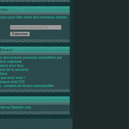
tter
ous pour être averti des nouveaux articles
Direct
ste des lectures jeunesse conseillées par
ation nationale
rature pour tous
igme de la semaine
lulus
 que pour vous !
alogue pmb CDI
o : conseils de lecture ados/adultes