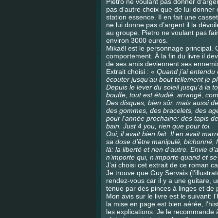
Pietro ne voulant pas donner d’argen
pas d’autre choix que de lui donner
station essence. Il en fait une casset
ne lui donne pas d’argent il la dévo
au groupe. Pietro ne voulant pas fai
environ 3000 euros.
Mikaël est le personnage principal. 
comportement. À la fin du livre il de
de ses amis deviennent ses ennemi
Extrait choisi : «
Quand j’ai entendu ç
écouter jusqu’au bout tellement je p
Depuis le lever du soleil jusqu’à la 
bouffe, tout est étudié, arrangé, comp
Des disques, bien sûr, mais aussi d
des gommes, des bracelets, des agen
pour l’année prochaine: des tapis de
bain. Just 4 you, rien que pour toi.
Oui, il avait bien fait. Il en avait mar
sa dose d’être manipulé, bichonné, f
là: la liberté et rien d’autre. Envie d
n’importe qui, n’importe quand et s
J’ai choisi cet extrait de ce roman c
Je trouve que Guy Servais (l’illustra
rendez-vous car il y a une guitare, 
tenue par des pinces à linges et de 
Mon avis sur le livre est le suivant: 
la mise en page est bien aérée, l’hi
les explications. Je le recommande à 