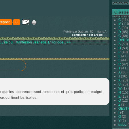
Classe
Auteur
C
(114
Repost
0
M
(110
B
(99)
Publié par Gaëtan, 4D
-
dans
A
D
(85)
commenter cet article
…
G
(68)
Défi B
L'île du...
Winterson Jeanette, L'Horloge... >>
S
(59)
H
(53)
P
(49)
L
(47)
F
(44)
R
(42)
T
(41)
A
(36)
J
(36)
K
(28)
V
(25)
W
(17)
r que les apparences sont trompeuses et qu’ils participent malgré
N
(15)
E
(13)
 qui tirent les ficelles.
O
(12)
Z
(8)
GEST
I
(4)
Q
(2)
Y
(2)
quizz
(