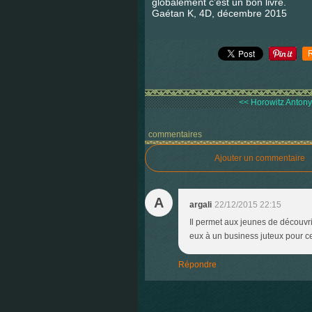
globalement c’est un bon livre.
Gaétan K, 4D, décembre 2015
<< Horowitz Antony, 
commentaires
Ajouter un commentaire
A
argali
22/12/2015 22:15
Il permet aux jeunes de découvri
eux à un business juteux pour ceux
Répondre