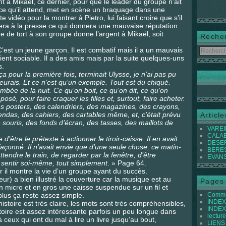
t à Mikaël, ce dernier, pour que le leader du groupe n’ait
 ce qu’il attend, met en scène un braquage dans une
te vidéo pour la montrer à Pietro, lui faisant croire que s’il
ilera à la presse ce qui donnera une mauvaise réputation
re de tort à son groupe donne l’argent à Mikaël, soit
Reche
C’est un jeune garçon. Il est combatif mais il a un mauvais
vient sociable. Il a des amis mais par la suite quelques-uns
s.
a pour la première fois, terminait Ulysse, je n’ai pas pu
leurais. Et ce n’est qu’un exemple. Tout est du chiqué.
tombée de la nuit. Ce qu’on boit, ce qu’on dit, ce qu’on
osé, pour faire craquer les filles et, surtout, faire acheter.
es posters, des calendriers, des magazines, des crayons,
das, des cahiers, des cartables même, et, c’était prévu
Articl
 souris, des fonds d’écran, des tasses, des maillots de
VAREIL
CALABI
re d’être le prétexte à actionner le tiroir-caisse. Il en avait
DESER
açonné. Il n’avait envie que d’une seule chose, ce matin-
BEREST
’attendre le train, de regarder par la fenêtre, d’être
EVANS 
e sentir soi-même, tout simplement
. » Page 64.
ar il montre la vie d’un groupe ayant du succès.
teur) a bien illustré la couverture car la musique est au
Pages
un micro et en gros une caisse suspendue sur un fil et
plus ça reste assez simple.
Commen
INDEX 
l’histoire est très claire, les mots sont très compréhensibles,
INDEX 
stoire est assez intéressante parfois un peu longue dans
lecture
ceux qui ont du mal à lire un livre jusqu’au bout,
LIENS