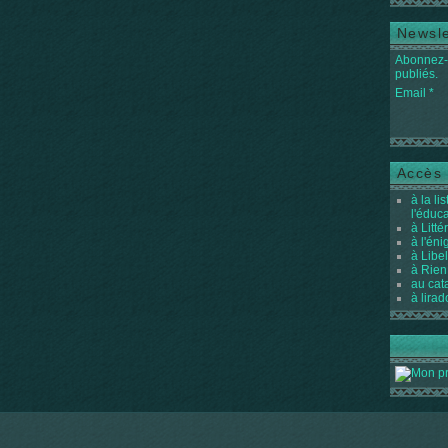
Newsle
Abonnez-v
publiés.
Email
Accès 
à la li
l'éduc
à Litté
à l'én
à Libel
à Rien
au cat
à lirad