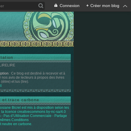
Connexion
+
Créer mon blog
tation
 LIRELIRE
iption
: Ce blog est destiné à recevoir et à
r nos avis de lecteurs à propos des livres
(élire) et lus (lire).
t
e et trace carbone
osiane Bicrel
est mis à disposition selon les
 la licence
creativecommons by-nc-sa/4.0
on - Pas d’Utilisation Commerciale - Partage
 mêmes Conditions
st neutre en carbone.