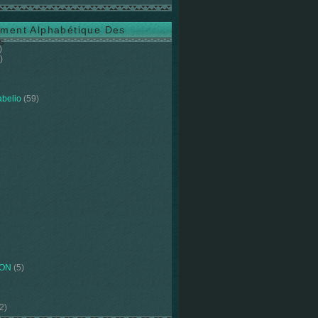
ment Alphabétique Des
s
)
)
abelio
(59)
ION
(5)
2)