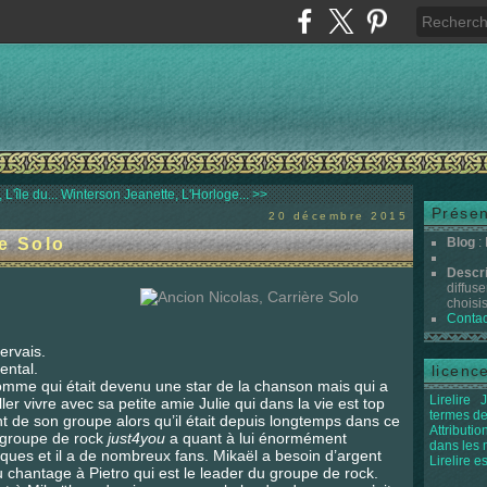
L'île du...
Winterson Jeanette, L'Horloge... >>
Présen
20 décembre 2015
e Solo
Blog
:
Descr
diffuse
choisis 
Contac
ervais.
ental.
licenc
homme qui était devenu une star de la chanson mais qui a
Lirelire
J
ler vivre avec sa petite amie Julie qui dans la vie est top
termes de
t de son groupe alors qu’il était depuis longtemps dans ce
Attributi
 groupe de rock
just4you
a quant à lui énormément
dans les
ques et il a de nombreux fans. Mikaël a besoin d’argent
Lirelire e
t du chantage à Pietro qui est le leader du groupe de rock.