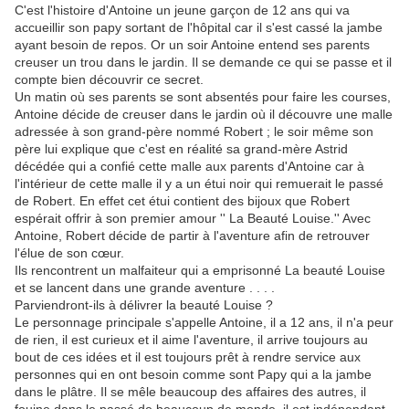
C'est l'histoire d'Antoine un jeune garçon de 12 ans qui va
accueillir son papy sortant de l'hôpital car il s'est cassé la jambe
ayant besoin de repos. Or un soir Antoine entend ses parents
creuser un trou dans le jardin. Il se demande ce qui se passe et il
compte bien découvrir ce secret.
Un matin où ses parents se sont absentés pour faire les courses,
Antoine décide de creuser dans le jardin où il découvre une malle
adressée à son grand-père nommé Robert ; le soir même son
père lui explique que c'est en réalité sa grand-mère Astrid
décédée qui a confié cette malle aux parents d'Antoine car à
l'intérieur de cette malle il y a un étui noir qui remuerait le passé
de Robert. En effet cet étui contient des bijoux que Robert
espérait offrir à son premier amour '' La Beauté Louise.'' Avec
Antoine, Robert décide de partir à l'aventure afin de retrouver
l'élue de son cœur.
Ils rencontrent un malfaiteur qui a emprisonné La beauté Louise
et se lancent dans une grande aventure . . . .
Parviendront-ils à délivrer la beauté Louise ?
Le personnage principale s'appelle Antoine, il a 12 ans, il n'a peur
de rien, il est curieux et il aime l'aventure, il arrive toujours au
bout de ces idées et il est toujours prêt à rendre service aux
personnes qui en ont besoin comme sont Papy qui a la jambe
dans le plâtre. Il se mêle beaucoup des affaires des autres, il