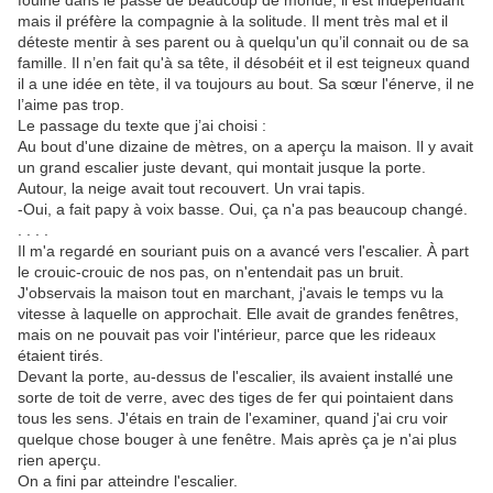
fouine dans le passé de beaucoup de monde, il est indépendant
mais il préfère la compagnie à la solitude. Il ment très mal et il
déteste mentir à ses parent ou à quelqu'un qu’il connait ou de sa
famille. Il n’en fait qu'à sa tête, il désobéit et il est teigneux quand
il a une idée en tète, il va toujours au bout. Sa sœur l'énerve, il ne
l’aime pas trop.
Le passage du texte que j’ai choisi :
Au bout d'une dizaine de mètres, on a aperçu la maison. Il y avait
un grand escalier juste devant, qui montait jusque la porte.
Autour, la neige avait tout recouvert. Un vrai tapis.
-Oui, a fait papy à voix basse. Oui, ça n'a pas beaucoup changé.
. . . .
Il m'a regardé en souriant puis on a avancé vers l'escalier. À part
le crouic-crouic de nos pas, on n'entendait pas un bruit.
J'observais la maison tout en marchant, j'avais le temps vu la
vitesse à laquelle on approchait. Elle avait de grandes fenêtres,
mais on ne pouvait pas voir l'intérieur, parce que les rideaux
étaient tirés.
Devant la porte, au-dessus de l'escalier, ils avaient installé une
sorte de toit de verre, avec des tiges de fer qui pointaient dans
tous les sens. J'étais en train de l'examiner, quand j'ai cru voir
quelque chose bouger à une fenêtre. Mais après ça je n'ai plus
rien aperçu.
On a fini par atteindre l'escalier.