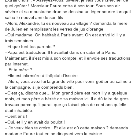
Extrait choisi : « Asseyez-vous, dit-elle, je vais vous chercher de
quoi goûter ! Monsieur Faure entra à son tour. Sous son air
sévère et sa moustache drue se dessina un léger sourire lorsqu’il
salua le nouvel ami de son fils.
–Alors, Alexandre, tu es nouveau au village ? demanda la mère
de Julien en remplissant les verres de jus d’orange.
–Oui madame. On habitait à Paris avant. On est arrivé ici il y a
trois semaines.
–Et que font tes parents ?
–Papa est traducteur. Il travaillait dans un cabinet à Paris.
Maintenant, il s’est mis à son compte, et il envoie ses traductions
par Internet.
_ Et ta mère ?
–Elle est infirmière à l’hôpital d’Issoire.
– Alors, vous avez fui la grande ville pour venir goûter au calme à
la campagne, si je comprends bien.
–C’est ça, disons que… Mon grand père est mort il y a quelque
mois, et mon père a hérité de sa maison ici. Il a dû faire de gros
travaux parce qu’il parait que ça faisait plus de cent ans qu’elle
était inhabitée.
–Cent ans !
–Oui, et il y en avait du boulot !
– Je veux bien te croire ! Et elle est où cette maison ? demanda
madame Faure tout en se dirigeant vers la cuisine.