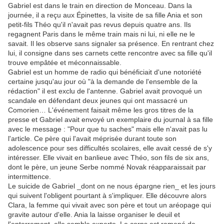
Gabriel est dans le train en direction de Monceau. Dans la
journée, il a reçu aux Épinettes, la visite de sa fille Ania et son
petit-fils Théo qu'il n'avait pas revus depuis quatre ans. Ils
regagnent Paris dans le même train mais ni lui, ni elle ne le
savait. Il les observe sans signaler sa présence. En rentrant chez
lui, il consigne dans ses carnets cette rencontre avec sa fille qu'il
trouve empâtée et méconnaissable.
Gabriel est un homme de radio qui bénéficiait d'une notoriété
certaine jusqu'au jour où "à la demande de l'ensemble de la
rédaction" il est exclu de l'antenne. Gabriel avait provoqué un
scandale en défendant deux jeunes qui ont massacré un
Comorien… L'événement faisait même les gros titres de la
presse et Gabriel avait envoyé un exemplaire du journal à sa fille
avec le message : "Pour que tu saches" mais elle n'avait pas lu
l'article. Ce père qui l'avait méprisée durant toute son
adolescence pour ses difficultés scolaires, elle avait cessé de s'y
intéresser. Elle vivait en banlieue avec Théo, son fils de six ans,
dont le père, un jeune Serbe nommé Novak réapparaissait par
intermittence.
Le suicide de Gabriel _dont on ne nous épargne rien_ et les jours
qui suivent l'obligent pourtant à s'impliquer. Elle découvre alors
Clara, la femme qui vivait avec son père et tout un aréopage qui
gravite autour d'elle. Ania la laisse organiser le deuil et