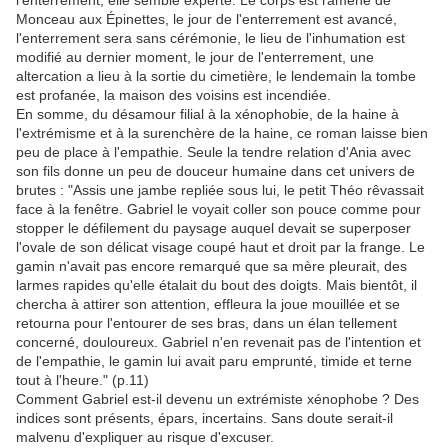
l'enterrement, elle semble experte. Le corps est ramené de
Monceau aux Épinettes, le jour de l'enterrement est avancé,
l'enterrement sera sans cérémonie, le lieu de l'inhumation est
modifié au dernier moment, le jour de l'enterrement, une
altercation a lieu à la sortie du cimetière, le lendemain la tombe
est profanée, la maison des voisins est incendiée.
En somme, du désamour filial à la xénophobie, de la haine à
l'extrémisme et à la surenchère de la haine, ce roman laisse bien
peu de place à l'empathie. Seule la tendre relation d'Ania avec
son fils donne un peu de douceur humaine dans cet univers de
brutes : "Assis une jambe repliée sous lui, le petit Théo rêvassait
face à la fenêtre. Gabriel le voyait coller son pouce comme pour
stopper le défilement du paysage auquel devait se superposer
l'ovale de son délicat visage coupé haut et droit par la frange. Le
gamin n'avait pas encore remarqué que sa mère pleurait, des
larmes rapides qu'elle étalait du bout des doigts. Mais bientôt, il
chercha à attirer son attention, effleura la joue mouillée et se
retourna pour l'entourer de ses bras, dans un élan tellement
concerné, douloureux. Gabriel n'en revenait pas de l'intention et
de l'empathie, le gamin lui avait paru emprunté, timide et terne
tout à l'heure." (p.11)
Comment Gabriel est-il devenu un extrémiste xénophobe ? Des
indices sont présents, épars, incertains. Sans doute serait-il
malvenu d'expliquer au risque d'excuser.