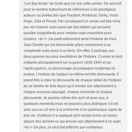
"Les Bas fonds" de Gorki que j'ai vue cette année. De surcroît
pour le nombre hallucinant de références à de prestigieux
auteurs ou poètes tels que Flaubert, Rimbaud, Gorky, Victor
Hugo, Zola et Proust. Par conséquent ce roman est très riche
par son histoire mais aussi par des détails qui peuvent
paraître insignifiants pour certains mais essentiels pour
d'autres. <br /> J'ai particulièrement aimé l'histoire de Paul
Jean Deville qui est émouvante grâce notamment à sa
complexité mais aussi à sa force. En effet, il participe aux
deux guerres les plus meurtrières de l'histoire. Comme le récit
s'attarde principalement sur la guerre 1939-1945 et sur
l'après-guerre, ce personnage accompagne longtemps le
lecteur. L'histoire de l'auteur lui-même est très émouvante. Il
prend très à cœur la découverte de chaque détail de l'histoire
de sa famille de telle façon qu’il montre son attachement à
chaque nouveau paysage, chaque rencontre et chaque
découverte. Je pourrai même dire qu'il vit avec eux, à
quelques moments nous ne pouvons plus distinguer s’il est
avec eux ou s'il erre à la recherche d’un quelconque signe de
leur vie. D'ailleurs il a expliqué qu'il voulait écrire ce roman
depuis des années ce qui prouve son attachement à ce sujet.
<br /> De plus, ce récit fait réfléchir aux nombreux