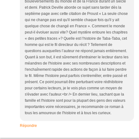
bouleversements du monde et de la France durant un siècle
et demi. Patrick Deville aborde ce sujet sans tarder dès la
septième page avec cette citation de Proust « La seule chose
qui ne change pas est qu'il semble chaque fois qu'il y ait
quelque chose de changé en France ». Comment le monde
peut-il évoluer aussi vite? Quel mystère entoure les chapitres
« des petites traces »? Quelle est l’histoire de Taba-Taba, cet
homme qui est le fil directeur du récit ? Tellement de
questions auxquelles l’auteur ne répond jamais entièrement.
Quant à son but, il est sûrement d'entrainer le lecteur dans les
méandres de l'histoire avec ses nombreuses descriptions et
l'enchaînement rapide des actions de façon à lui faire perdre
le fil. Même l'histoire peut parfois s'entremêler, entre passé et
présent. Ce point pourrait être perturbant voire rédhibitoire
pour certains lecteurs, je le vois plus comme un moyen de
s'évader avec l'auteur.<br /> En dernier lieu, sachant que la
famille et l'histoire sont pour la plupart des gens des valeurs
importantes voire nécessaires, je recommande ce roman à
tous les amoureux de l'histoire et à tous les curieux.
Répondre