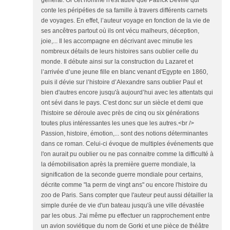
général. Or cet homme n'est autre que Patrick Deville qui
conte les péripéties de sa famille à travers différents carnets
de voyages. En effet, l’auteur voyage en fonction de la vie de
ses ancêtres partout où ils ont vécu malheurs, déception,
joie,... Il les accompagne en décrivant avec minutie les
nombreux détails de leurs histoires sans oublier celle du
monde. Il débute ainsi sur la construction du Lazaret et
l’arrivée d’une jeune fille en blanc venant d'Egypte en 1860,
puis il dévie sur l’histoire d’Alexandre sans oublier Paul et
bien d'autres encore jusqu'à aujourd’hui avec les attentats qui
ont sévi dans le pays. C'est donc sur un siècle et demi que
l'histoire se déroule avec près de cinq ou six générations
toutes plus intéressantes les unes que les autres.<br />
Passion, histoire, émotion,... sont des notions déterminantes
dans ce roman. Celui-ci évoque de multiples événements que
l'on aurait pu oublier ou ne pas connaitre comme la difficulté à
la démobilisation après la première guerre mondiale, la
signification de la seconde guerre mondiale pour certains,
décrite comme "la perm de vingt ans" ou encore l'histoire du
zoo de Paris. Sans compter que l'auteur peut aussi détailler la
simple durée de vie d'un bateau jusqu'à une ville dévastée
par les obus. J'ai même pu effectuer un rapprochement entre
un avion soviétique du nom de Gorki et une pièce de théâtre