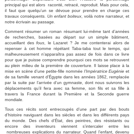
principal qui est alors raconté, retracé, reproduit. Mais pour cela,
il faut que quelqu’un se dévoue pour prendre en charge ces
travaux conséquents.
Un enfant boiteux
, voilà notre narrateur, et
notre écrivain au passage.
Comment résumer un roman résumant lui-même tant d’années
de recherches, basées au départ sur un simple bâtiment,
accueillant des
fous
, le Lazaret ? Je me contenterai alors de
repenser à cet homme répétant Taba-taba tout le temps, qui
malheureusement n’apparaîtra pas assez de fois dans ce livre
pour que je puisse comprendre pourquoi ces mots se retrouvent
au plein milieu de la première de couverture. Il laisse place à la
mise en scène d’une petite-fille nommée
l’Impératrice Eugénie
et
de sa famille venant d’Égypte dans les années 1862, remplacée
par la suite par l’arrivée d’un gymnaste, dont nous suivrons les
déplacements qu’il fera avec sa femme, son fils et sa fille à
travers la France durant la Première et la Seconde guerre
mondiale.
Tous ces récits sont entrecoupés d’une part par des bouts
d’histoire naviguant dans les siècles et dans les différents pays
du monde. Des chefs d’État, des peintres, des résistants ou
encore des inventeurs viennent s’intercaler entre les
nombreuses explications du narrateur. Quand l’enfant, devenu