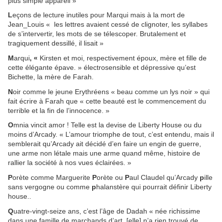
plus simple appareil »
L
eçons
de lecture
inutiles pour Marqui mais à la mort de
Jean_Louis « les lettres avaient cessé de clignoter, les syllabes
de s’intervertir, les mots de se télescoper. Brutalement et
tragiquement dessillé, il lisait »
M
arqui
, «
Kirsten et moi, respectivement époux, mère et fille de
cette élégante épave. » électrosensible et dépressive qu’est
Bichette, la mère de Farah.
N
oir comme le jeune Erythréens « beau comme un lys noir » qui
fait écrire à Farah que « cette beauté est le commencement du
terrible et la fin de l’innocence. »
O
mnia vincit amor ! Telle est la devise de Liberty House ou du
moins d’Arcady. « L’amour triomphe de tout, c’est entendu, mais il
semblerait qu’Arcady ait décidé d’en faire un engin de guerre,
une arme non létale mais une arme quand même, histoire de
rallier la société à nos vues éclairées. »
P
orète
comme Marguerite
P
orète ou
P
aul Claudel qu’Arcady
p
ille
sans vergogne ou comme
p
halanstère qui pourrait définir Liberty
house..
Q
uatre-vingt-seize ans, c’est l’âge de Dadah « née richissime
dans une famille de marchands d’art, [elle] n’a rien trouvé de