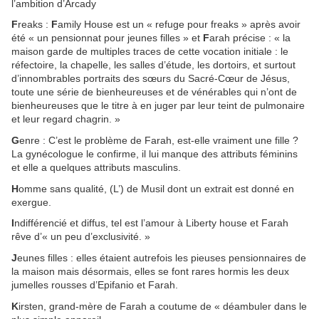
l’ambition d’Arcady
F
reaks :
F
amily House est un « refuge pour freaks » après avoir
été « un pensionnat pour jeunes filles » et
F
arah précise : « la
maison garde de multiples traces de cette vocation initiale : le
réfectoire, la chapelle, les salles d’étude, les dortoirs, et surtout
d’innombrables portraits des sœurs du Sacré-Cœur de Jésus,
toute une série de bienheureuses et de vénérables qui n’ont de
bienheureuses que le titre à en juger par leur teint de pulmonaire
et leur regard chagrin. »
G
enre : C’est le problème de Farah, est-elle vraiment une fille ?
La gynécologue le confirme, il lui manque des attributs féminins
et elle a quelques attributs masculins.
H
omme sans qualité, (L’) de Musil dont un extrait est donné en
exergue.
I
ndifférencié et diffus, tel est l’amour à Liberty house et Farah
rêve d’« un peu d’exclusivité. »
J
eunes filles : elles étaient autrefois les pieuses pensionnaires de
la maison mais désormais, elles se font rares hormis les deux
jumelles rousses d’Epifanio et Farah.
K
irsten, grand-mère de Farah a coutume de « déambuler dans le