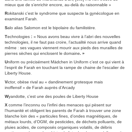
mieux que de s’enrichir encore, au-delà du raisonnable »
R
okitanski c’est le syndrome que suspecte la gynécologue en
examinant Farah.
S
alo alias Salomon est le bipolaire du familistère.
T
echnologies
:
« Nous avons beau vivre à l’abri des nouvelles
technologies, il ne faut pas croire, l’actualité nous arrive quand
même : ses vagues viennent mourir aux pieds des murailles de
pierres sèches qui enclosent le domaine
. »
U
niform ou précisément Mädchen in Uniform c’est ce qui vient à
l’esprit de Farah en touchant la rampe de chaine de l’escalier de
Liberty House.
V
ictor, obèse rival au « dandinement grotesque mais
inoffensif » de Farah auprès d’Arcady
W
yandotte, c’est une des poules de Liberty House
X
comme l’inconnu ou l’infini des menaces qui pèsent sur
l’humanité et obligent les parents de Farah à trouver une zone
blanche loin des « particules fines, d’ondes magnétiques, de
métaux lourds, d’OGM, de pesticides, de déchets polluants, de
pluies acides, de composés organiques volatils, de débris