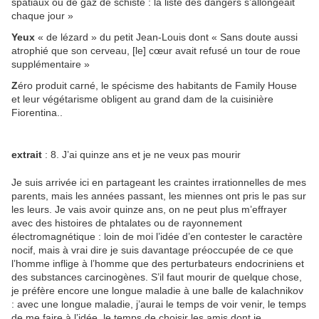
spatiaux ou de gaz de schiste : la liste des dangers s’allongeait
chaque jour »
Yeux
« de lézard » du petit Jean-Louis dont « Sans doute aussi
atrophié que son cerveau, [le] cœur avait refusé un tour de roue
supplémentaire »
Z
éro produit carné, le spécisme des habitants de Family House
et leur végétarisme obligent au grand dam de la cuisinière
Fiorentina..
e
xtrait
: 8. J’ai quinze ans et je ne veux pas mourir
Je suis arrivée ici en partageant les craintes irrationnelles de mes
parents, mais les années passant, les miennes ont pris le pas sur
les leurs. Je vais avoir quinze ans, on ne peut plus m’effrayer
avec des histoires de phtalates ou de rayonnement
électromagnétique : loin de moi l’idée d’en contester le caractère
nocif, mais à vrai dire je suis davantage préoccupée de ce que
l’homme inflige à l’homme que des perturbateurs endocriniens et
des substances carcinogènes. S’il faut mourir de quelque chose,
je préfère encore une longue maladie à une balle de kalachnikov
: avec une longue maladie, j’aurai le temps de voir venir, le temps
de me faire à l’idée, le temps de choisir les amis dont je