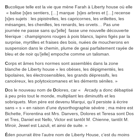
B
ucolique telle est la vie que mène Farah à Liberty house où elle
« balise
[s]es
sentiers, […] marque [s]es arbres et […] recense
[s]es sujets : les pipistrelles, les capricornes, les vrillettes, les
mésanges, les chenilles, les renards, les orvets… Pas une
journée ne passe sans qu’[elle] fasse une nouvelle découverte
féerique : champignons rouges à pois blancs, lapins figés par la
surprise, myrtilles et fraises des bois, nuées de moucherons en
suspension dans le chemin, plume de geai parfaitement rayée de
bleu et de noir qu’[elle] empoche comme un talisman.
C
orps
et âmes hors normes sont assemblés dans la zone
blanche de Liberty house « les obèses, les dépigmentés, les
bipolaires, les électrosensibles, les grands dépressifs, les
cancéreux, les polytoxicomanes et les déments séniles. »
D
os le nouveau nom de
D
olores, car « Arcady a donc débaptisé
à peu près tout le monde, multipliant les diminutifs et les
sobriquets. Mon père est devenu Marqui, qu’il persiste à écrire
sans « s » en raison d’une dysorthographie sévère ; ma mère est
Bichette, Fiorentina est Mrs. Danvers, Dolores et Teresa sont Dos
et Tres, Daniel est Nello, Victor est tantôt M. Chienne, tantôt M.
Miroir, Jewel est Lazuli, et ainsi de suite. »
É
den pourrait être l’autre nom de Liberty House, c’est du moins