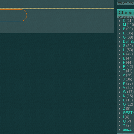
Classe
Auteur
C
(114
M
(110
B
(99)
D
(85)
G
(68)
Défi B
S
(59)
H
(53)
P
(49)
L
(47)
F
(44)
R
(42)
T
(41)
A
(36)
J
(36)
K
(28)
V
(25)
W
(17)
N
(15)
E
(13)
O
(12)
Z
(8)
GEST
I
(4)
Q
(2)
Y
(2)
quizz
(