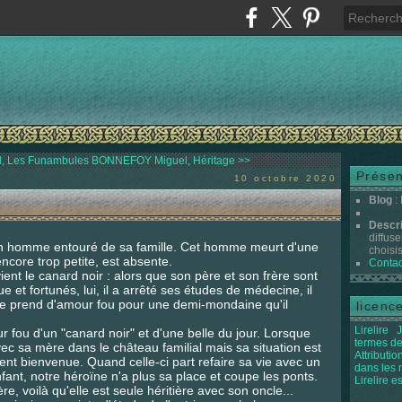
 Les Funambules
BONNEFOY Miguel, Héritage >>
Présen
10 octobre 2020
Blog
:
Descr
diffuse
un homme entouré de sa famille. Cet homme meurt d'une
choisis 
 encore trop petite, est absente.
Contac
vient le canard noir : alors que son père et son frère sont
 et fortunés, lui, il a arrêté ses études de médecine, il
e prend d'amour fou pour une demi-mondaine qu'il
licenc
Lirelire
J
r fou d'un "canard noir" et d'une belle du jour. Lorsque
termes de
vec sa mère dans le château familial mais sa situation est
Attributi
ent bienvenue. Quand celle-ci part refaire sa vie avec un
dans les
ant, notre héroïne n'a plus sa place et coupe les ponts.
Lirelire e
, voilà qu'elle est seule héritière avec son oncle...