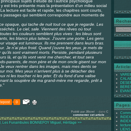
 principaux sujets d'étude de l'autrice psychologue
y est très présente mais la présentation d'un milieu social
. La lecture est facile et rapide, les chapitres sont courts,
ques passages qui semblent correspondre aux moments de
Reche
e opaque, qui tache de nuit tout ce que je regarde. Les
séchés. Le ciel, sale. Viennent des rêves où tout
utes les couleurs semblent plus vives : les bleus sont
lants, les blancs plus laiteux. J’ouvre une porte. Les gens
ur visage est lumineux. Ils me prennent dans leurs bras.
ur. Je n’ai plus froid. Quand j’ouvre les yeux, je mets de
qu’ils sont vraiment morts. Persiste, pendant plusieurs
urs là, et qu’ils vont venir me chercher, et tout sera
nds-parents, de mon père et de mon oncle gisent sur mon
r. Je veux rentrer dans les images, mais mes dents se
Articl
 sur moi. Mes yeux n’arrivent plus à se détacher des
VAREIL
x ni les toucher ni les jeter. Et du fond d’une valise
CALABI
ornant la soupière de ma grand-mère me regarde, prêt à
DESER
e.
"
BEREST
EVANS 
Repost
0
Pages
Publié par JBicrel
-
dans
C
Commen
commenter cet article
…
INDEX 
INDEX 
 Les Funambules
BONNEFOY Miguel, Héritage >>
lecture
LIENS