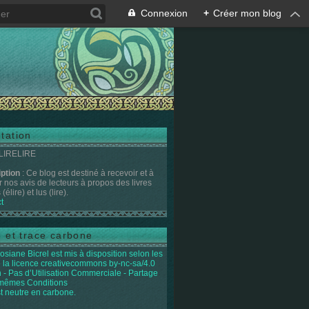
Connexion
+
Créer mon blog
tation
 LIRELIRE
iption
: Ce blog est destiné à recevoir et à
r nos avis de lecteurs à propos des livres
(élire) et lus (lire).
t
e et trace carbone
osiane Bicrel
est mis à disposition selon les
 la licence
creativecommons by-nc-sa/4.0
on - Pas d’Utilisation Commerciale - Partage
 mêmes Conditions
st neutre en carbone.