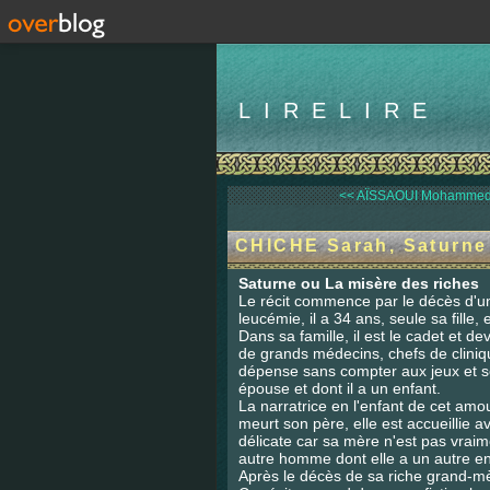
LIRELIRE
<< AÏSSAOUI Mohammed,
CHICHE Sarah, Saturne
Saturne ou La misère des riches
Le récit commence par le décès d'
leucémie, il a 34 ans, seule sa fille,
Dans sa famille, il est le cadet et de
de grands médecins, chefs de clinique
dépense sans compter aux jeux et s
épouse et dont il a un enfant.
La narratrice en l'enfant de cet amou
meurt son père, elle est accueillie a
délicate car sa mère n'est pas vraim
autre homme dont elle a un autre enf
Après le décès de sa riche grand-mère