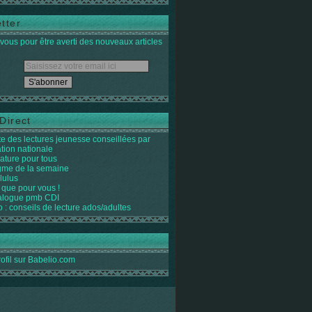
tter
ous pour être averti des nouveaux articles
Direct
ste des lectures jeunesse conseillées par
ation nationale
rature pour tous
igme de la semaine
lulus
 que pour vous !
alogue pmb CDI
o : conseils de lecture ados/adultes