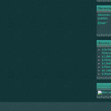
Newsle
Abonnez-v
publiés.
Email
Accès 
à la li
l'éduc
à Litté
à l'én
à Libel
à Rien
au cat
à lirad