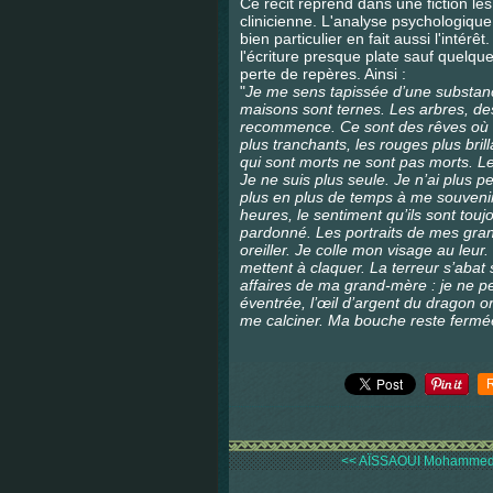
Ce récit reprend dans une fiction les
clinicienne. L'analyse psychologique 
bien particulier en fait aussi l'intérêt
l'écriture presque plate sauf quel
perte de repères. Ainsi :
"
Je me sens tapissée d’une substanc
maisons sont ternes. Les arbres, des
recommence. Ce sont des rêves où to
plus tranchants, les rouges plus bril
qui sont morts ne sont pas morts. Le
Je ne suis plus seule. Je n’ai plus pe
plus en plus de temps à me souvenir 
heures, le sentiment qu’ils sont toujo
pardonné. Les portraits de mes gra
oreiller. Je colle mon visage au leu
mettent à claquer. La terreur s’abat
affaires de ma grand-mère : je ne peu
éventrée, l’œil d’argent du dragon 
me calciner. Ma bouche reste fermé
<< AÏSSAOUI Mohammed,