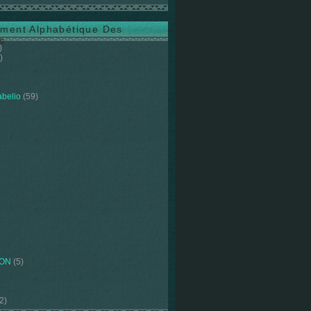
ment Alphabétique Des
s
)
)
abelio
(59)
ION
(5)
2)