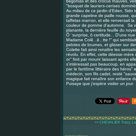
bégonias et des crocus mauves, veill
"bosquet de lauriers-cerises dominés
Au milieu de ce jardin d'Eden, Sido 
grande capeline de paille rousse, q
taffetas marron, et elle renversait la
couleur de pomme d'automne. Sa voix
planante, la dernière feuille du noyer
Ô ¨surprise, ô certitude... D'une n
Madame Colê...ê...tte !" qui sembla
pelotes de brumes, et glisser sur de
Colette fait ainsi renaître les sensa
révolu. En effet, cette déesse-mère 
or" finit par mourir laissant après e
s'intéressait pas beaucoup, en appar
par le fantôme littéraire des héros"
médecin, son fils cadet, resté "sauv
magique fait renaître son enfance d
Puisaye que j'espère visiter un jour.
<< CHEVALIER Tracy, La 