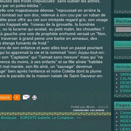
euses des froids crépuscules" sans oublier les arbres,
 par un junko-biloba."...
telle une majestueuse déesse, "repoussait en arrière la
ui tombait sur son dos, retenue à son cou par un ruban de
 tête pour offrir au ciel son intrépide regard gris, son visage
Reche
 frappait-elle l'oiseau de la girouette, la bondrée
, ou la lucarne qui avalait, au petit matin, les chouettes ?
ue à gauche une voix de prophète enrhumé versait un "Non,
it traverser à grand peine une barbe en anneaux, des
s étangs fumants de froid."
tions de son enfance et avec elles tout un passé pourtant
qui lui apprenait la vie et la nommait "mon Joyau-tout-en-
lle son "Capitaine" qui "l'aimait sans mesure" mais qui "ne
ence du moins, à ses enfants" et sa fille aînée "habitée
 et mal mariée, son fils aîné, un "sauvage" devenue
Articl
age" bien après l'enfance et notre Colette dont la plume
VAREIL
ans le paradis de la maison natale de Saint-Sauveur-en-
CALABI
DESER
BEREST
EVANS 
Repost
0
Pages
Publié par JBicrel
-
dans
C
commenter cet article
…
Commen
INDEX 
Brodeuse...
SORENTE Isabelle, Le Complexe... >>
INDEX 
lecture
LIENS