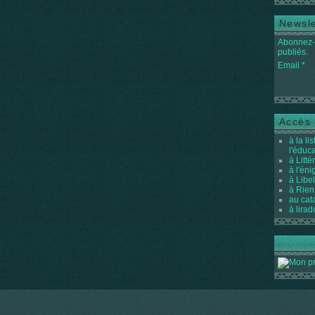
Newsle
Abonnez-v
publiés.
Email
Accès 
à la li
l'éduc
à Litté
à l'én
à Libel
à Rien
au cat
à lirad