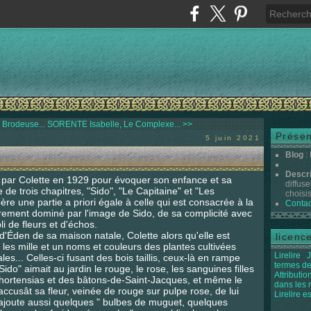
Brodeuse...
SORENTE Isabelle, Le Complexe... >>
Présen
5 juin 2021
Blog
:
Descr
crit par Colette en 1929 pour évoquer son enfance et sa
diffuse
de trois chapitres, "Sido", "Le Capitaine" et "Les
choisis 
re une partie a priori égale à celle qui est consacrée à la
Contac
rement dominé par l'image de Sido, de sa complicité avec
li de fleurs et d'échos.
n d'Éden de sa maison natale, Colette alors qu'elle est
licenc
les mille et un noms et couleurs des plantes cultivées
Lirelire
J
es... Celles-ci fusant des bois taillis, ceux-là en rampe
termes de
"Sido" aimait au jardin le rouge, le rose, les sanguines filles
Attributi
s hortensias et des bâtons-de-Saint-Jacques, et même le
dans les
ccusât sa fleur, veinée de rouge sur pulpe rose, de lui
Lirelire e
 ajoute aussi quelques " bulbes de muguet, quelques