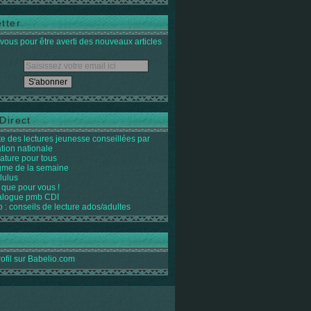
tter
ous pour être averti des nouveaux articles
Direct
ste des lectures jeunesse conseillées par
ation nationale
rature pour tous
igme de la semaine
lulus
 que pour vous !
alogue pmb CDI
o : conseils de lecture ados/adultes