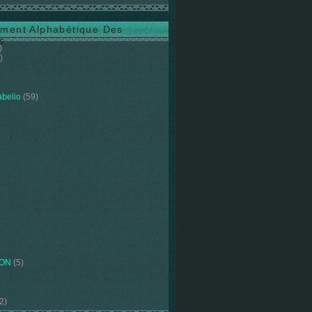
ment Alphabétique Des
s
)
)
abelio
(59)
ION
(5)
2)