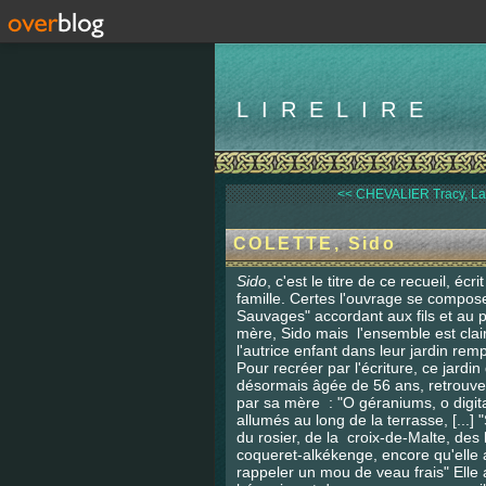
LIRELIRE
<< CHEVALIER Tracy, La 
COLETTE, Sido
Sido
, c'est le titre de ce recueil, é
famille. Certes l'ouvrage se compose 
Sauvages" accordant aux fils et au pè
mère, Sido mais l'ensemble est clai
l'autrice enfant dans leur jardin remp
Pour recréer par l'écriture, ce jardi
désormais âgée de 56 ans, retrouve 
par sa mère : "O géraniums, o digital
allumés au long de la terrasse, [...] 
du rosier, de la croix-de-Malte, de
coqueret-alkékenge, encore qu'elle a
rappeler un mou de veau frais" Elle