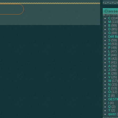
Classe
Auteur
C
(114
M
(110
B
(99)
D
(85)
G
(68)
Défi B
S
(59)
H
(53)
P
(49)
L
(47)
F
(44)
R
(42)
T
(41)
A
(36)
J
(36)
K
(28)
V
(25)
W
(17)
N
(15)
E
(13)
O
(12)
Z
(8)
GEST
I
(4)
Q
(2)
Y
(2)
quizz
(