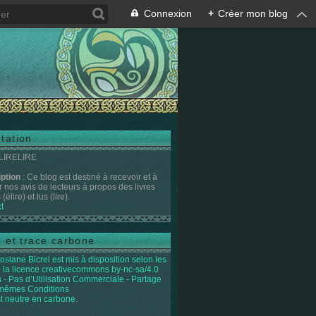
Connexion
+
Créer mon blog
tation
 LIRELIRE
iption
: Ce blog est destiné à recevoir et à
r nos avis de lecteurs à propos des livres
(élire) et lus (lire).
t
e et trace carbone
osiane Bicrel
est mis à disposition selon les
 la licence
creativecommons by-nc-sa/4.0
on - Pas d’Utilisation Commerciale - Partage
 mêmes Conditions
st neutre en carbone.