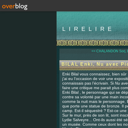
LIRELIRE
<< CHALANDON Sorj, En
BILAL Enki, Nu avec Pi
Enki Bilal vous connaissez, bien sûr
j’ai eu l’occasion de voir une expos
connaissais pas l’écrivain. Si
Nu ave
faire une critique me parait plus co
Enki Bilal , le personnage qui se dé
contre sa volonté par une main inc
comme la nuit mais le personnage, E
que porte une statue de bronze. Il p
camp. Est-il séquestré ? Est-ce une 
Sur le mur, près de son lit, sont ins
Lydie Salveyre... Ont-ils aussi été 
un musée. Comme ceux dont les noms 