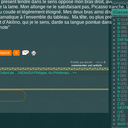
 à présent tendre dans le sens opposé mon bras droit, avec dans 
de la lame. Mon allonge ne le satisfaisant pas, Picasso tranche. L
u coude et légèrement éloigné. Mes deux bras ainsi disposés au
Classe
Auteur
dramatique à l’ensemble du tableau.
Ma tête, ou plus précisémen
C
(114
t d’Akilino, qui je le sens, darde sa langue pointue dans les haut
M
(110
gnote”
B
(99)
D
(85)
G
(68)
Défi B
S
(59)
H
(53)
P
(49)
Repost
0
L
(47)
F
(44)
Publié par jbicrel
-
dans
B
R
(42)
commenter cet article
…
T
(41)
A
(36)
fant de...
JAENADA Philippe, Au Printemps... >>
J
(36)
K
(28)
V
(25)
W
(17)
N
(15)
E
(13)
O
(12)
Z
(8)
GEST
I
(4)
Q
(2)
Y
(2)
quizz
(