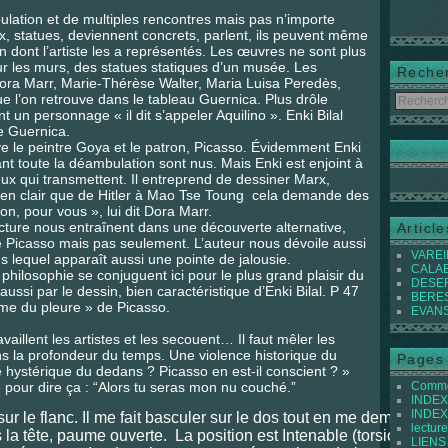
tion et de multiples rencontres mais pas n’importe
x, statues, deviennent concrets, parlent, ils peuvent même
 dont l’artiste les a représentés. Les œuvres ne sont plus
r les murs, des statues statiques d’un musée. Les
Reche
Dora Marr, Marie-Thérèse Walter, Maria Luisa Peredès,
e l’on retrouve dans le tableau Guernica. Plus drôle
 un personnage « il dit s’appeler Aquilino ». Enki Bilal
e Guernica.
e le peintre Goya et le patron, Picasso. Évidemment Enki
ant toute la déambulation sont nus. Mais Enki est enjoint à
ceux qui transmettent. Il entreprend de dessiner Marx,
 bien clair que de Hitler à Mao Tse Toung cela demande des
n, pour vous », lui dit Dora Marr.
lecture nous entraînent dans une découverte alternative,
Articl
de Picasso mais pas seulement. L’auteur nous dévoile aussi
VAREIL
lequel apparaît aussi une pointe de jalousie.
CALABI
losophie se conjuguent ici pour le plus grand plaisir du
DESER
 aussi par le dessin, bien caractéristique d’Enki Bilal. P 47
BEREST
mme du pleure » de Picasso.
EVANS 
travaillent les artistes et les secouent… Il faut mêler les
s la profondeur du temps. Une violence historique du
Pages
 hystérique du dedans ? Picasso en est-il conscient ? »
 pour dire ça : “Alors tu seras mon nu couché.”
Commen
INDEX 
INDEX 
sur le flanc. Il me fait basculer sur le dos tout en me demandant 
lecture
 la tête, paume ouverte.
La position est Intenable (torsion au ni
LIENS