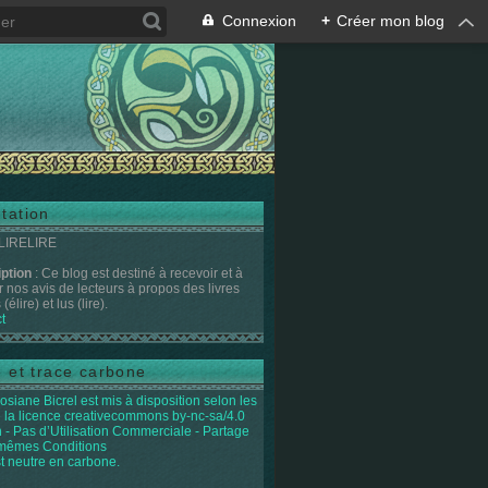
Connexion
+
Créer mon blog
tation
 LIRELIRE
iption
: Ce blog est destiné à recevoir et à
r nos avis de lecteurs à propos des livres
(élire) et lus (lire).
t
e et trace carbone
osiane Bicrel
est mis à disposition selon les
 la licence
creativecommons by-nc-sa/4.0
on - Pas d’Utilisation Commerciale - Partage
 mêmes Conditions
st neutre en carbone.