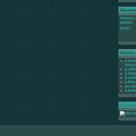
Newsle
Abonnez-v
publiés.
Email
Accès 
à la li
l'éduc
à Litté
à l'én
à Libel
à Rien
au cat
à lirad