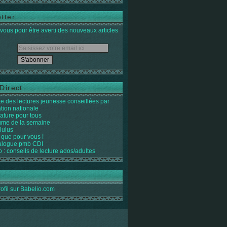
tter
ous pour être averti des nouveaux articles
Direct
ste des lectures jeunesse conseillées par
ation nationale
rature pour tous
igme de la semaine
lulus
 que pour vous !
alogue pmb CDI
o : conseils de lecture ados/adultes