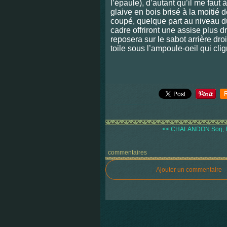
l’épaule), d’autant qu’il me faut
glaive en bois brisé à la moitié 
coupé, quelque part au niveau d
cadre offriront une assise plus 
reposera sur le sabot arrière droi
toile sous l’ampoule-oeil qui cli
<< CHALANDON Sorj, En
commentaires
Ajouter un commentaire