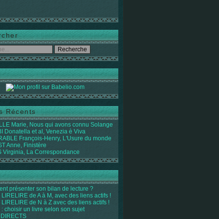
rcher
es Récents
LE Marie, Nous qui avons connu Solange
 Donatella et al, Venezia è Viva
ABLE François-Henry, L'Usure du monde
 Anne, Finistère
Virginia, La Correspondance
t présenter son bilan de lecture ?
LIRELIRE de A à M, avec des liens actifs !
LIRELIRE de N à Z avec des liens actifs !
de garder 

 : choisir un livre selon son sujet
veau de 

 DIRECTS