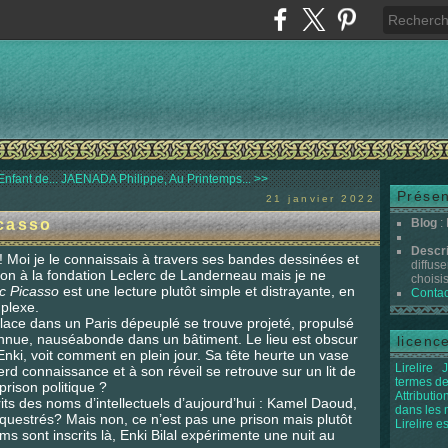
fant de...
JAENADA Philippe, Au Printemps... >>
Présen
21 janvier 2022
casso
Blog
:
Descr
 ! Moi je le connaissais à travers ses bandes dessinées et
diffuse
ition à la fondation Leclerc de Landerneau mais je ne
choisis 
c Picasso
est une lecture plutôt simple et distrayante, en
Contac
mplexe.
place dans un Paris dépeuplé se trouve projeté, propulsé
onnue, nauséabonde dans un bâtiment. Le lieu est obscur
licenc
nki, voit comment en plein jour. Sa tête heurte un vase
Lirelire
J
erd connaissance et à son réveil se retrouve sur un lit de
termes de
prison politique ?
Attributi
crits des noms d’intellectuels d’aujourd’hui : Kamel Daoud,
dans les
séquestrés? Mais non, ce n’est pas une prison mais plutôt
Lirelire e
sont inscrits là, Enki Bilal expérimente une nuit au