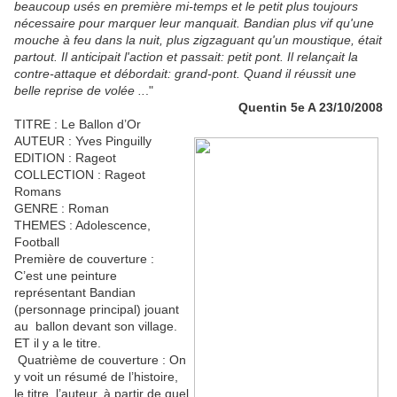
beaucoup usés en première mi-temps et le petit plus toujours
nécessaire pour marquer leur manquait. Bandian plus vif qu'une
mouche à feu dans la nuit, plus zigzaguant qu'un moustique, était
partout. Il anticipait l'action et passait: petit pont. Il relançait la
contre-attaque et débordait: grand-pont. Quand il réussit une
belle reprise de volée ..
."
Quentin 5e A 23/10/2008
TITRE : Le Ballon d’Or
AUTEUR : Yves Pinguilly
EDITION : Rageot
COLLECTION : Rageot
Romans
GENRE : Roman
THEMES : Adolescence,
Football
Première de couverture :
C’est une peinture
représentant Bandian
(personnage principal) jouant
au ballon devant son village.
ET il y a le titre.
Quatrième de couverture : On
y voit un résumé de l’histoire,
le titre, l’auteur, à partir de quel