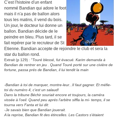
C'est l'histoire d'un enfant
nommé Bandian qui adore le foot
mais il n'a pas de ballon alors
tous les matins, il vend du bois.
Un jour, le docteur lui donne un
ballon. Bandian décide de le
peindre en bleu. Plus tard, il se
fait repérer par le recruteur de St
Etienne. Bandian accepte de rejoindre le club et sera la
star du ballon rond
.
Extrait (p 129) : "
Touré blessé, fut évacué. Karim demanda à
Bandian de rentrer en jeu . Quand Touré porté sur une civière de
fortune, passa prés de Bandian, il lui tendit la main
-Bandian à toi de marquer, montre-leur...Il faut gagner. Et méfie-
toi du numéro 4, c'est un salaud!
Dans la tribune Béchir souriait encore et toujours, la caméra
vissée à l'oeil. Quand peu aprés l'arbitre siffla la mi- temps, il se
tourna vers Fanta et lui dit:
-Je savais bien que Bandian jouerait.
A la reprise, Bandian fit des étincelles. Les Castors s'étaient