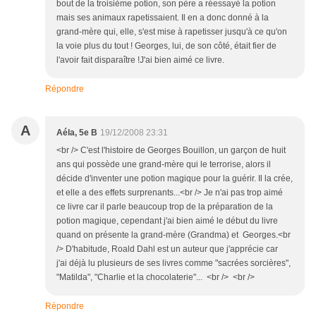
bout de la troisième potion, son père a réessayé la potion
mais ses animaux rapetissaient. Il en a donc donné à la
grand-mère qui, elle, s'est mise à rapetisser jusqu'à ce qu'on
la voie plus du tout ! Georges, lui, de son côté, était fier de
l'avoir fait disparaître !J'ai bien aimé ce livre.
Répondre
A
Aéla, 5e B
19/12/2008 23:31
<br /> C'est l'histoire de Georges Bouillon, un garçon de huit
ans qui possède une grand-mère qui le terrorise, alors il
décide d'inventer une potion magique pour la guérir. Il la crée,
et elle a des effets surprenants...<br /> Je n'ai pas trop aimé
ce livre car il parle beaucoup trop de la préparation de la
potion magique, cependant j'ai bien aimé le début du livre
quand on présente la grand-mère (Grandma) et Georges.<br
/> D'habitude, Roald Dahl est un auteur que j'apprécie car
j'ai déjà lu plusieurs de ses livres comme "sacrées sorcières",
"Matilda", "Charlie et la chocolaterie"... <br /> <br />
Répondre