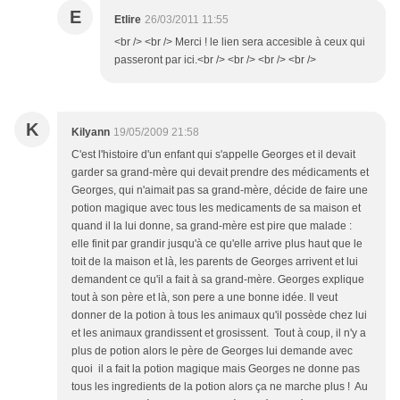
E
Etlire
26/03/2011 11:55
<br /> <br /> Merci ! le lien sera accesible à ceux qui
passeront par ici.<br /> <br /> <br /> <br />
K
Kilyann
19/05/2009 21:58
C'est l'histoire d'un enfant qui s'appelle Georges et il devait
garder sa grand-mère qui devait prendre des médicaments et
Georges, qui n'aimait pas sa grand-mère, décide de faire une
potion magique avec tous les medicaments de sa maison et
quand il la lui donne, sa grand-mère est pire que malade :
elle finit par grandir jusqu'à ce qu'elle arrive plus haut que le
toit de la maison et là, les parents de Georges arrivent et lui
demandent ce qu'il a fait à sa grand-mère. Georges explique
tout à son père et là, son pere a une bonne idée. Il veut
donner de la potion à tous les animaux qu'il possède chez lui
et les animaux grandissent et grosissent. Tout à coup, il n'y a
plus de potion alors le père de Georges lui demande avec
quoi il a fait la potion magique mais Georges ne donne pas
tous les ingredients de la potion alors ça ne marche plus ! Au