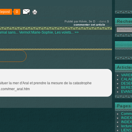
Repost
0
Reche
Publié par Kévin, 3e D
-
dans
S
commenter cet article
…
rnal sans...
Vermot Marie-Sophie, Les volets... >>
Articl
VAREIL
CALABI
situer la mer d'Aral et prendre la mesure de la catastrophe
DESER
BEREST
a.com/mer_aral.htm
EVANS 
Pages
Commen
INDEX 
INDEX 
lecture
LIENS