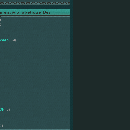
ment Alphabétique Des
s
)
)
abelio
(59)
ION
(5)
2)