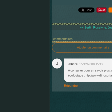
<< Bertin Roselyne, Jou
commentaires
Ajouter un commentaire
J
JBicrel
15/12/2008 15:19
A consulter pour en savoir plus, 
écologique :http://www.dinosori
Répondre