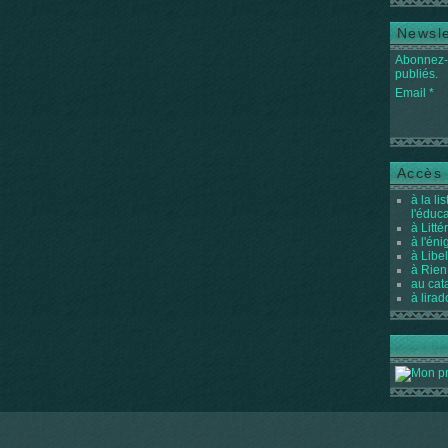
Newsle
Abonnez-v
publiés.
Email
Accès 
à la li
l'éduc
à Litté
à l'én
à Libel
à Rien
au cat
à lirad