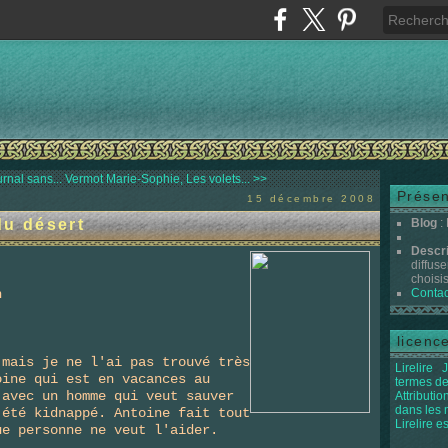
rnal sans...
Vermot Marie-Sophie, Les volets... >>
Présen
15 décembre 2008
du désert
Blog
:
Descr
diffuse
-
choisis 
h
Contac
licenc
 mais je ne l'ai pas trouvé très
Lirelire
J
oine qui est en vacances au
termes de
 avec un homme qui veut sauver
Attributi
dans les
 été kidnappé. Antoine fait tout
Lirelire e
ue personne ne veut l'aider.