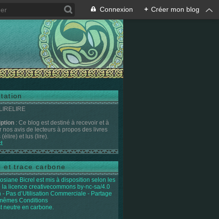
Connexion
+
Créer mon blog
tation
 LIRELIRE
iption
: Ce blog est destiné à recevoir et à
r nos avis de lecteurs à propos des livres
(élire) et lus (lire).
t
e et trace carbone
osiane Bicrel
est mis à disposition selon les
 la licence
creativecommons by-nc-sa/4.0
on - Pas d’Utilisation Commerciale - Partage
 mêmes Conditions
st neutre en carbone.