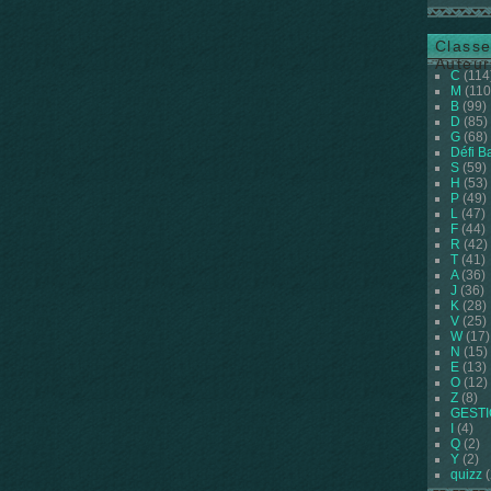
Classe
Auteur
C
(114
M
(110
B
(99)
D
(85)
G
(68)
Défi B
S
(59)
H
(53)
P
(49)
L
(47)
F
(44)
R
(42)
T
(41)
A
(36)
J
(36)
K
(28)
V
(25)
W
(17)
N
(15)
E
(13)
O
(12)
Z
(8)
GEST
I
(4)
Q
(2)
Y
(2)
quizz
(