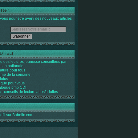
tter
ous pour être averti des nouveaux articles
Direct
ste des lectures jeunesse conseillées par
ation nationale
rature pour tous
igme de la semaine
lulus
 que pour vous !
alogue pmb CDI
o : conseils de lecture ados/adultes