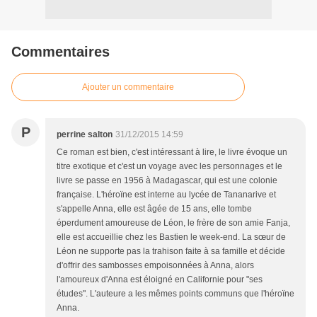
Commentaires
Ajouter un commentaire
P
perrine salton
31/12/2015 14:59
Ce roman est bien, c'est intéressant à lire, le livre évoque un
titre exotique et c'est un voyage avec les personnages et le
livre se passe en 1956 à Madagascar, qui est une colonie
française. L'héroïne est interne au lycée de Tananarive et
s'appelle Anna, elle est âgée de 15 ans, elle tombe
éperdument amoureuse de Léon, le frère de son amie Fanja,
elle est accueillie chez les Bastien le week-end. La sœur de
Léon ne supporte pas la trahison faite à sa famille et décide
d'offrir des sambosses empoisonnées à Anna, alors
l'amoureux d'Anna est éloigné en Californie pour "ses
études". L'auteure a les mêmes points communs que l'héroïne
Anna.