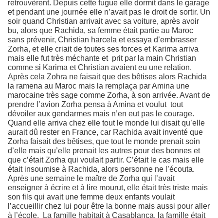
retrouvèrent. Depuis cette fugue elle dormit dans le garage
et pendant une journée elle n’avait pas le droit de sortir. Un
soir quand Christian arrivait avec sa voiture, après avoir
bu, alors que Rachida, sa femme était partie au Maroc
sans prévenir, Christian harcela et essaya d’embrasser
Zorha, et elle criait de toutes ses forces et Karima arriva
mais elle fut très méchante et prit par la main Christian
comme si Karima et Christian avaient eu une relation.
Après cela Zohra ne faisait que des bêtises alors Rachida
la ramena au Maroc mais la remplaça par Amina une
marocaine très sage comme Zorha, à son arrivée. Avant de
prendre l’avion Zorha pensa à Amina et voulut tout
dévoiler aux gendarmes mais n’en eut pas le courage.
Quand elle arriva chez elle tout le monde lui disait qu’elle
aurait dû rester en France, car Rachida avait inventé que
Zorha faisait des bêtises, que tout le monde prenait soin
d’elle mais qu’elle prenait les autres pour des bonnes et
que c’était Zorha qui voulait partir. C’était le cas mais elle
était insoumise à Rachida, alors personne ne l’écouta.
Après une semaine le maître de Zorha qui l’avait
enseigner à écrire et à lire mourut, elle était très triste mais
son fils qui avait une femme deux enfants voulait
l’accueillir chez lui pour être la bonne mais aussi pour aller
à l’école. La famille habitait à Casablanca, la famille était