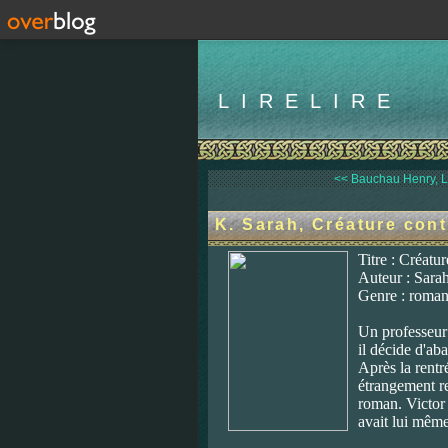
LIRELIRE
<< Bauchau Henry, L
K. Sarah, Créature cont
Titre : Créatur
Auteur : Sara
Genre : roman
Un professeur 
il décide d'aba
Après la rentr
étrangement re
roman. Victor v
avait lui même