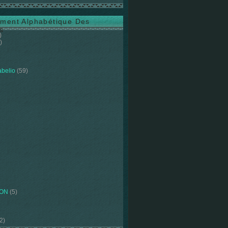
ment Alphabétique Des
s
)
)
abelio
(59)
ION
(5)
2)