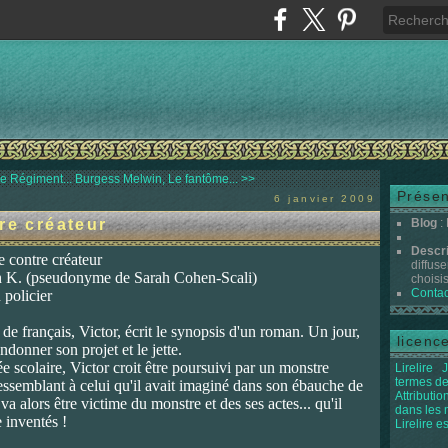
e Régiment...
Burgess Melwin, Le fantôme... >>
Présen
6 janvier 2009
re créateur
Blog
:
Descr
e contre créateur
diffuse
h K. (pseudonyme de Sarah Cohen-Scali)
choisis 
Contac
 policier
de français, Victor, écrit le synopsis d'un roman. Un jour,
licenc
ndonner son projet et le jette.
ée scolaire, Victor croit être poursuivi par un monstre
Lirelire
J
termes de
ssemblant à celui qu'il avait imaginé dans son ébauche de
Attributi
a alors être victime du monstre et des ses actes... qu'il
dans les
 inventés !
Lirelire e