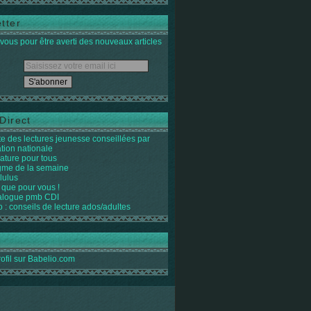
tter
ous pour être averti des nouveaux articles
Direct
ste des lectures jeunesse conseillées par
ation nationale
rature pour tous
igme de la semaine
lulus
 que pour vous !
alogue pmb CDI
o : conseils de lecture ados/adultes