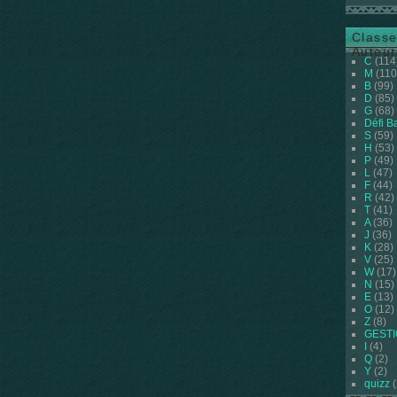
Classe
Auteur
C
(114
M
(110
B
(99)
D
(85)
G
(68)
Défi B
S
(59)
H
(53)
P
(49)
L
(47)
F
(44)
R
(42)
T
(41)
A
(36)
J
(36)
K
(28)
V
(25)
W
(17)
N
(15)
E
(13)
O
(12)
Z
(8)
GEST
I
(4)
Q
(2)
Y
(2)
quizz
(