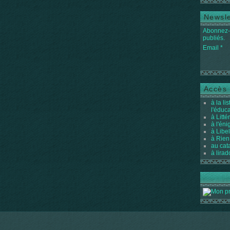
Newsle
Abonnez-v
publiés.
Email
Accès 
à la li
l'éduc
à Litté
à l'én
à Libel
à Rien
au cat
à lirad