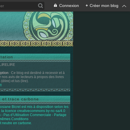
Connexion
+
Créer mon blog
tation
 LIRELIRE
iption
: Ce blog est destiné à recevoir et à
r nos avis de lecteurs à propos des livres
(élire) et lus (lire).
t
e et trace carbone
osiane Bicrel
est mis à disposition selon les
 la licence
creativecommons by-nc-sa/4.0
on - Pas d’Utilisation Commerciale - Partage
 mêmes Conditions
st neutre en carbone.