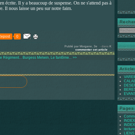
 bien écrite. Il y a beaucoup de suspense. On ne s'attend pas à
re. Il nous laisse un peu sur notre faim.
Reche
Repost
0
Publié par Morgane, 3e
-
dans
K
commenter cet article
…
e Régiment...
Burgess Melwin, Le fantôme... >>
Articl
VAREIL
CALABI
DESER
BEREST
EVANS 
Pages
Commen
INDEX 
INDEX 
lecture
LIENS