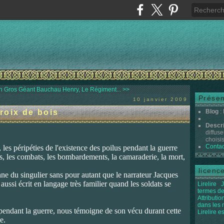
n Gros Géant
Bauchau Henry, Le Régiment... >>
Présen
10 janvier 2009
roix de bois
Blog
:
Descr
diffuse
choisis 
Contac
 les péripéties de l'existence des poilus pendant la guerre
lles, les combats, les bombardements, la camaraderie, la mort,
licenc
onne du singulier sans pour autant que le narrateur Jacques
st aussi écrit en langage très familier quand les soldats se
Lirelire
J
termes de
Attributi
dans les
endant la guerre, nous témoigne de son vécu durant cette
Lirelire e
e.