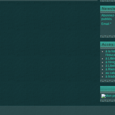
Newsle
Abonnez-v
publiés.
Email
Accès 
à la li
l'éduc
à Litté
à l'én
à Libel
à Rien
au cat
à lirad