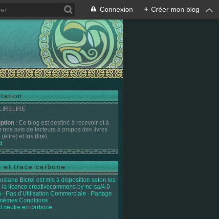
Connexion
+
Créer mon blog
tation
 LIRELIRE
iption
: Ce blog est destiné à recevoir et à
r nos avis de lecteurs à propos des livres
(élire) et lus (lire).
t
e et trace carbone
osiane Bicrel
est mis à disposition selon les
 la licence
creativecommons by-nc-sa/4.0
on - Pas d’Utilisation Commerciale - Partage
 mêmes Conditions
st neutre en carbone.