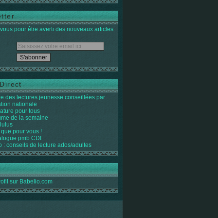
tter
ous pour être averti des nouveaux articles
Direct
ste des lectures jeunesse conseillées par
ation nationale
rature pour tous
igme de la semaine
lulus
 que pour vous !
alogue pmb CDI
o : conseils de lecture ados/adultes