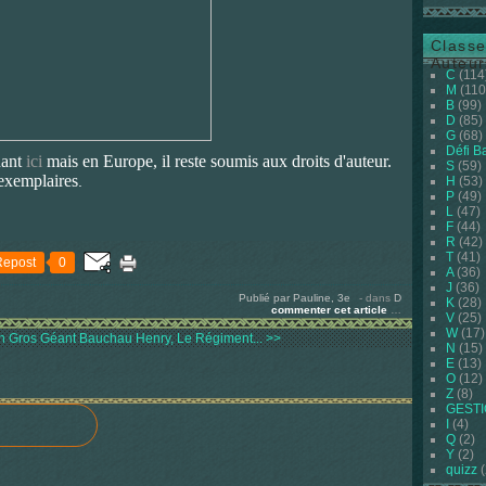
Classe
Auteur
C
(114
M
(110
B
(99)
D
(85)
G
(68)
Défi B
uant
i
ci
mais en Europe, il reste soumis aux droits d'auteur.
S
(59)
 exemplaires
.
H
(53)
P
(49)
L
(47)
F
(44)
R
(42)
T
(41)
Repost
0
A
(36)
J
(36)
Publié par Pauline, 3e
-
dans
D
K
(28)
commenter cet article
…
V
(25)
W
(17)
n Gros Géant
Bauchau Henry, Le Régiment... >>
N
(15)
E
(13)
O
(12)
Z
(8)
GEST
I
(4)
Q
(2)
Y
(2)
quizz
(