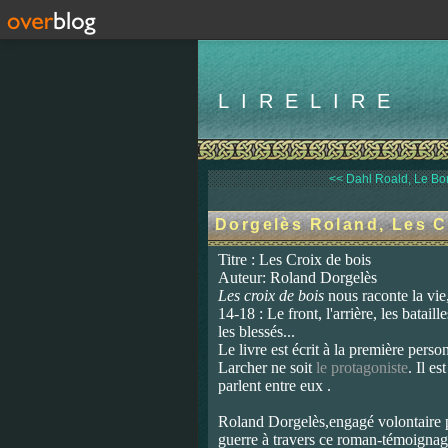
LIRELIRE
<< Dahl Roald, Le Bo
Dorgelès Roland, Les C
Titre : Les Croix de bois
Auteur: Roland Dorgelès
Les croix de bois
nous raconte la vie,
14-18 : Le front, l'arrière, les batai
les blessés...
Le livre est écrit à la première pers
Larcher ne soit
le protagoniste
. Il e
parlent entre eux .
Roland Dorgelès,engagé volontaire p
guerre à travers ce roman-témoignag