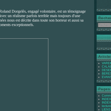
 Roland Dorgelès, engagé volontaire, est un témoignage
vec un réalisme parfois terrible mais toujours d'une
Reche
ées nous est décrite dans toute son horreur et aussi sa
moments exceptionnels.
Articl
VAREIL
CALABI
DESER
BEREST
EVANS 
Pages
Commen
INDEX 
INDEX 
lecture
LIENS