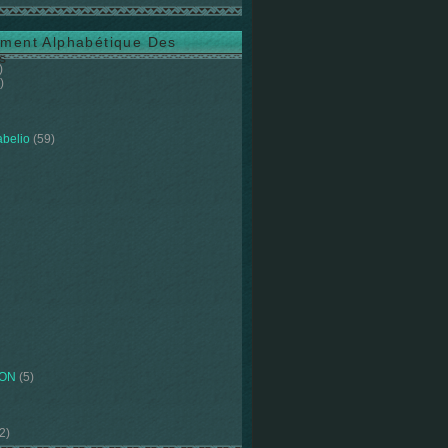
ment Alphabétique Des
s
)
)
abelio
(59)
ION
(5)
2)