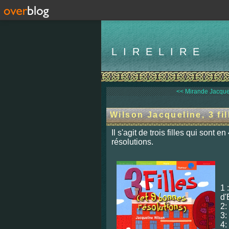
LIRELIRE
<< Mirande Jacquel
Wilson Jacqueline, 3 fi
Il s'agit de trois filles qui sont 
résolutions.
1 
d'
2:
3:
4: