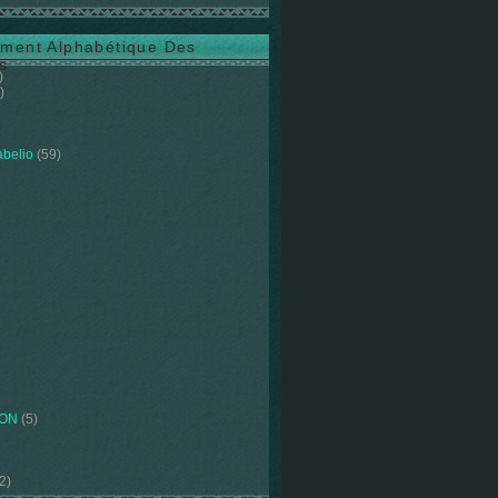
ment Alphabétique Des
s
)
)
abelio
(59)
ION
(5)
2)