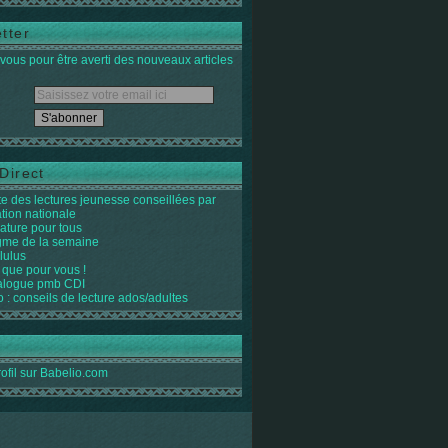
tter
ous pour être averti des nouveaux articles
Direct
ste des lectures jeunesse conseillées par
ation nationale
rature pour tous
igme de la semaine
lulus
 que pour vous !
alogue pmb CDI
o : conseils de lecture ados/adultes