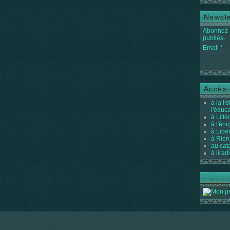
Newsle
Abonnez-v
publiés.
Email
Accès 
à la li
l'éduc
à Litté
à l'én
à Libel
à Rien
au cat
à lirad