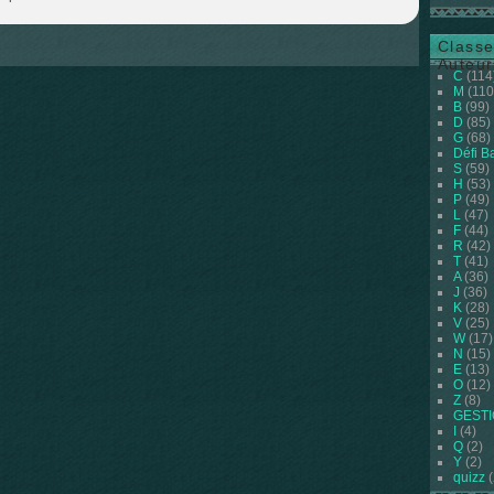
Classe
Auteur
C
(114
M
(110
B
(99)
D
(85)
G
(68)
Défi B
S
(59)
H
(53)
P
(49)
L
(47)
F
(44)
R
(42)
T
(41)
A
(36)
J
(36)
K
(28)
V
(25)
W
(17)
N
(15)
E
(13)
O
(12)
Z
(8)
GEST
I
(4)
Q
(2)
Y
(2)
quizz
(