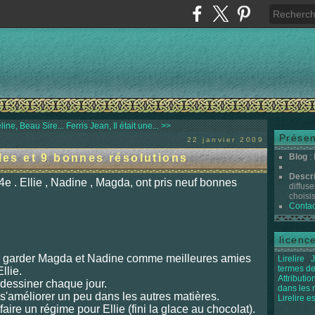
ine, Beau Sire...
Ferris Jean, Il était une... >>
Présen
22 janvier 2009
lles et 9 bonnes résolutions
Blog
:
Descr
en 4e . Ellie , Nadine , Magda, ont pris neuf bonnes
diffuse
choisis 
Contac
licenc
: garder
Magd
a et Nadine comme meilleures amies
Lirelire
J
termes de
Ellie.
Attributi
 dessine
r chaq
ue jour.
dans les
 s'améliorer un peu dans les autres matières.
Lirelire e
 faire un régime pour Ellie (fini la glace au chocolat).