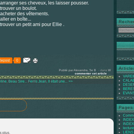
 arranger ses cheveux, les laisser pousser.
 trouver un boulot.
 acheter des vêtements.
 aller en boîte...
Reche
 trouver un petit
ami pour Ellie .
Repost
0
Articl
Publié par Alexandra, 5e B
-
dans
W
commenter cet article
…
VAREIL
CALABI
ine, Beau Sire...
Ferris Jean, Il était une... >>
DESER
BEREST
EVANS 
Pages
Commen
INDEX 
INDEX 
lecture
LIENS
s plus.