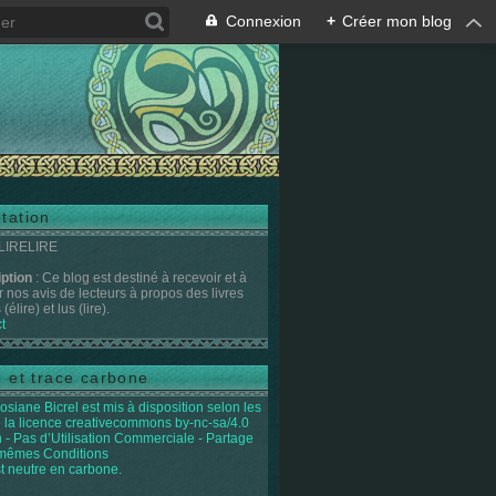
Connexion
+
Créer mon blog
tation
 LIRELIRE
iption
: Ce blog est destiné à recevoir et à
r nos avis de lecteurs à propos des livres
(élire) et lus (lire).
t
e et trace carbone
osiane Bicrel
est mis à disposition selon les
 la licence
creativecommons by-nc-sa/4.0
on - Pas d’Utilisation Commerciale - Partage
 mêmes Conditions
st neutre en carbone.