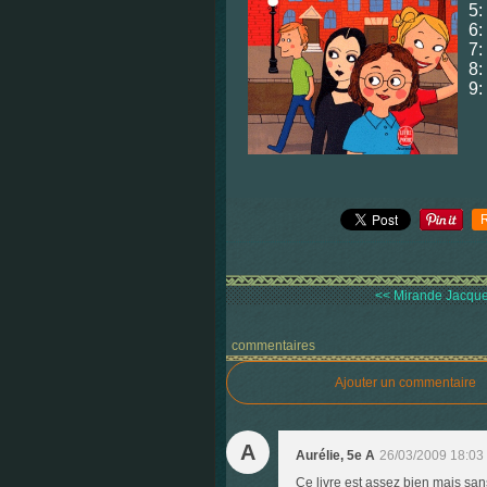
5:
6:
7:
8:
9:
<< Mirande Jacquel
commentaires
Ajouter un commentaire
A
Aurélie, 5e A
26/03/2009 18:03
Ce livre est assez bien mais san