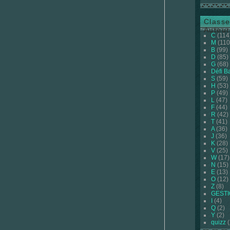
Classe
Auteur
C
(114
M
(110
B
(99)
D
(85)
G
(68)
Défi B
S
(59)
H
(53)
P
(49)
L
(47)
F
(44)
R
(42)
T
(41)
A
(36)
J
(36)
K
(28)
V
(25)
W
(17)
N
(15)
E
(13)
O
(12)
Z
(8)
GEST
I
(4)
Q
(2)
Y
(2)
quizz
(