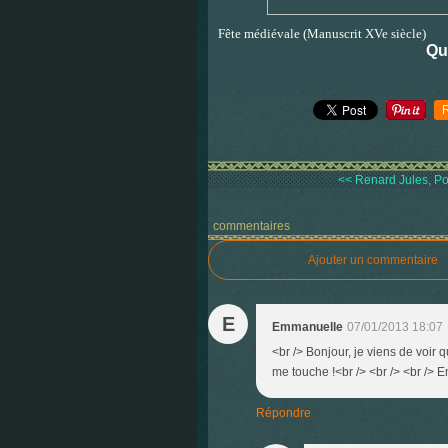
Fête médiévale (Manuscrit XVe siècle)
Que
<< Renard Jules, Poi
commentaires
Ajouter un commentaire
E
Emmanuelle
07/01/2013 18:07
<br /> Bonjour, je viens de voir
me touche !<br /> <br /> <br />
Répondre