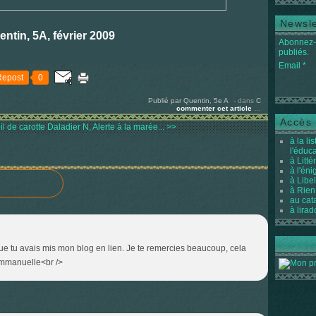
Newsle
ntin, 5A, février 2009
Abonnez-v
publiés.
Email
Repost
0
Publié par Quentin, 5e A
-
dans
C
commenter cet article
…
Accès 
l de carotte
Daladier N, Alerte à la marée... >>
à la li
l'éduc
à Litté
à l'én
à Libel
à Rien
au cat
à lirad
 que tu avais mis mon blog en lien. Je te remercies beaucoup, cela
 Emmanuelle<br />