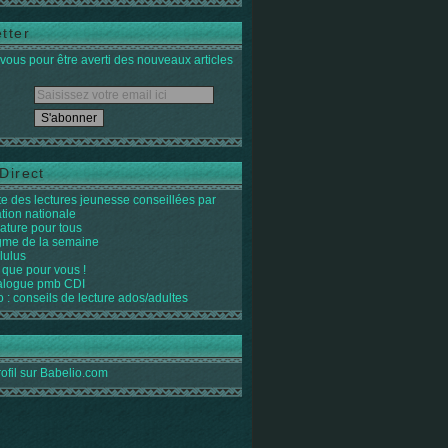
tter
ous pour être averti des nouveaux articles
Direct
ste des lectures jeunesse conseillées par
ation nationale
rature pour tous
igme de la semaine
lulus
 que pour vous !
alogue pmb CDI
o : conseils de lecture ados/adultes