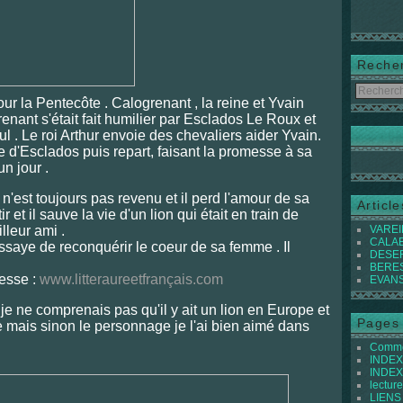
Reche
our la Pentecôte . Calogrenant , la reine et Yvain
enant s'était fait humilier par Esclados Le Roux et
seul . Le roi Arthur envoie des chevaliers aider Yvain.
 d'Esclados puis repart, faisant la promesse à sa
n jour .
l n'est toujours pas revenu et il perd l'amour de sa
Articl
 et il sauve la vie d'un lion qui était en train de
lleur ami .
VAREIL
CALABI
essaye de reconquérir le coeur de sa femme . Il
DESER
BEREST
esse :
www.litteraureetfrançais.com
EVANS 
r je ne comprenais pas qu'il y ait un lion en Europe et
Pages
le mais sinon le personnage je l'ai bien aimé dans
Commen
INDEX 
INDEX 
lecture
LIENS