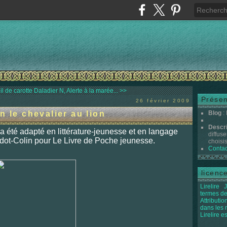
l de carotte
Daladier N, Alerte à la marée... >>
Présen
26 février 2009
n le chevalier au lion
Blog
:
Descr
 été adapté en littérature-jeunesse et en langage
diffuse
dot-Colin pour Le Livre de Poche jeunesse.
choisis 
Contac
licenc
Lirelire
J
termes de
Attributi
dans les
Lirelire e