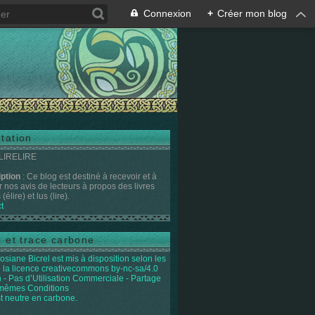
Connexion
+
Créer mon blog
tation
 LIRELIRE
iption
: Ce blog est destiné à recevoir et à
r nos avis de lecteurs à propos des livres
(élire) et lus (lire).
t
e et trace carbone
osiane Bicrel
est mis à disposition selon les
 la licence
creativecommons by-nc-sa/4.0
on - Pas d’Utilisation Commerciale - Partage
 mêmes Conditions
st neutre en carbone.