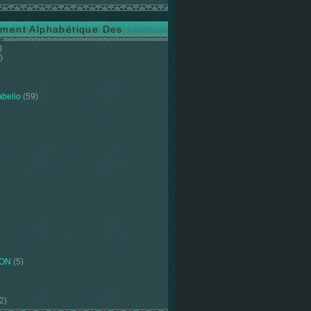
ment Alphabétique Des
s
)
)
abelio
(59)
ION
(5)
2)