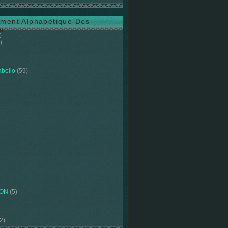
ment Alphabétique Des
s
)
)
abelio
(59)
ION
(5)
2)