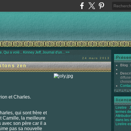
, Qui a volé...
Kinney Jeff, Journal d'un... >>
Présen
24 mars 2013
estons zen
Blog
:
Descr
diffuse
choisis 
Contac
ion et Charles.
licenc
Lirelire
J
termes de
harles, qui sont frère et
Attributi
st Camille, la meilleure
dans les
 avec son père car il a
Lirelire e
'aime pas sa nouvelle