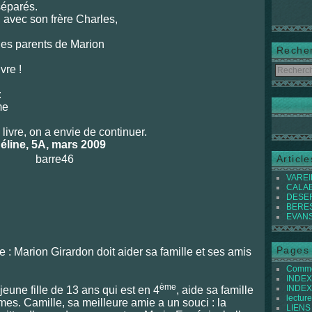
séparés.
, avec son frère Charles,
t les parents de Marion
Reche
ivre !
:
me
livre, on a envie de continuer.
éline, 5A, mars 2009
Articl
VAREIL
CALABI
DESER
BEREST
EVANS 
Pages
le : Marion Girardon doit aider sa famille et ses amis
Commen
INDEX 
ème
INDEX 
eune fille de 13 ans qui est en 4
, aide sa famille
lecture
mes. Camille, sa meilleure amie a un souci : la
LIENS