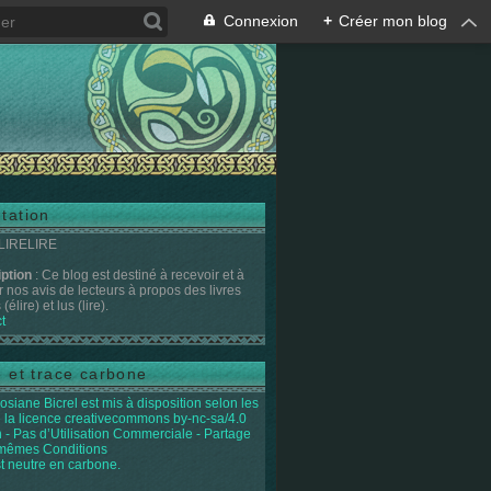
Connexion
+
Créer mon blog
tation
 LIRELIRE
iption
: Ce blog est destiné à recevoir et à
r nos avis de lecteurs à propos des livres
(élire) et lus (lire).
t
e et trace carbone
osiane Bicrel
est mis à disposition selon les
 la licence
creativecommons by-nc-sa/4.0
on - Pas d’Utilisation Commerciale - Partage
 mêmes Conditions
st neutre en carbone.