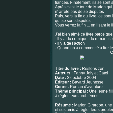
fiancée. Finalement, ils se sont 
Après c'est le tour de Marion qui
n' arrête pas de se disputer.
Puis, vers la fin du livre, ce son
qui se sont disputés....
Vous verrez la fin ... en lisant le l
J'ai bien aimé ce livre parce que
- Il y a du comique, du romantis
- Il y a de l'action
- Quand on a commencé à lire le 
C
Titre du livre :
Restons zen !
Auteurs :
Fanny Joly et Catel
Date :
28 octobre 2004
Éditeur :
Bayard Jeunesse
Genre :
Roman d'aventure
Thème principal :
Une jeune fil
à régler leurs problèmes.
Résumé :
Marion Girardon, une j
et ses amis à régler leurs problè