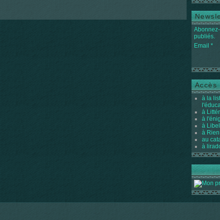
Newsle
Abonnez-v
publiés.
Email
Accès 
à la li
l'éduc
à Litté
à l'én
à Libel
à Rien
au cat
à lirad