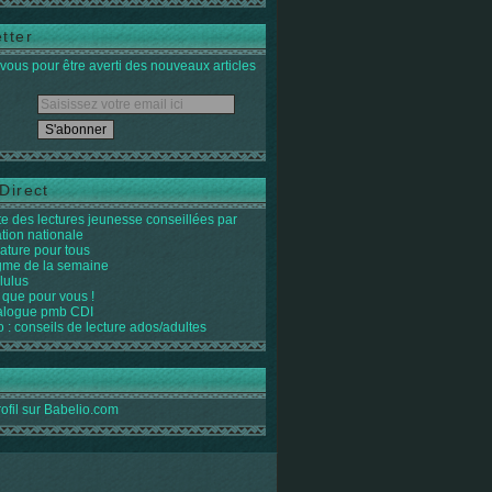
tter
ous pour être averti des nouveaux articles
Direct
ste des lectures jeunesse conseillées par
ation nationale
rature pour tous
igme de la semaine
lulus
 que pour vous !
alogue pmb CDI
o : conseils de lecture ados/adultes