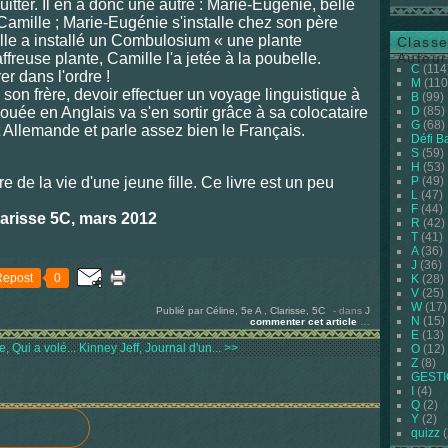
uitter. Il en a donc une autre : Marie-Eugénie, belle
Camille ; Marie-Eugénie s'installe chez son père
 elle a installé un Combulosium « une plante
Classe
freuse plante, Camille l'a jetée à la poubelle.
Auteur
C
(114
er dans l'ordre !
M
(110
son frère, devoir effectuer un voyage linguistique à
B
(99)
douée en Anglais va s'en sortir grâce à sa colocataire
D
(85)
G
(68)
est Allemande et parle assez bien le Français.
Défi B
S
(59)
H
(53)
oire de la vie d'une jeune fille. Ce livre est un peu
P
(49)
L
(47)
F
(44)
arisse 5C, mars 2012
R
(42)
T
(41)
A
(36)
J
(36)
Repost
0
K
(28)
V
(25)
W
(17)
Publié par Céline, 5e A , Clarisse, 5C
-
dans
J
N
(15)
commenter cet article
…
E
(13)
, Qui a volé...
Kinney Jeff, Journal d'un... >>
O
(12)
Z
(8)
GEST
I
(4)
Q
(2)
Y
(2)
quizz
(