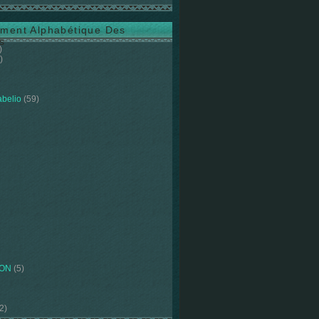
ment Alphabétique Des
s
)
)
abelio
(59)
ION
(5)
2)