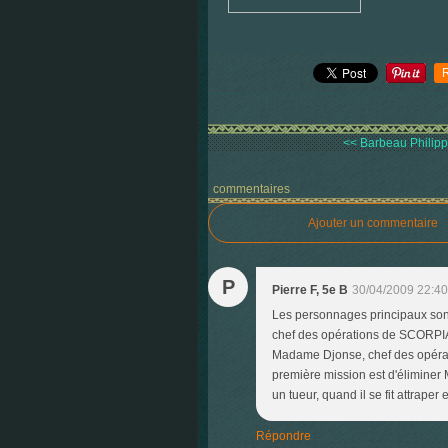
<< Barbeau Philippe
commentaires
Ajouter un commentaire
P
Pierre F, 5e B
30/04/2009 22:40
Les personnages principaux sont
chef des opérations de SCORPIA (
Madame Djonse, chef des opérati
première mission est d'éliminer M
un tueur, quand il se fit attraper 
Répondre