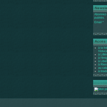
Newsle
Abonnez-v
publiés.
Email
Accès 
à la li
l'éduc
à Litté
à l'én
à Libel
à Rien
au cat
à lirad