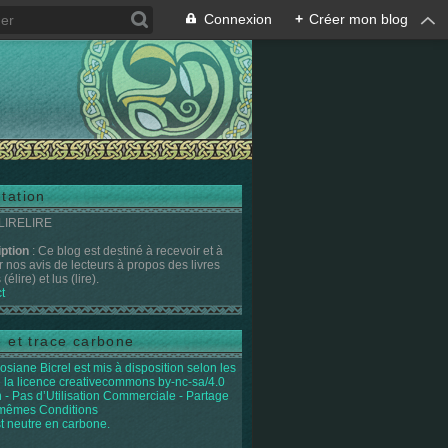
Connexion
+
Créer mon blog
tation
 LIRELIRE
iption
: Ce blog est destiné à recevoir et à
r nos avis de lecteurs à propos des livres
(élire) et lus (lire).
t
e et trace carbone
osiane Bicrel
est mis à disposition selon les
 la licence
creativecommons by-nc-sa/4.0
on - Pas d’Utilisation Commerciale - Partage
 mêmes Conditions
st neutre en carbone.