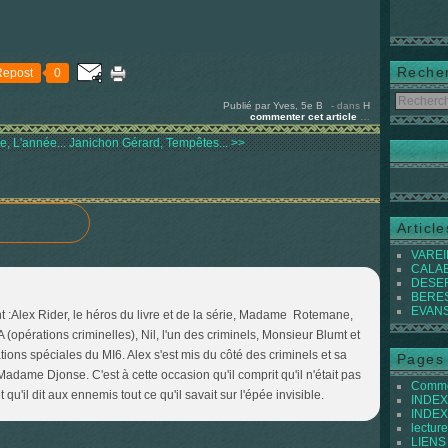
Reche
Repost
0
Publié par Yves, 5e B
-
dans
H
commenter cet article
…
, L'année...
Janichon Gérard, Tempêtes... >>
Articl
VAREIL
CALABI
DESER
BEREST
EVANS 
 :Alex Rider, le héros du livre et de la série, Madame Rotemane,
opérations criminelles), Nil, l'un des criminels, Monsieur Blumt et
ons spéciales du MI6. Alex s'est mis du côté des criminels et sa
Pages
adame Djonse. C'est à cette occasion qu'il comprit qu'il n'était pas
Commen
et qu'il dit aux ennemis tout ce qu'il savait sur l'épée invisible.
INDEX 
INDEX 
lecture
LIENS