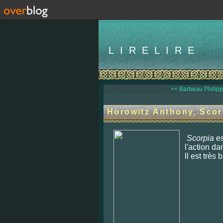
LIRELIRE
<< Barbeau Philippe
Horowitz Anthony, Scorp
Scorpia
es
l'actio
n dan
ll est très b