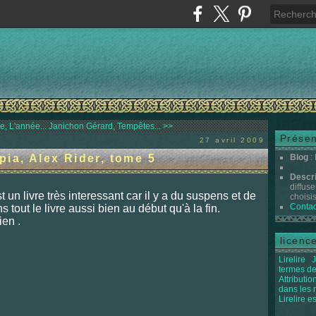
, L'année...
Janichon Gérard, Tempêtes... >>
Présen
27 avril 2009
ia, Alex Rider, tome 5
Blog
:
Descr
diffuse
t un livre très interessant car il y a du suspens et d
e
choisis 
Contac
s tout le
livre aussi bien au dé
but qu'à la fin.
ien .
licenc
Lirelire
J
termes de
Attributi
dans les
Lirelire e