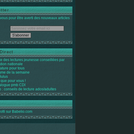
tter
ous pour être averti des nouveaux articles
Direct
ste des lectures jeunesse conseillées par
ation nationale
rature pour tous
igme de la semaine
lulus
 que pour vous !
alogue pmb CDI
o : conseils de lecture ados/adultes