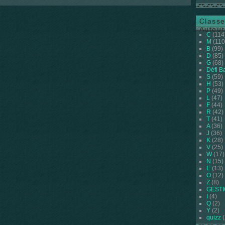
Classe
Auteur
C
(114
M
(110
B
(99)
D
(85)
G
(68)
Défi B
S
(59)
H
(53)
P
(49)
L
(47)
F
(44)
R
(42)
T
(41)
A
(36)
J
(36)
K
(28)
V
(25)
W
(17)
N
(15)
E
(13)
O
(12)
Z
(8)
GEST
I
(4)
Q
(2)
Y
(2)
quizz
(