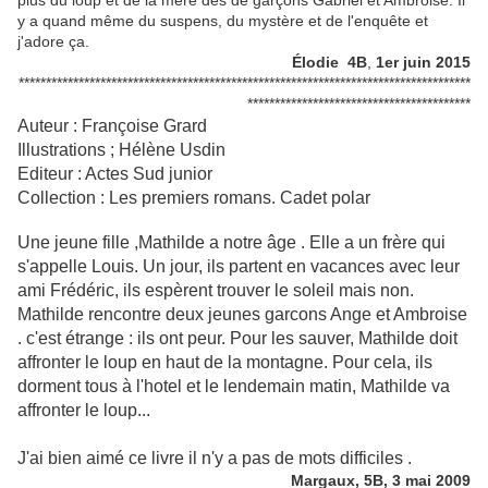
plus du loup et de la mère des de garçons Gabriel et Ambroise. Il
y a quand même du suspens, du mystère et de l'enquête et
j'adore ça.
Élodie 4B
,
1er juin 2015
***********************************************************************************
*****************************************
Auteur : Françoise Grard
Illustrations ; Hélène Usdin
Editeur : Actes Sud junior
Collection : Les premiers romans. Cadet polar
Une jeune fille ,Mathilde a notre âge . Elle a un frère qui
s'appelle Louis. Un jour, ils partent en vacances avec leur
ami Frédéric, ils espèrent trouver le soleil mais non.
Mathilde rencontre deux jeunes garcons Ange et Ambroise
. c'est étrange : ils ont peur. Pour les sauver, Mathilde doit
affronter le loup en haut de la montagne. Pour cela, ils
dorment tous à l'hotel et le lendemain matin, Mathilde va
affronter le loup...
J'ai bien aimé ce livre il n'y a pas de mots difficiles .
Margaux, 5B, 3 mai 2009