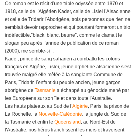
Ce roman est le récit d'une triple odyssée
entre 1870 et
1918, celle de l'Algérien Kader, celle de Lislei l'Alsacienne
et celle de Tridarir l'Aborigène, trois personnes que rien ne
semblait devoir rapprocher et qui pourtant formeront un trio
indéfectible,"black, blanc, beurre", comme le clamait le
slogan peu après l'année de publication de ce roman
.
(2000), me semble-t-il
Kader, prince de sang saharien a combattu les colons
français en Algérie, Lisleï, jeune orpheline alsacienne s'est
trouvée malgré elle mêlée à la sanglante Commune de
Paris, Tridarir, l'enfant du peuple ancien, jeune garçon
aborigène de
Tasmanie
a échappé au génocide mené par
les Européens sur son île et dans toute l'Australie.
Les hauts plateaux au Sud de l
'Algérie
, Paris, la prison de
La Rochelle, la
Nouvelle-Calédonie
,
la jungle du Sud de
la Tasmanie et enfin le
Queensland
, au Nord-Est de
l'Australie,
nos héros franchissent les mers et traversent