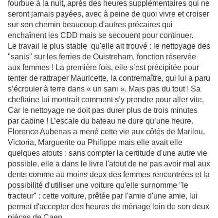
fourbue à la nuit, après des heures supplémentaires qui ne
seront jamais payées, avec à peine de quoi vivre et croiser
sur son chemin beaucoup d'autres précaires qui
enchaînent les CDD mais se secouent pour continuer.
Le travail le plus stable qu'elle ait trouvé : le nettoyage des
"sanis" sur les ferries de Ouistreham, fonction réservée
aux femmes !
La première fois, elle s’est précipitée pour
tenter de rattraper Mauricette, la contremaître, qui lui a paru
s’écrouler à terre dans « un sani ». Mais pas du tout ! Sa
cheftaine lui montrait comment s’y prendre pour aller vite.
Car le nettoyage ne doit pas durer plus de trois minutes
par cabine ! L’escale du bateau ne dure qu’une heure.
Florence Aubenas
a mené cette vie aux côtés
de Marilou,
Victoria, Marguerite ou Philippe
mais
elle avait elle
quelques atouts
: sans
compter la certitude d'une autre vie
possible, elle a dans le livre l'atout de ne pas avoir mal aux
dents comme au moins deux des femmes rencontrées et
la
possibilité d'utiliser une voiture qu'elle surnomme "le
tracteur" : cette voiture, prêtée par l'amie d'une amie, lui
permet d'accepter des heures de ménage loin de
son deux
pièces de Caen
.