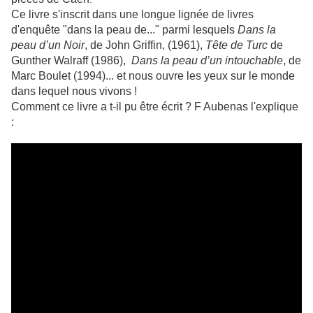
Ce livre s'inscrit dans une longue lignée de livres
d'enquête "dans la peau de..." parmi lesquels
Dans la
peau d’un Noir
, de John Griffin, (1961),
Tête de Turc
de
Gunther Walraff (1986),
Dans la peau d’un intouchable
, de
Marc Boulet (1994)... et nous ouvre les yeux sur le monde
dans lequel nous vivons !
Comment ce livre a t-il pu être écrit ? F Aubenas l'explique
: