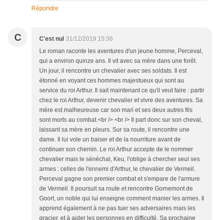
Répondre
C
C'est nul
31/12/2019 15:36
Le roman raconte les aventures d'un jeune homme, Perceval,
qui a environ quinze ans. Il vit avec sa mère dans une forêt.
Un jour, il rencontre un chevalier avec ses soldats. Il est
étonné en voyant ces hommes majestueux qui sont au
service du roi Arthur. Il sait maintenant ce qu'il veut faire : partir
chez le roi Arthur, devenir chevalier et vivre des aventures. Sa
mère est malheureuse car son mari et ses deux autres fils
sont morts au combat.<br /> <br /> Il part donc sur son cheval,
laissant sa mère en pleurs. Sur sa route, il rencontre une
dame. Il lui vole un baiser et de la nourriture avant de
continuer son chemin. Le roi Arthur accepte de le nommer
chevalier mais le sénéchal, Keu, l'oblige à chercher seul ses
armes : celles de l'ennemi d'Arthur, le chevalier de Vermeil.
Perceval gagne son premier combat et s'empare de l'armure
de Vermeil. Il poursuit sa route et rencontre Gornemont de
Goort, un noble qui lui enseigne comment manier les armes. Il
apprend également à ne pas tuer ses adversaires mais les
gracier, et à aider les personnes en difficulté. Sa prochaine