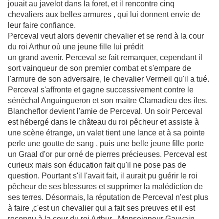
jouait au javelot dans la foret, et il rencontre cinq
chevaliers aux belles armures , qui lui donnent envie de
leur faire confiance.
Perceval veut alors devenir chevalier et se rend à la cour
du roi Arthur où une jeune fille lui prédit
un grand avenir. Perceval se fait remarquer, cependant il
sort vainqueur de son premier combat et s'empare de
l'armure de son adversaire, le chevalier Vermeil qu'il a tué.
Perceval s'affronte et gagne successivement contre le
sénéchal Anguingueron et son maitre Clamadieu des iles.
Blancheflor devient l'amie de Perceval. Un soir Perceval
est hébergé dans le château du roi pêcheur et assiste à
une scène étrange, un valet tient une lance et à sa pointe
perle une goutte de sang , puis une belle jeune fille porte
un Graal d'or pur orné de pierres précieuses. Perceval est
curieux mais son éducation fait qu'il ne pose pas de
question. Pourtant s'il l'avait fait, il aurait pu guérir le roi
pêcheur de ses blessures et supprimer la malédiction de
ses terres. Désormais, la réputation de Perceval n'est plus
à faire ,c'est un chevalier qui a fait ses preuves et il est
reconnu à la cour du roi Arthur . Monseigneur Gauvain