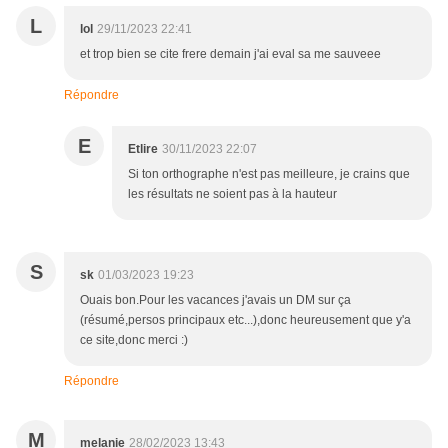
L
lol
29/11/2023 22:41
et trop bien se cite frere demain j'ai eval sa me sauveee
Répondre
E
Etlire
30/11/2023 22:07
Si ton orthographe n'est pas meilleure, je crains que
les résultats ne soient pas à la hauteur
S
sk
01/03/2023 19:23
Ouais bon.Pour les vacances j'avais un DM sur ça
(résumé,persos principaux etc...),donc heureusement que y'a
ce site,donc merci :)
Répondre
M
melanie
28/02/2023 13:43