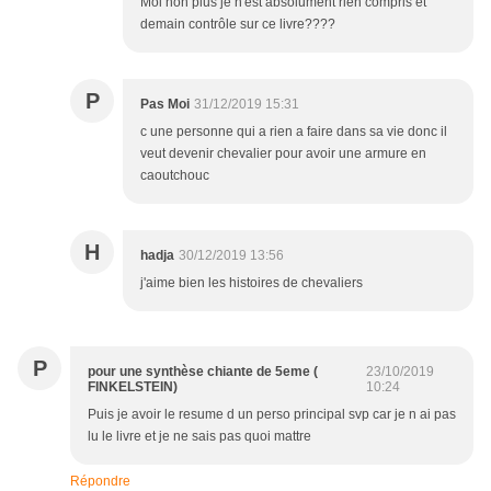
Moi non plus je n'est absolument rien compris et
demain contrôle sur ce livre????
P
Pas Moi
31/12/2019 15:31
c une personne qui a rien a faire dans sa vie donc il
veut devenir chevalier pour avoir une armure en
caoutchouc
H
hadja
30/12/2019 13:56
j'aime bien les histoires de chevaliers
P
pour une synthèse chiante de 5eme (
23/10/2019
FINKELSTEIN)
10:24
Puis je avoir le resume d un perso principal svp car je n ai pas
lu le livre et je ne sais pas quoi mattre
Répondre