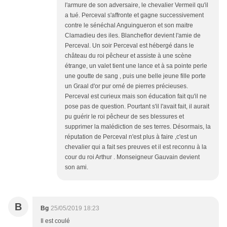
l'armure de son adversaire, le chevalier Vermeil qu'il
a tué. Perceval s'affronte et gagne successivement
contre le sénéchal Anguingueron et son maitre
Clamadieu des iles. Blancheflor devient l'amie de
Perceval. Un soir Perceval est hébergé dans le
château du roi pêcheur et assiste à une scène
étrange, un valet tient une lance et à sa pointe perle
une goutte de sang , puis une belle jeune fille porte
un Graal d'or pur orné de pierres précieuses.
Perceval est curieux mais son éducation fait qu'il ne
pose pas de question. Pourtant s'il l'avait fait, il aurait
pu guérir le roi pêcheur de ses blessures et
supprimer la malédiction de ses terres. Désormais, la
réputation de Perceval n'est plus à faire ,c'est un
chevalier qui a fait ses preuves et il est reconnu à la
cour du roi Arthur . Monseigneur Gauvain devient
son ami.
B
Bg
25/05/2019 18:23
Il est coulé