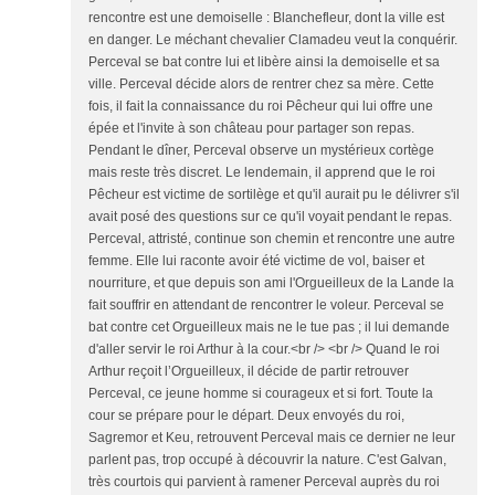
rencontre est une demoiselle : Blanchefleur, dont la ville est
en danger. Le méchant chevalier Clamadeu veut la conquérir.
Perceval se bat contre lui et libère ainsi la demoiselle et sa
ville. Perceval décide alors de rentrer chez sa mère. Cette
fois, il fait la connaissance du roi Pêcheur qui lui offre une
épée et l'invite à son château pour partager son repas.
Pendant le dîner, Perceval observe un mystérieux cortège
mais reste très discret. Le lendemain, il apprend que le roi
Pêcheur est victime de sortilège et qu'il aurait pu le délivrer s'il
avait posé des questions sur ce qu'il voyait pendant le repas.
Perceval, attristé, continue son chemin et rencontre une autre
femme. Elle lui raconte avoir été victime de vol, baiser et
nourriture, et que depuis son ami l'Orgueilleux de la Lande la
fait souffrir en attendant de rencontrer le voleur. Perceval se
bat contre cet Orgueilleux mais ne le tue pas ; il lui demande
d'aller servir le roi Arthur à la cour.<br /> <br /> Quand le roi
Arthur reçoit l’Orgueilleux, il décide de partir retrouver
Perceval, ce jeune homme si courageux et si fort. Toute la
cour se prépare pour le départ. Deux envoyés du roi,
Sagremor et Keu, retrouvent Perceval mais ce dernier ne leur
parlent pas, trop occupé à découvrir la nature. C'est Galvan,
très courtois qui parvient à ramener Perceval auprès du roi