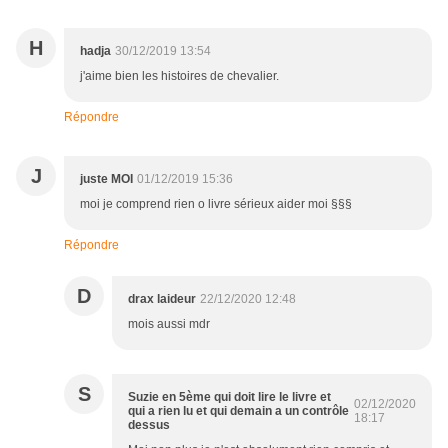
H
hadja
30/12/2019 13:54
j'aime bien les histoires de chevalier.
Répondre
J
juste MOI
01/12/2019 15:36
moi je comprend rien o livre sérieux aider moi §§§
Répondre
D
drax laideur
22/12/2020 12:48
mois aussi mdr
S
Suzie en 5ème qui doit lire le livre et
02/12/2020
qui a rien lu et qui demain a un contrôle
18:17
dessus