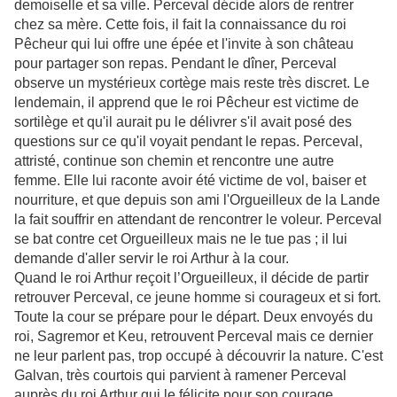
demoiselle et sa ville. Perceval décide alors de rentrer
chez sa mère. Cette fois, il fait la connaissance du roi
Pêcheur qui lui offre une épée et l'invite à son château
pour partager son repas. Pendant le dîner, Perceval
observe un mystérieux cortège mais reste très discret. Le
lendemain, il apprend que le roi Pêcheur est victime de
sortilège et qu'il aurait pu le délivrer s'il avait posé des
questions sur ce qu'il voyait pendant le repas. Perceval,
attristé, continue son chemin et rencontre une autre
femme. Elle lui raconte avoir été victime de vol, baiser et
nourriture, et que depuis son ami l'Orgueilleux de la Lande
la fait souffrir en attendant de rencontrer le voleur. Perceval
se bat contre cet Orgueilleux mais ne le tue pas ; il lui
demande d'aller servir le roi Arthur à la cour.
Quand le roi Arthur reçoit l’Orgueilleux, il décide de partir
retrouver Perceval, ce jeune homme si courageux et si fort.
Toute la cour se prépare pour le départ. Deux envoyés du
roi, Sagremor et Keu, retrouvent Perceval mais ce dernier
ne leur parlent pas, trop occupé à découvrir la nature. C'est
Galvan, très courtois qui parvient à ramener Perceval
auprès du roi Arthur qui le félicite pour son courage.