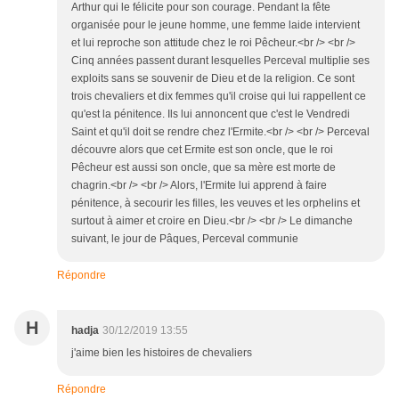
Arthur qui le félicite pour son courage. Pendant la fête
organisée pour le jeune homme, une femme laide intervient
et lui reproche son attitude chez le roi Pêcheur.<br /> <br />
Cinq années passent durant lesquelles Perceval multiplie ses
exploits sans se souvenir de Dieu et de la religion. Ce sont
trois chevaliers et dix femmes qu'il croise qui lui rappellent ce
qu'est la pénitence. Ils lui annoncent que c'est le Vendredi
Saint et qu'il doit se rendre chez l'Ermite.<br /> <br /> Perceval
découvre alors que cet Ermite est son oncle, que le roi
Pêcheur est aussi son oncle, que sa mère est morte de
chagrin.<br /> <br /> Alors, l'Ermite lui apprend à faire
pénitence, à secourir les filles, les veuves et les orphelins et
surtout à aimer et croire en Dieu.<br /> <br /> Le dimanche
suivant, le jour de Pâques, Perceval communie
Répondre
H
hadja
30/12/2019 13:55
j'aime bien les histoires de chevaliers
Répondre