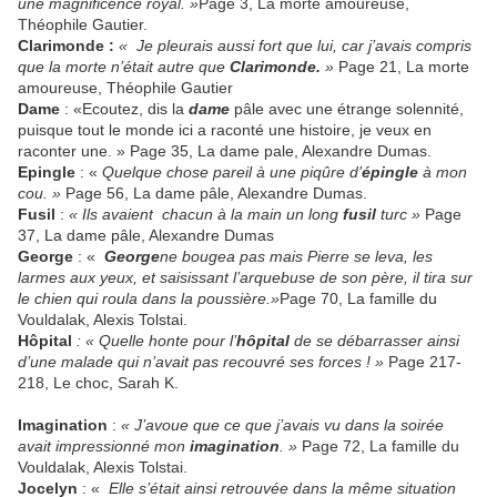
une magnificence royal. »
Page 3, La morte amoureuse,
Théophile Gautier.
Clarimonde
:
« Je pleurais aussi fort que lui, car j’avais compris
que la morte n’était autre que
Clarimonde.
»
Page 21, La morte
amoureuse, Théophile Gautier
Dame
: «Ecoutez, dis la
dame
pâle avec une étrange solennité,
puisque tout le monde ici a raconté une histoire, je veux en
raconter une. » Page 35, La dame pale, Alexandre Dumas.
Epingle
: «
Quelque chose pareil à une piqûre d’
épingle
à mon
cou. »
Page 56, La dame pâle, Alexandre Dumas.
Fusil
:
« Ils avaient chacun à la main un long
fusil
turc »
Page
37, La dame pâle, Alexandre Dumas
George
: «
George
ne bougea pas mais Pierre se leva, les
larmes aux yeux, et saisissant l’arquebuse de son père, il tira sur
le chien qui roula dans la poussière.»
Page 70, La famille du
Vouldalak, Alexis Tolstai.
Hôpital
: « Quelle honte pour l’
hôpital
de se débarrasser ainsi
d’une malade qui n’avait pas recouvré ses forces ! »
Page 217-
218, Le choc, Sarah K.
Imagination
:
« J’avoue que ce que j’avais vu dans la soirée
avait impressionné mon
imagination
. »
Page 72, La famille du
Vouldalak, Alexis Tolstai.
Jocelyn
: «
Elle s’était ainsi retrouvée dans la même situation