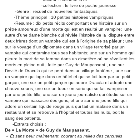
-collection : le livre de poche jeunesse
-Genre : recueil de nouvelles fantastiques
-Thème principal : 10 petites histoires vampiriques
-Résumé : dix petits récits comportant une histoire sur un
prêtre amoureux d’une morte qui est en réalité un vampire; une
autre d’une dame blanche qui révèle l’histoire de la dispute entre
deux frères dont un vampire qui est à l’origine de sa pâleur ; une
sur le voyage d’un diplomate dans un village terrorisé par un
vampire qui contamine tous ses habitants; une sur un homme qui
pleure la mort de sa femme dans un cimetière où se réveillent les
morts en pleine nuit ; faite par Guy de Maupassant , une sur
l’invité de Dracula qui se perd dans un village fantôme ; une sur
un vampire qui loge dans un hôtel et qui se fait tuer par un petit
garçon, une sur un petit garçon qui adore Dracula et adopte une
chauve-souris, une sur un tueur en série qui se fait vampiriser
par une petite fille, une sur un jeune journaliste qui étudie sur un
vampire qui massacre des gens, et une sur une jeune fille qui
adore un certain liquide rouge puis qui fait un malaise dans un
restaurant et se retrouve à l’hôpital et toutes les nuits, boit le
sang des patients.
-Extraits choisis :
De « La Morte » de Guy de Maupassant.
«
Et sans peur maintenant, courant au milieu des cercueils