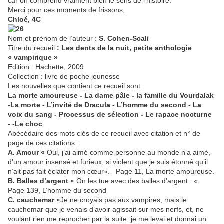
car on comprend vraiment bien le sens de l'histoire.
Merci pour ces moments de frissons,
Chloé, 4C
Nom et prénom de l’auteur :
S. Cohen-Scali
Titre du recueil
: Les dents de la nuit, petite anthologie
« vampirique »
Edition : Hachette, 2009
Collection : livre de poche jeunesse
Les nouvelles que contient ce recueil sont :
La morte amoureuse - La dame pâle - la famille du Vourdalak
-La morte - L’invité de Dracula - L’homme du second - La
voix du sang - Processus de sélection - Le rapace nocturne
- -Le choc
Abécédaire des mots clés de ce recueil avec citation et n° de
page de ces citations :
A. Amour «
Oui, j’ai aimé comme personne au monde n’a aimé,
d’un amour insensé et furieux, si violent que je suis étonné qu’il
n’ait pas fait éclater mon cœur». Page 11, La morte amoureuse.
B. Balles d’argent «
On les tue avec des balles d’argent. «
Page 139, L’homme du second
C. cauchemar «
Je ne croyais pas aux vampires, mais le
cauchemar que je venais d’avoir agissait sur mes nerfs, et, ne
voulant rien me reprocher par la suite, je me levai et donnai un