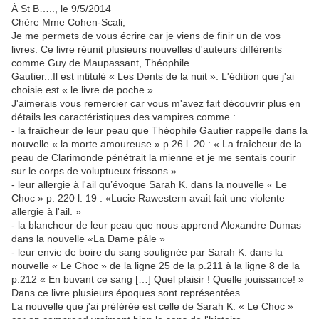
À St B….., le 9/5/2014
Chère Mme Cohen-Scali,
Je me permets de vous écrire car je viens de finir un de vos
livres. Ce livre réunit plusieurs nouvelles d'auteurs différents
comme Guy de Maupassant, Théophile
Gautier...Il est intitulé « Les Dents de la nuit ». L'édition que j'ai
choisie est « le livre de poche ».
J'aimerais vous remercier car vous m'avez fait découvrir plus en
détails les caractéristiques des vampires comme :
- la fraîcheur de leur peau que Théophile Gautier rappelle dans la
nouvelle « la morte amoureuse » p.26 l. 20 : « La fraîcheur de la
peau de Clarimonde pénétrait la mienne et je me sentais courir
sur le corps de voluptueux frissons.»
- leur allergie à l'ail qu’évoque Sarah K. dans la nouvelle « Le
Choc » p. 220 l. 19 : «Lucie Rawestern avait fait une violente
allergie à l'ail. »
- la blancheur de leur peau que nous apprend Alexandre Dumas
dans la nouvelle «La Dame pâle »
- leur envie de boire du sang soulignée par Sarah K. dans la
nouvelle « Le Choc » de la ligne 25 de la p.211 à la ligne 8 de la
p.212 « En buvant ce sang […] Quel plaisir ! Quelle jouissance! »
Dans ce livre plusieurs époques sont représentées...
La nouvelle que j'ai préférée est celle de Sarah K. « Le Choc »