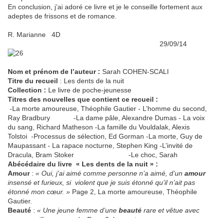
En conclusion, j’ai adoré ce livre et je le conseille fortement aux
adeptes de frissons et de romance.
R. Marianne 4D
29/09/14
Nom et prénom de l’auteur
:
Sarah COHEN-SCALI
Titre du recueil
: Les dents de la nuit
Collection :
Le livre de poche-jeunesse
Titres des nouvelles que contient ce recueil :
-La morte amoureuse, Théophile Gautier - L’homme du second,
Ray Bradbury -La dame pâle, Alexandre Dumas - La voix
du sang, Richard Matheson -La famille du Vouldalak, Alexis
Tolstoi -Processus de sélection, Ed Gorman -La morte, Guy de
Maupassant - La rapace nocturne, Stephen King -L’invité de
Dracula, Bram Stoker -Le choc, Sarah
Abécédaire du livre « Les dents de la nuit » :
Amour
:
« Oui, j’ai aimé comme personne n’a aimé, d’un
amour
insensé et furieux, si violent que je suis étonné qu’il n’ait pas
étonné mon cœur. »
Page 2, La morte amoureuse, Théophile
Gautier.
Beauté
:
« Une jeune femme d’une
beauté
rare et vêtue avec