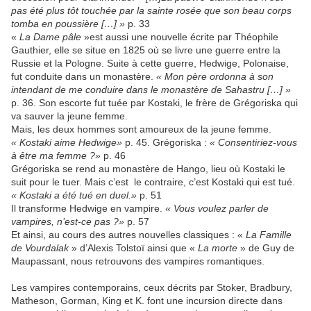
pas été plus tôt touchée par la sainte rosée que son beau corps
tomba en poussière […] »
p. 33
«
La Dame pâle
»est aussi une nouvelle écrite par Théophile
Gauthier, elle se situe en 1825 où se livre une guerre entre la
Russie et la Pologne. Suite à cette guerre, Hedwige, Polonaise,
fut conduite dans un monastère.
« Mon père ordonna à son
intendant de me conduire dans le monastère de Sahastru […] »
p. 36. Son escorte fut tuée par Kostaki, le frère de Grégoriska qui
va sauver la jeune femme.
Mais, les deux hommes sont amoureux de la jeune femme.
« Kostaki aime Hedwige»
p. 45. Grégoriska :
« Consentiriez-vous
à être ma femme ?»
p. 46
Grégoriska se rend au monastère de Hango, lieu où Kostaki le
suit pour le tuer. Mais c’est le contraire, c’est Kostaki qui est tué.
« Kostaki a été tué en duel.»
p. 51
Il transforme Hedwige en vampire.
« Vous voulez parler de
vampires, n’est-ce pas ?»
p. 57
Et ainsi, au cours des autres nouvelles classiques : «
La Famille
de Vourdalak
» d’Alexis Tolstoï ainsi que «
La morte
» de Guy de
Maupassant, nous retrouvons des vampires romantiques.
Les vampires contemporains, ceux décrits par Stoker, Bradbury,
Matheson, Gorman, King et K. font une incursion directe dans