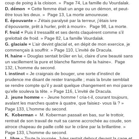
coup de poing à la cloison. » Page 74, La famille du Vourdalak.
D. démon «
Cette femme était un ange ou un démon, et peut-
être tous les deux. »
Page 13, La morte amoureuse.
E. épouvante
« J’étais paralysé par la terreur, j’étais ivre
d’épouvante, prêt à hurler, prêt à mourir». Page 98, La morte.
F. froid «
Puis il tressaillit et ses dents claquèrent comme s’il
grelottait de froid. » Page 82, La famille Vourdalak.
G. glaciale «
L’air devint glacial et, en dépit de mon exercice, je
commençais à souffrir. » Page 110, L’invité de Dracula.
H. haine
« Douglas sentait brûler en lui, claire d’une beauté sans
un vacillement la pure et blanche flamme de la haine». Page
132, L’homme du second.
I. instinct
« Je craignais de bouger, une sorte d’instinct de
prudence me disant de rester tranquille ; mais la brute semblait
se rendre compte qu’il y avait quelque changement en moi parce
qu’elle souleva la tête. » Page 116, L’invité de Dracula.
J. jeune homme
« - Jeune homme ! cria-t-il, courant toujours,
avalant les marches quatre à quatre, que faisiez- vous là ? »
Page 133, L’homme du second.
K. Koberman
« M. Koberman passait en bas, sur le trottoir,
rentrait de son travail de nuit sa canne accrochée au coude, son
atroce chapeau de paille collé sur le crâne par la brillantine. »
Page 133, L’homme du second.
L. libre
« Toute la journée, Jules restait debout devant la cage et,