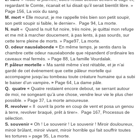
regardant le Comte, ricanait et lui disait qu’il serait bientôt libre. »
Page 156, La voix du sang.
M. mort «
Elle mourut, je me rappelle très bien son petit soupir,
son petit soupir si faible, le dernier». Page 94, La morte.
N. nuit
« Quand la nuit fut noire, très noire, je quittai mon refuge
et me mit à marcher doucement, à pas lents, à pas sourds, sur
cette terre pleine de morts. » Page97, La morte.
O. odeur nauséabonde «
En même temps, je sentis dans la
chambre cette odeur nauséabonde que répandent d’ordinaire les
caveaux mal fermés. » Page 88, La famille Vourdalak.
P. pâleur mortelle
« Ma santé même s’est rétablie, et je n’ai
gardé de cet événement que cette pâleur mortelle qui
accompagne jusqu’au tombeau toute créature humaine qui a subi
le baiser d’un vampire
. »
Page 64, La dame pâle.
Q. quatre «
Quatre restaient encore debout, se serrant autour
de moi, ne songeant qu’à une chose, vendre leur vie le plus cher
possible. » Page 37, La morte amoureuse.
R. revolver
« Il ouvrit la porte en coup de vent et posa un genou
à terre, revolver braqué, prêt à tirer». Page 167, Processus de
sélection.
S. souvenir «
Oh ! Le souvenir ! Le souvenir ! Miroir douloureux,
miroir brûlant, miroir vivant, miroir horrible qui fait souffrir toutes
les tortures » page 95, La morte.