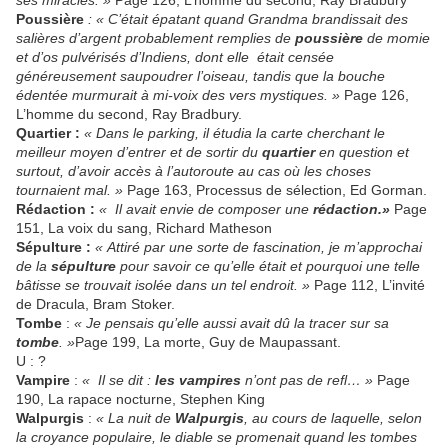
Poussière
: « C’était épatant quand Grandma brandissait des
salières d’argent probablement remplies de
poussière
de momie
et d’os pulvérisés d’Indiens, dont elle était censée
généreusement saupoudrer l’oiseau, tandis que la bouche
édentée murmurait à mi-voix des vers mystiques. »
Page 126,
L’homme du second, Ray Bradbury.
Quartier :
« Dans le parking, il étudia la carte cherchant le
meilleur moyen d’entrer et de sortir du
quartier
en question et
surtout, d’avoir accès à l’autoroute au cas où les choses
tournaient mal. »
Page 163, Processus de sélection, Ed Gorman.
Rédaction :
« Il avait envie de composer une
rédaction.»
Page
151, La voix du sang, Richard Matheson
Sépulture :
« Attiré par une sorte de fascination, je m’approchai
de la
sépulture
pour savoir ce qu’elle était et pourquoi une telle
bâtisse se trouvait isolée dans un tel endroit. »
Page 112, L’invité
de Dracula, Bram Stoker.
Tombe
:
« Je pensais qu’elle aussi avait dû la tracer sur sa
tombe
. »
Page 199, La morte, Guy de Maupassant.
U : ?
Vampire
:
« Il se dit :
les vampires
n’ont pas de refl… »
Page
190, La rapace nocturne, Stephen King
Walpurgis
:
« La nuit de
Walpurgis
, au cours de laquelle, selon
la croyance populaire, le diable se promenait quand les tombes