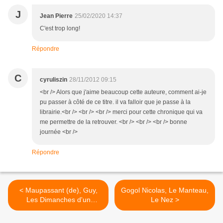
J
Jean Pierre
25/02/2020 14:37
C'est trop long!
Répondre
C
cyruliszin
28/11/2012 09:15
<br /> Alors que j'aime beaucoup cette auteure, comment ai-je
pu passer à côté de ce titre. il va falloir que je passe à la
librairie.<br /> <br /> <br /> merci pour cette chronique qui va
me permettre de la retrouver. <br /> <br /> <br /> bonne
journée <br />
Répondre
< Maupassant (de), Guy,
Gogol Nicolas, Le Manteau,
Les Dimanches d'un
Le Nez >
bourgeois de Paris