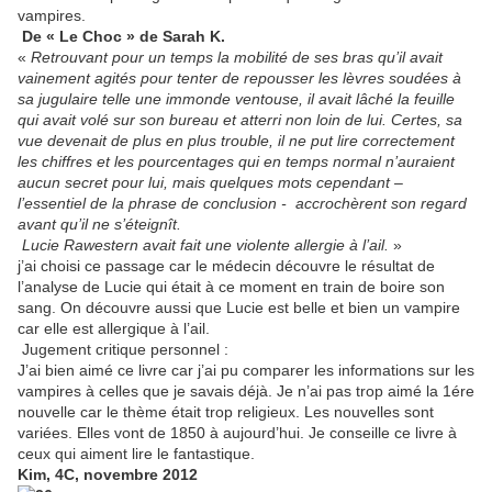
vampires.
De « Le Choc » de Sarah K.
«
Retrouvant pour un temps la mobilité de ses bras qu’il avait
vainement agités pour tenter de repousser les lèvres soudées à
sa jugulaire telle une immonde ventouse, il avait lâché la feuille
qui avait volé sur son bureau et atterri non loin de lui. Certes, sa
vue devenait de plus en plus trouble, il ne put lire correctement
les chiffres et les pourcentages qui en temps normal n’auraient
aucun secret pour lui, mais quelques mots cependant –
l’essentiel de la phrase de conclusion -
accrochèrent son regard
avant qu’il ne s’éteignît.
Lucie Rawestern avait fait une violente allergie à l’ail.
»
j’ai choisi ce passage car le médecin découvre le résultat de
l’analyse de Lucie qui était à ce moment en train de boire son
sang. On découvre aussi que Lucie est belle et bien un vampire
car elle est allergique à l’ail.
Jugement critique personnel :
J’ai bien aimé ce livre car j’ai pu comparer les informations sur les
vampires à celles que je savais déjà. Je n’ai pas trop aimé la 1ére
nouvelle car le thème était trop religieux. Les nouvelles sont
variées. Elles vont de 1850 à aujourd’hui. Je conseille ce livre à
ceux qui aiment lire le fantastique.
Kim, 4C, novembre 2012