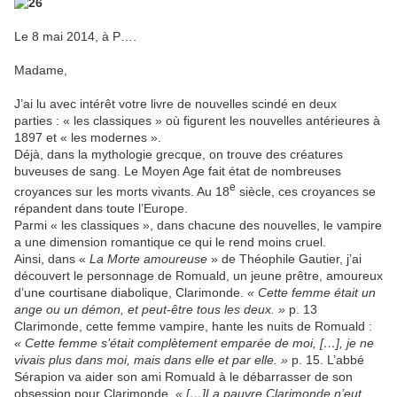
Le 8 mai 2014, à P….
Madame,
J’ai lu avec intérêt votre livre de nouvelles scindé en deux
parties : « les classiques » où figurent les nouvelles antérieures à
1897 et « les modernes ».
Déjà, dans la mythologie grecque, on trouve des créatures
buveuses de sang. Le Moyen Age fait état de nombreuses
e
croyances sur les morts vivants. Au 18
siècle, ces croyances se
répandent dans toute l’Europe.
Parmi « les classiques », dans chacune des nouvelles, le vampire
a une dimension romantique ce qui le rend moins cruel.
Ainsi, dans «
La Morte amoureuse
» de Théophile Gautier, j’ai
découvert le personnage de Romuald, un jeune prêtre, amoureux
d’une courtisane diabolique, Clarimonde.
« Cette femme était un
ange ou un démon, et peut-être tous les deux. »
p. 13
Clarimonde, cette femme vampire, hante les nuits de Romuald :
« Cette femme s’était complètement emparée de moi, […], je ne
vivais plus dans moi, mais dans elle et par elle. »
p. 15. L’abbé
Sérapion va aider son ami Romuald à le débarrasser de son
obsession pour Clarimonde.
« […]La pauvre Clarimonde n’eut