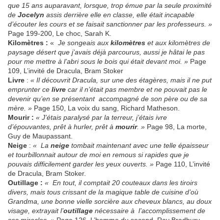
que 15 ans auparavant, lorsque, trop émue par la seule proximité
de
Jocelyn
assis derrière elle en classe, elle était incapable
d’écouter les cours et se faisait sanctionner par les professeurs. »
Page 199-200, Le choc, Sarah K.
Kilomètres :
«
Je songeais aux
kilomètres
et aux kilomètres de
paysage désert que j’avais déjà parcourus, aussi je hâtai le pas
pour me mettre à l’abri sous le bois qui était devant moi. »
Page
109, L’invité de Dracula, Bram Stoker
Livre
:
« Il découvrit Dracula, sur une des étagères, mais il ne put
emprunter ce
livre
car il n’était pas membre et ne pouvait pas le
devenir qu’en se présentant accompagné de son père ou de sa
mère. »
Page 150, La voix du sang, Richard Matheson.
Mourir :
« J’étais paralysé par la terreur, j’étais ivre
d’épouvantes, prêt à hurler, prêt à
mourir
. »
Page 98, La morte,
Guy de Maupassant.
Neige
:
« La
neige
tombait maintenant avec une telle épaisseur
et tourbillonnait autour de moi en remous si rapides que je
pouvais difficilement garder les yeux ouverts. »
Page 110, L’invité
de Dracula, Bram Stoker.
Outillage :
« En tout, il comptait 20 couteaux dans les tiroirs
divers, mais tous crissant de la magique table de cuisine d’où
Grandma, une bonne vielle sorcière aux cheveux blancs, au doux
visage, extrayait l’
outillage
nécessaire à l’accomplissement de
ses miracles. »
Page 126, L’homme du second, Ray Bradbury