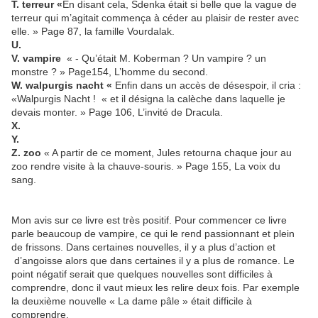
T. terreur «
En disant cela, Sdenka était si belle que la vague de
terreur qui m’agitait commença à céder au plaisir de rester avec
elle. » Page 87, la famille Vourdalak.
U.
V. vampire
« - Qu’était M. Koberman ? Un vampire ? un
monstre ? » Page154, L’homme du second.
W. walpurgis nacht «
Enfin dans un accès de désespoir, il cria :
«Walpurgis Nacht ! « et il désigna la calèche dans laquelle je
devais monter. » Page 106, L’invité de Dracula.
X.
Y.
Z. zoo
« A partir de ce moment, Jules retourna chaque jour au
zoo rendre visite à la chauve-souris. » Page 155, La voix du
sang.
Mon avis sur ce livre est très positif. Pour commencer ce livre
parle beaucoup de vampire, ce qui le rend passionnant et plein
de frissons. Dans certaines nouvelles, il y a plus d’action et
d’angoisse alors que dans certaines il y a plus de romance. Le
point négatif serait que quelques nouvelles sont difficiles à
comprendre, donc il vaut mieux les relire deux fois. Par exemple
la deuxième nouvelle « La dame pâle » était difficile à
comprendre.