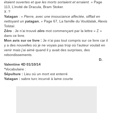
étaient ouvertes et que les morts sortaient et erraient. »
Page
113, L’invité de Dracula, Bram Stoker.
X :?
Yatagan
:
« Pierre, avec une insouciance affectée, sifflait en
nettoyant un
yatagan.
»
Page 67, La famille du Vouldalak, Alexis
Tolstaï.
Zéro
: Je n’ai trouvé
zéro
mot commençant par la lettre « Z »
dans ce livre.
Mon avis sur ce livre :
Je n’ai pas tout compris sur ce livre car il
y a des nouvelles où je ne voyais pas trop où l’auteur voulait en
venir mais j’ai aimé quand il y avait des surprises, des
rebondissements.
D.
Valentine 4D 01/10/14
*Vocabulaire :
Sépulture :
Lieu où un mort est enterré
Yatagan :
sabre
turc
incurvé
à
lame
courte