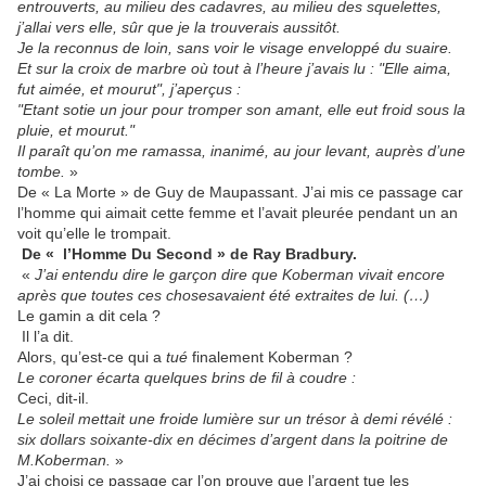
entrouverts, au milieu des cadavres, au milieu des squelettes,
j’allai vers elle, sûr que je la trouverais aussitôt.
Je la reconnus de loin, sans voir le visage enveloppé du suaire.
Et sur la croix de marbre où tout à l’heure j’avais lu : "Elle aima,
fut aimée, et mourut", j’aperçus :
"Etant sotie un jour pour tromper son amant, elle eut froid sous la
pluie, et mourut."
Il paraît qu’on me ramassa, inanimé, au jour levant, auprès d’une
tombe.
»
De « La Morte » de Guy de Maupassant. J’ai mis ce passage car
l’homme qui aimait cette femme et l’avait pleurée pendant un an
voit qu’elle le trompait.
De « l’Homme Du Second » de Ray Bradbury.
«
J’ai entendu dire le garçon dire que Koberman vivait encore
après que toutes ces
choses
avaient été extraites de lui. (…)
Le gamin a dit cela ?
Il l’a dit.
Alors, qu’est-ce qui a
tué
finalement Koberman ?
Le coroner écarta quelques brins de fil à coudre :
Ceci, dit-il.
Le soleil mettait une froide lumière sur un trésor à demi révélé :
six dollars soixante-dix en décimes d’argent dans la poitrine de
M.Koberman.
»
J’ai choisi ce passage car l’on prouve que l’argent tue les