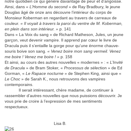
notre quotidien ce qui génère davantage de peur et d’angoisse.
Ainsi, dans «
L’Homme du second
» de Ray Bradbury, le jeune
Douglas âgé de onze ans découvre l’intérieur du corps de
Monsieur Koberman en regardant au travers de carreaux de
couleur.
« Il voyait à travers la paroi du ventre de M. Koberman,
en plein dans son intérieur. »
p. 141
Dans « La Voix du sang » de Richard Matheson, Jules, un jeune
garçon, veut devenir vampire. Il apprend par cœur le livre de
Dracula puis il s’entaille la gorge pour qu’une énorme chauve-
souris boive son sang.
« Venez boire mon sang vermeil. Venez
me boire ! Venez me boire ! »
p. 158
Et ainsi, au cours des autres nouvelles « modernes » : «
L’Invité
de Dracula
» de Bram Stoker, «
Processus de sélec
tion » de Ed
Gorman, «
Le Rapace nocturne
» de Stephen King, ainsi que «
Le Choc
» de Sarah K., nous retrouvons des vampires
contemporains.
Il serait intéressant, chère madame, de continuer à
rassembler d’autres nouvelles que nous puissions découvrir. Je
vous prie de croire à l’expression de mes sentiments
respectueux.
Lisa B.