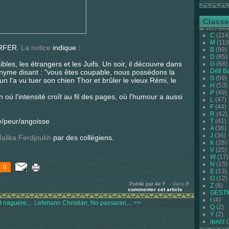
Classe
Auteur
C
(114
M
(110
e RFER.
La notice
indique :
B
(99)
D
(85)
les, les étrangers et les Juifs. Un soir, il découvre dans
G
(68)
Défi B
onyme disant : "vous êtes coupable, nous possédons la
S
(59)
n l'a vu tuer son chien Thor et brûler le vieux Rémi, le
H
(53)
P
(49)
où l'intensité croît au fil des pages, où l'humour a aussi
L
(47)
F
(44)
R
(42)
e/peur/angoisse
T
(41)
A
(36)
J
(36)
Malika Ferdjoukh
par des collègiens.
K
(28)
V
(25)
W
(17)
N
(15)
0
E
(13)
O
(12)
Publié par 4e F
-
dans
F
Z
(8)
commenter cet article
…
GEST
I
(4)
t naguère,...
Lehmann Christian, No passaran,... >>
Q
(2)
Y
(2)
quizz
(