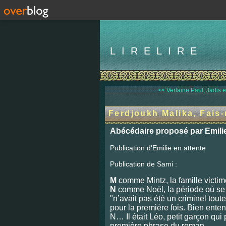
LIRELIRE
<< Verlaine Paul, Jadis e
Ferdjoukh Malika, Fais
Abécédaire proposé par Emilie
Publication d'Emilie en attente
Publication de Sami :
M
comme Mintz, la famille victi
N
comme Noël, la période où se 
"n’avait pas été un criminel toute
pour la première fois. Bien enten
N… Il était Léo, petit garçon qu
première phrase du roman.