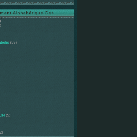
ment Alphabétique Des
s
)
)
abelio
(59)
ION
(5)
2)