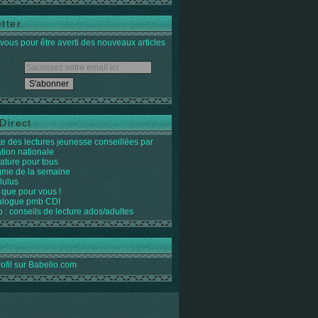
tter
ous pour être averti des nouveaux articles
Direct
ste des lectures jeunesse conseillées par
ation nationale
rature pour tous
igme de la semaine
lulus
 que pour vous !
alogue pmb CDI
o : conseils de lecture ados/adultes