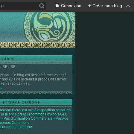
Connexion
+
Créer mon blog
tation
 LIRELIRE
iption
: Ce blog est destiné à recevoir et à
r nos avis de lecteurs à propos des livres
(élire) et lus (lire).
t
e et trace carbone
osiane Bicrel
est mis à disposition selon les
 la licence
creativecommons by-nc-sa/4.0
on - Pas d’Utilisation Commerciale - Partage
 mêmes Conditions
st neutre en carbone.