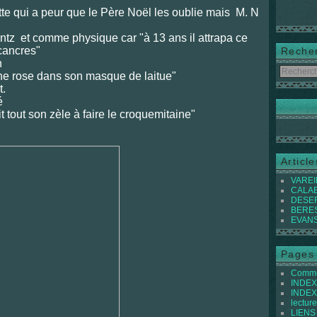
 qui a peur que le Père Noël les oublie mais M. N
tz et comme physique car "à 13 ans il attrapa ce
cancres"
Reche
n
 rose dans son masque de laitue"
t.
é
tout son zèle à faire le croquemitaine"
Articl
VAREIL
CALABI
DESER
BEREST
EVANS 
Pages
Commen
INDEX 
INDEX 
lecture
LIENS