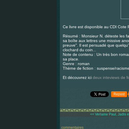
Ce livre est disponible au CDI Cot
Résumé : Monsieur N. déteste les faib
sa boîte aux lettres une missive an
preuve". Il est persuadé que quelqu'u
clochard du coin...
Note de contenu : Un très bon roman 
sa place.
Genre : roman
Thème de fiction : suspense/racism
Et découvrez ici
deux inteviews de 
Repost
<< Verlaine Paul, Jadis e
commentaires