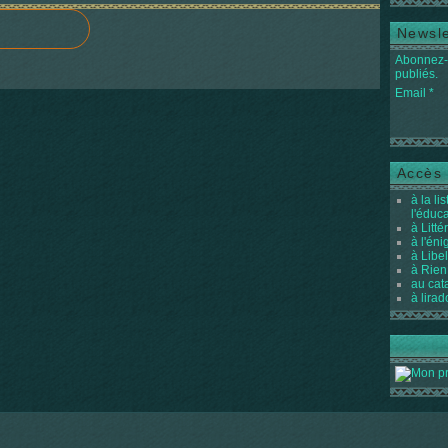
Newsle
Abonnez-v
publiés.
Email
Accès 
à la li
l'éduc
à Litté
à l'én
à Libel
à Rien
au cat
à lirad