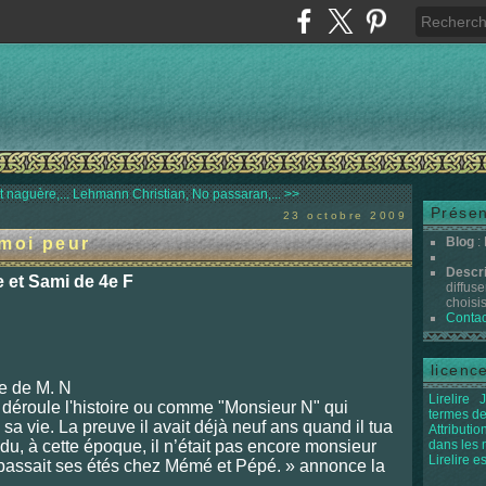
t naguère,...
Lehmann Christian, No passaran,... >>
Présen
23 octobre 2009
-moi peur
Blog
:
Descr
 et Sami de 4e F
diffuse
choisis 
Contac
licenc
me de M. N
Lirelire
J
déroule l'histoire ou comme "Monsieur N" qui
termes de
 sa vie. La preuve il avait déjà neuf ans quand il tua
Attributi
du, à cette époque, il n’était pas encore monsieur
dans les
Lirelire e
i passait ses étés chez Mémé et Pépé. » annonce la