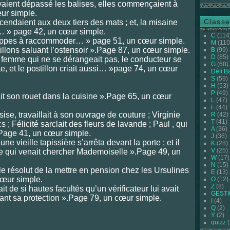
vaient dépassé les balises, elles commençaient à
ur simple.
Classe
cendaient aux deux tiers des mats ; et, la misaine
Auteur
… » page 42, un cœur simple.
C
(114
 nippes à raccommoder… » page 51, un cœur simple.
M
(110
tillons saluant l’ostensoir ».Page 87, un cœur simple.
B
(99)
D
(85)
e femme qui ne se dérangeait pas, le conducteur se
G
(68)
e, et le postillon criait aussi… »page 74, un cœur
Défi B
S
(59)
H
(53)
P
(49)
ait son rouet dans la cuisine ».Page 65, un cœur
L
(47)
F
(44)
ise, travaillait à son ouvrage de couture ; Virginie
R
(42)
T
(41)
s ; Félicité sarclait des fleurs de lavande ; Paul , qui
A
(36)
».Page 41, un cœur simple.
J
(36)
une vieille tapissière s’arrêta devant la porte ; et il
K
(28)
V
(25)
se qui venait chercher Mademoiselle ».Page 49, un
W
(17)
N
(15)
le résolut de la mettre en pension chez les Ursulines
E
(13)
cœur simple.
O
(12)
Z
(8)
it de si hautes facultés qu’un vérificateur lui avait
GEST
ettant sa protection ».Page 79, un cœur simple.
I
(4)
Q
(2)
Y
(2)
ne H 4B
quizz
(