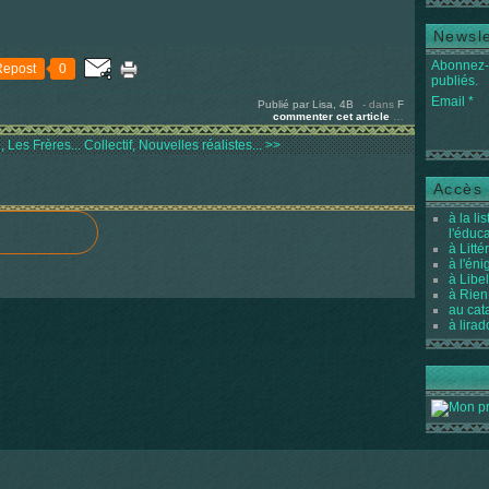
Newsle
Abonnez-v
Repost
0
publiés.
Email
Publié par Lisa, 4B
-
dans
F
commenter cet article
…
 Les Frères...
Collectif, Nouvelles réalistes... >>
Accès 
à la li
l'éduc
à Litté
à l'én
à Libel
à Rien
au cat
à lirad