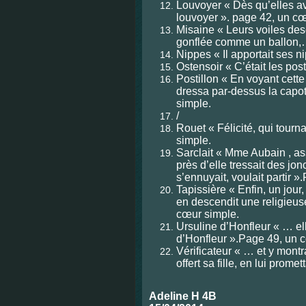
Louvoyer « Dès qu’elles a
louvoyer ». page 42, un cœ
Misaine « Leurs voiles des
gonflée comme un ballon,
Nippes « Il apportait ses
Ostensoir « C’était les pos
Postillon « En voyant cett
dressa par-dessus la capot
simple.
/
Rouet « Félicité, qui tourn
simple.
Sarclait « Mme Aubain , ass
près d’elle tressait des jonc
s’ennuyait, voulait partir 
Tapissière « Enfin, un jour, 
en descendit une religieu
cœur simple.
Ursuline d’Honfleur « … el
d’Honfleur ».Page 49, un 
Vérificateur « … et y montra
offert sa fille, en lui prom
Adeli