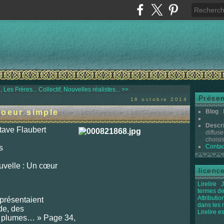
 Les Frères...
Collectif, Nouvelles réalistes... >>
Présen
16 octobre 2014
Coeur simple
Blog
:
Descr
tave Flaubert
diffuse
choisis 
Contac
s
ouvelle : Un cœur
licenc
Lirelire
J
termes de
Attributi
présentaient
dans les
de, des
Lirelire e
e plumes… » Page 34,