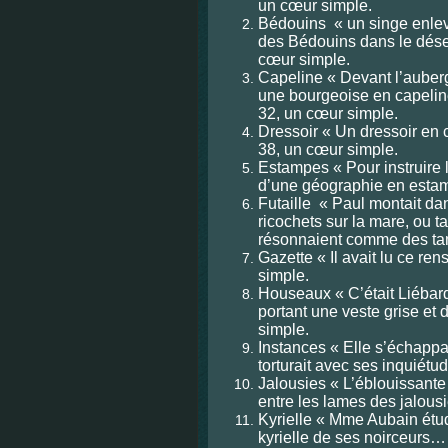
un cœur simple.
Bédouins « un singe enlev
des Bédouins dans le dés
cœur simple.
Capeline « Devant l’auber
une bourgeoise en capelin
32, un cœur simple.
Dressoir « Un dressoir en 
38, un cœur simple.
Estampes « Pour instruire l
d’une géographie en estam
Futaille « Paul montait dan
ricochets sur la mare, ou t
résonnaient comme des ta
Gazette « Il avait lu ce r
simple.
Houseaux « C’était Liébard
portant une veste grise e
simple.
Instances « Elle s’échappa
torturait avec ses inquiét
Jalousies « L’éblouissante
entre les lames des jalous
Kyrielle « Mme Aubain étud
kyrielle de ses noirceurs…