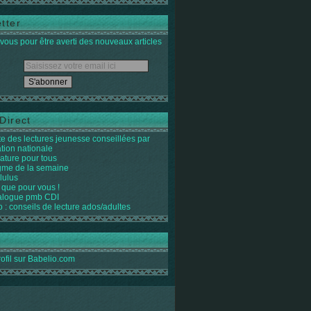
tter
ous pour être averti des nouveaux articles
Direct
ste des lectures jeunesse conseillées par
ation nationale
rature pour tous
igme de la semaine
lulus
 que pour vous !
alogue pmb CDI
o : conseils de lecture ados/adultes