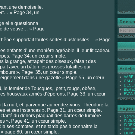
ant une demoiselle,
ert… » Page 34, un
Reche
ge elle questionna
e de ve
uve… » Page
chêne supportait toutes sortes d’ustensiles… » Page
es enfants d’une manière agréable, il leur fit cade
au
pes. Page 34, un cœur simple.
s la grange, attrapait des oiseaux, faisait des
apait avec un bâton les grosses futailles qui
Articl
mbours ». Page 35, un cœur simple.
VAREIL
enseignement dans une gazette ».Page 55, un cœur
CALABI
DESER
, le fermier de Toucques, petit, rouge, obèse,
BEREST
t des houseaux armés d’éperons. Page 33, un cœur
EVANS 
it la nuit, et, parvenue au rendez-vous, Théodore la
Pages
udes et ses instances ». Page 31, un cœur simple.
 clarté du dehors plaquait des barres de lumière
Commen
ies ». Page 41, un cœur simple.
INDEX 
INDEX 
ia ses comptes, et ne tarda pas à connaitre la
lecture
 » page 80, un cœur simple.
LIENS