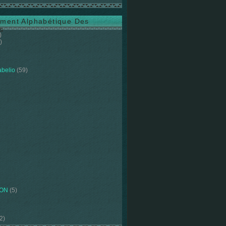
ment Alphabétique Des
s
)
)
abelio
(59)
ION
(5)
2)