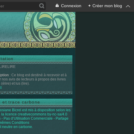
Connexion
+
Créer mon blog
tation
 LIRELIRE
iption
: Ce blog est destiné à recevoir et à
r nos avis de lecteurs à propos des livres
(élire) et lus (lire).
t
e et trace carbone
osiane Bicrel
est mis à disposition selon les
 la licence
creativecommons by-nc-sa/4.0
on - Pas d’Utilisation Commerciale - Partage
 mêmes Conditions
st neutre en carbone.