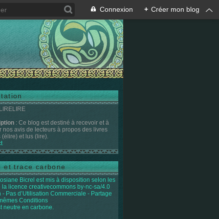
Connexion
+
Créer mon blog
tation
 LIRELIRE
iption
: Ce blog est destiné à recevoir et à
r nos avis de lecteurs à propos des livres
(élire) et lus (lire).
t
e et trace carbone
osiane Bicrel
est mis à disposition selon les
 la licence
creativecommons by-nc-sa/4.0
on - Pas d’Utilisation Commerciale - Partage
 mêmes Conditions
st neutre en carbone.