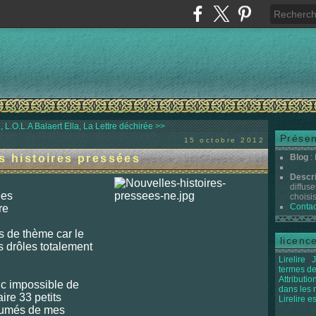
, L.O.L.A
Balaert Ella, La Lettre déchirée >>
Présen
15 octobre 2012
s histoires pressées
Blog
:
Descr
diffuse
ées
choisis 
Contac
re
as de thème car le
licenc
es drôles totalement
Lirelire
J
termes de
Attributi
nc impossible de
dans les
ire 33 petits
Lirelire e
ésumés de mes