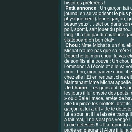
histoires préférées !
Petit annonce
: Un garçon fait
journal en se valorisant le plus p
physiquement (Jeune garçon, gra
beaux yeux … etc) ou dans son ca
poli, sportif, sait jouer du piano...
long ! Il a fini par dire «Jeune g
skateboard en bon état»
Chou
: Mme Michat a un fils, e
Michat n'aime pas que sa mère l
Dépêche toi mon chou, tu vas être 
de son fils elle trouve : Un chou
l'emmener à l'école et elle va voi
mon chou, mon pauvre chou, il est
chez elle ! Et en rentrant chez ell
Maintenant Mme Michat appelle s
Je t'haine
: Les gens ont des pe
les jours il lui envoie des petit
» ou « Sale limace, arrête de bav
elle lui pince les mollets, bref il
garçon et lui a dit « Je te déteste
lui a souri et il l'a laissée tranqui
a fait mal, il ne s'est pas vengé 
tu me détestes !! » Il a répondu «
partie en pleurant ! Alors il lui 