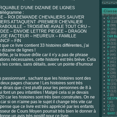
QUABLE D'UNE DIZAINE DE LIGNES
Classe
-télégramme :
Auteur
E – ROI DEMANDE CHEVALIERS SAUVER
C
(114
LIERS ATTAQUENT -PREMIER CHEVALIER
M
(110
B
(99)
ABOUILLE – TROISIÈME AVALE TOUT CRU –
D
(85)
IDEE – ENVOIE LETTRE PIEGEE – DRAGON
G
(68)
USE FACTEUR – HEUREUX – FAMILLE
Défi B
S
(59)
NCF – FIN
H
(53)
t que ce livre contient 33 histoires différentes, j'ai
P
(49)
ne dizaine de lignes !
L
(47)
drôle, je la trouve drôle car il n'y a pas de phrase
F
(44)
R
(42)
ations nécessaires, cette histoire est très brève. Cela
T
(41)
 les contes, sans détails, avec un pointe d'humour
A
(36)
J
(36)
K
(28)
V
(25)
ès passionnant , sachant que les histoires sont des
W
(17)
t deux pages chacune ! Les histoires sont très
N
(15)
je dirais que c'est plutôt pour les personnes de 8 à
E
(13)
O
(12)
ui font un peu infantiles ! Malgré cela si je devais
Z
(8)
6/20 car les histoires sont très bien construites. On ne
GEST
 car si on n'aime pas le sujet il change très vite car
I
(4)
Q
(2)
e pense que ce livre est très apprécié par les enfants
Y
(2)
esseur de Cours Moyen pourrait très bien le donner à
quizz
(
onne un avis très positif pour ce livre.