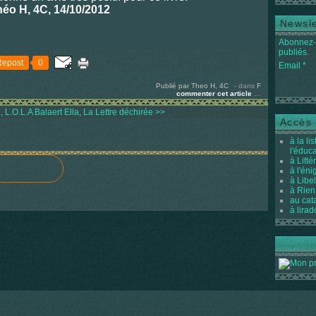
éo H, 4C, 14/10/2012
Newsle
Abonnez-v
publiés.
Repost
0
Email
Publié par Theo H, 4C
-
dans
F
commenter cet article
…
, L.O.L.A
Balaert Ella, La Lettre déchirée >>
Accès 
à la li
l'éduc
à Litté
à l'én
à Libel
à Rien
au cat
à lirad