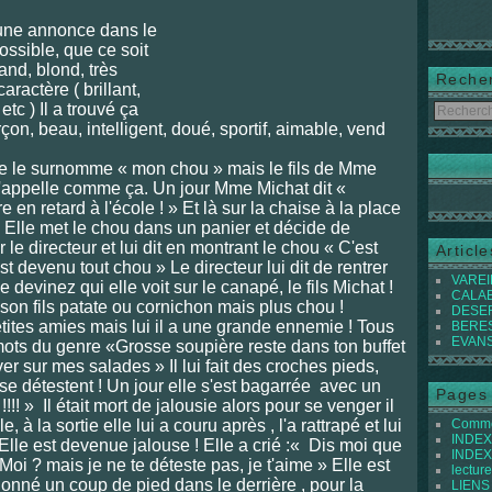
 une annonce dans le
ossible, que ce soit
nd, blond, très
Reche
ractère ( brillant,
 etc ) Il a trouvé ça
arçon, beau, intelligent, doué, sportif, aimable, vend
lle le surnomme « mon chou » mais le fils de Mme
'appelle comme ça. Un jour Mme Michat dit «
en retard à l'école ! » Et là sur la chaise à la place
 ! Elle met le chou dans un panier et décide de
r le directeur et lui dit en montrant le chou « C'est
Articl
 devenu tout chou » Le directeur lui dit de rentrer
VAREIL
e devinez qui elle voit sur le canapé, le fils Michat !
CALABI
on fils patate ou cornichon mais plus chou !
DESER
tites amies mais lui il a une grande ennemie ! Tous
BEREST
EVANS 
s mots du genre «Grosse soupière reste dans ton buffet
er sur mes salades » Il lui fait des croches pieds,
s se détestent ! Un jour elle s'est bagarrée
avec un
Pages
 !!!! » Il était mort de jalousie alors pour se venger il
lle, à la sortie elle lui a couru après , l'a rattrapé et lui
Commen
INDEX 
! Elle est devenue jalouse ! Elle a crié :« Dis moi que
INDEX 
Moi ? mais je ne te déteste pas, je t'aime » Elle est
lecture
a donné un coup de pied dans le derrière , pour la
LIENS