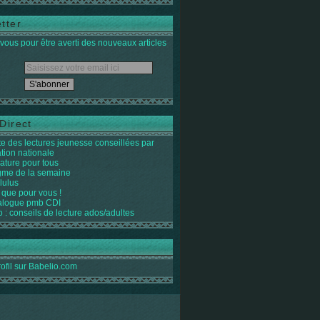
tter
ous pour être averti des nouveaux articles
Direct
ste des lectures jeunesse conseillées par
ation nationale
rature pour tous
igme de la semaine
lulus
 que pour vous !
alogue pmb CDI
o : conseils de lecture ados/adultes