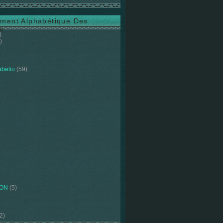
ment Alphabétique Des
s
)
)
abelio
(59)
ION
(5)
2)