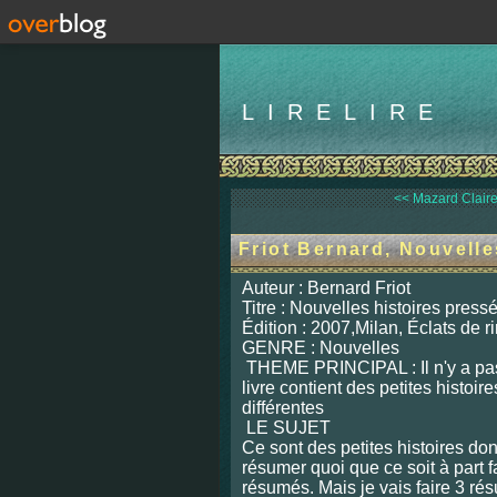
LIRELIRE
<< Mazard Claire
Friot Bernard, Nouvelle
Auteur : Bernard Friot
Titre : Nouvelles histoires press
Édition : 2007,Milan, Éclats de ri
GENRE :
Nouvelles
THEME PRINCIPAL :
Il n'y a p
livre contient des petites histoir
différentes
LE SUJET
Ce sont des petites histoires do
résumer quoi que ce soit à part fa
résumés. Mais je vais faire 3 r