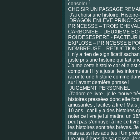
consoler !
CHOISIR UN PASSAGE REMAR
J'ai choisi une histoire,
Histoire
DRAGON ENLÈVE PRINCESS
PRINCESSE – TROIS CHEVA
CARBONISE – DEUXIEME ECR
ROI DESESPERE - FACTEUR 
EXPLOSE – PRINCESSE EPO
NOMBREUSE – REDUCTION S
Il n'y a rien de significatif sachan
juste pris une histoire qui fait u
J'aime cette histoire car elle est 
complète ! Il y a juste les inform
raconte une histoire comme dans
sur l'avant dernière phrase !
JUGEMENT PERSONNEL
J'adore ce livre , je le
trouve tr
histoires pressées donc elle fon
amusantes , faciles à lire ! Mais 
10 ans , car il y a des histoires q
noter ce livre je lui mettrai un 1
peut pas s'ennuyer à lire ce livre
les histoires sont très brèves. J
mais aussi les adultes ! Un prof
lire aux élèves de sa classe. Je d