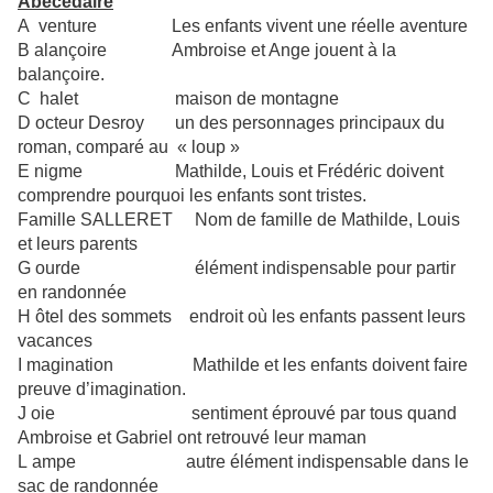
Abécédaire
A venture Les enfants vivent une réelle aventure
B alançoire Ambroise et Ange jouent à la
balançoire.
C halet maison de montagne
D octeur Desroy un des personnages principaux du
roman, comparé au « loup »
E nigme Mathilde, Louis et Frédéric doivent
comprendre pourquoi les enfants sont tristes.
F
amille SALLERET Nom de famille de Mathilde, Louis
et leurs parents
G
ourde élément indispensable pour partir
en randonnée
H
ôtel des sommets endroit où les enfants passent leurs
vacances
I
magination Mathilde et les enfants doivent faire
preuve d’imagination.
J
oie sentiment éprouvé par tous quand
Ambroise et Gabriel ont
retrouvé leur maman
L
ampe autre élément indispensable dans le
sac de randonnée