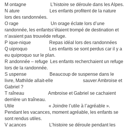
M
ontagne L’histoire se déroule dans les Alpes.
N
ature Les enfants profitent de la nature
lors des randonnées.
O rage
Un orage éclate lors d’une
randonnée, les enfants
s’étaient trompé de destination et
n’avaient pas trouvé
de refuge.
P
ique-nique Repas idéal lors des randonnées
Q
uiproquo Les enfants se sont perdus car il y a
eu quiproquo sur le
plan.
R
andonnée – refuge Les enfants recherchaient un refuge
lors de la randonnée.
S
uspense Beaucoup de suspense dans le
livre, Mathilde allait-elle
sauver Ambroise et
Gabriel ?
T
raîneau Ambroise et Gabriel se cachaient
derrière un traîneau.
U
tile « Joindre l’utile à l’agréable ».
Pendant les vacances,
moment agréable, les enfants se
sont rendus utiles.
V
acances L’histoire se déroule pendant les