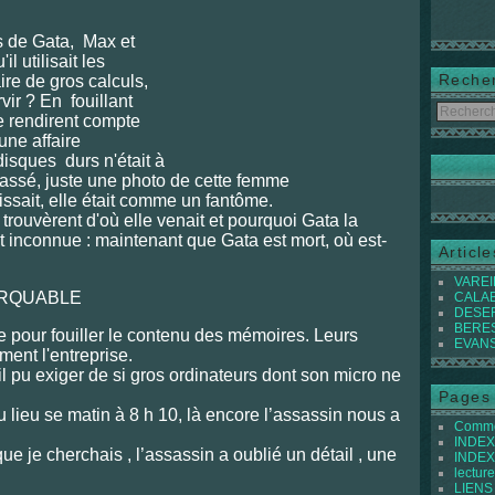
es de Gata, Max et
il utilis
ait les
Reche
ire de gros calculs,
rvir ? En fouillant
se rendirent compte
cune affaire
isques durs n'était à
passé, juste une photo de cette femme
ssait, elle était comme un fantôme.
 trouvèrent d'où elle venait et pourquoi Gata la
it inconnue : maintenant que Gata est mort, où est-
Articl
VAREIL
ARQUABLE
CALABI
DESER
BEREST
le pour fouiller le contenu des mémoires. Leurs
EVANS 
ent l'entreprise.
il pu exiger de si gros ordinateurs dont son micro ne
Pages
u lieu se matin à 8 h 10,
là encore l’assassin nous a
Commen
INDEX 
que je cherchais , l’assassin a oublié un détail , une
INDEX 
lecture
LIENS