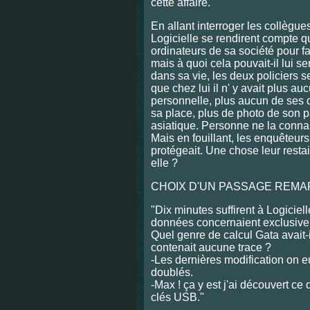
cette affaire.
En allant interroger les collègu
Logicielle se rendirent compte qu'
ordinateurs de sa société pour fa
mais à quoi cela pouvait-il lui se
dans sa vie, les deux policiers 
que chez lui il n' y avait plus au
personnelle, plus aucun de ses d
sa place, plus de photo de son 
asiatique.
Personne ne la connai
Mais en fouillant, les enquêteurs
protégeait. Une chose leur resta
elle ?
CHOIX D'UN PASSAGE REM
"Dix minutes suffirent à Logiciel
données concernaient exclusivem
Quel genre de calcul Gata avait-
contenait aucune trace ?
-Les dernières modification on e
doublés.
-Max ! ça y est j'ai découvert ce 
clés USB."