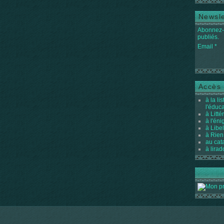
Newsle
Abonnez-v
publiés.
Email
Accès 
à la li
l'éduc
à Litté
à l'én
à Libel
à Rien
au cat
à lirad