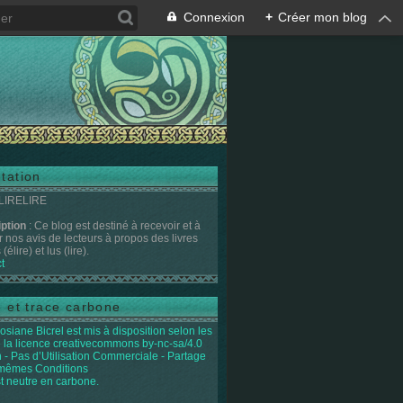
Connexion
+
Créer mon blog
tation
 LIRELIRE
iption
: Ce blog est destiné à recevoir et à
r nos avis de lecteurs à propos des livres
(élire) et lus (lire).
t
e et trace carbone
osiane Bicrel
est mis à disposition selon les
 la licence
creativecommons by-nc-sa/4.0
on - Pas d’Utilisation Commerciale - Partage
 mêmes Conditions
st neutre en carbone.