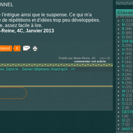
ONNEL
Classe
 l'intrigue ainsi que le suspense. Ce qui m'a
Auteur
ite de répétitions et d'idées trop peu développées.
C
(114
M
(110
, assez facile à lire.
B
(99)
-Reine, 4C, Janvier 2013
D
(85)
G
(68)
Défi B
S
(59)
Repost
0
H
(53)
P
(49)
L
(47)
Publié par Marie-Reine, 4C
-
dans
G
commenter cet article
…
F
(44)
R
(42)
s, Dans le...
Daniel Stéphane, Avant qu'il... >>
T
(41)
A
(36)
J
(36)
K
(28)
V
(25)
W
(17)
N
(15)
E
(13)
O
(12)
Z
(8)
GEST
I
(4)
Q
(2)
Y
(2)
quizz
(