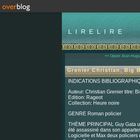
LIRELIRE
<< Oppel Jean-Hugue
Grenier Christian, Big 
INDICATIONS BIBLIOGRAPHI
Auteur: Christian Grenier
titre: 
Edition: Rageot
Collection: Heure noire
GENRE Roman policier
THÈME PRINCIPAL Guy Gata un i
été assassiné dans son apparte
Logicielle et Max deux policiers 