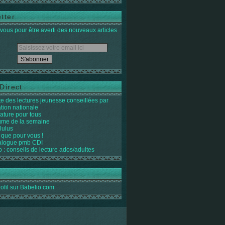
tter
ous pour être averti des nouveaux articles
Direct
ste des lectures jeunesse conseillées par
ation nationale
rature pour tous
igme de la semaine
lulus
 que pour vous !
alogue pmb CDI
o : conseils de lecture ados/adultes