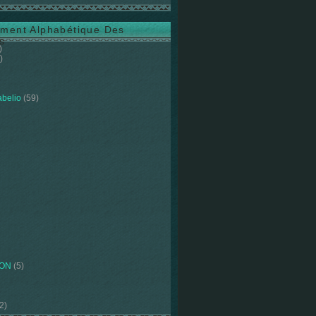
ment Alphabétique Des
s
)
)
abelio
(59)
ION
(5)
2)