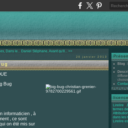
s, Dans le...
Daniel Stéphane, Avant qu'il... >>
Présen
20 janvier 2013
Bug
Blog
:
Descr
QUE
diffuse
choisis 
Big Bug
Contac
licenc
Lirelire
J
termes de
nformaticien , à
Attributi
dans les
ment , ce sont
Lirelire e
qui on été mis sur