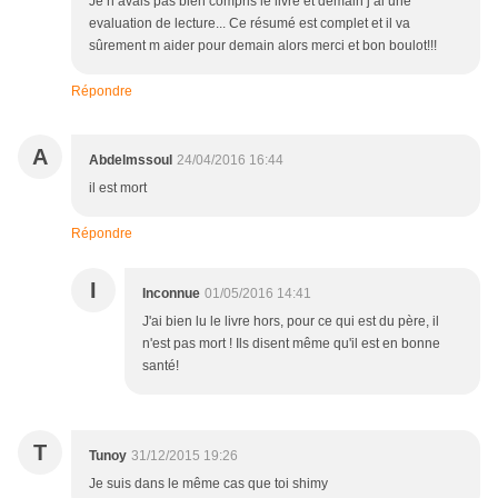
Je n avais pas bien compris le livre et demain j ai une
evaluation de lecture... Ce résumé est complet et il va
sûrement m aider pour demain alors merci et bon boulot!!!
Répondre
A
Abdelmssoul
24/04/2016 16:44
il est mort
Répondre
I
Inconnue
01/05/2016 14:41
J'ai bien lu le livre hors, pour ce qui est du père, il
n'est pas mort ! Ils disent même qu'il est en bonne
santé!
T
Tunoy
31/12/2015 19:26
Je suis dans le même cas que toi shimy