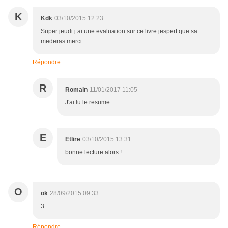
K
Kdk
03/10/2015 12:23
Super jeudi j ai une evaluation sur ce livre jespert que sa
mederas merci
Répondre
R
Romain
11/01/2017 11:05
J'ai lu le resume
E
Etlire
03/10/2015 13:31
bonne lecture alors !
O
ok
28/09/2015 09:33
3
Répondre