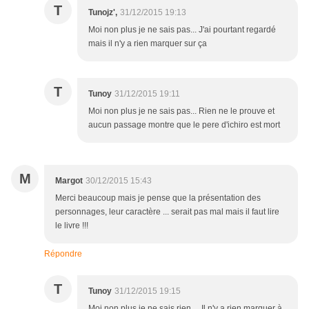
T
Tunojz',
31/12/2015 19:13
Moi non plus je ne sais pas... J'ai pourtant regardé
mais il n'y a rien marquer sur ça
T
Tunoy
31/12/2015 19:11
Moi non plus je ne sais pas... Rien ne le prouve et
aucun passage montre que le pere d'ichiro est mort
M
Margot
30/12/2015 15:43
Merci beaucoup mais je pense que la présentation des
personnages, leur caractère ... serait pas mal mais il faut lire
le livre !!!
Répondre
T
Tunoy
31/12/2015 19:15
Moi non plus je ne sais rien ... Il n'y a rien marquer à