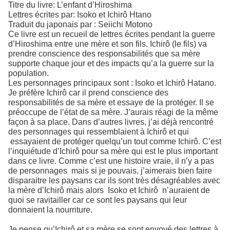
Titre du livre: L’enfant d’Hiroshima
Lettres écrites par: Isoko et Ichirô Htano
Traduit du japonais par : Seiichi Motono
Ce livre est un recueil de lettres écrites pendant la guerre
d’Hiroshima entre une mère et son fils. Ichirô (le fils) va
prendre conscience des responsabilités que sa mère
supporte chaque jour et des impacts qu’a la guerre sur la
population.
Les personnages principaux sont : Isoko et Ichirô Hatano.
Je préfère Ichirô car il prend conscience des
responsabilités de sa mère et essaye de la protéger. Il se
préoccupe de l’état de sa mère. J’aurais réagi de la même
façon à sa place. Dans d’autres livres, j’ai déjà rencontré
des personnages qui ressemblaient à Ichirô et qui
essayaient de protéger quelqu’un tout comme Ichirô. C’est
l’inquiétude d’Ichirô pour sa mère qui est le plus important
dans ce livre. Comme c’est une histoire vraie, il n’y a pas
de personnages mais si je pouvais, j’aimerais bien faire
disparaitre les paysans car ils sont très désagréables avec
la mère d’Ichirô mais alors Isoko et Ichirô n’auraient de
quoi se ravitailler car ce sont les paysans qui leur
donnaient la nourriture.
Je pense qu’Ichirô et sa mère se sont envoyé des lettres à